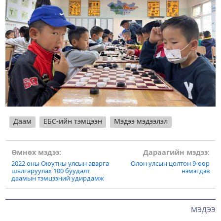
Даам
ЕБС-ийн тэмцээн
Мэдээ мэдээлэл
Post
Өмнөх мэдээ:
Дараагийн мэдээ:
2022 оны Оюутны улсын аварга
Олон улсын цолтон 9-өөр
navigation
шалгаруулах 100 буудалт
нэмэгдэв
даамын тэмцээний удирдамж
МЭДЭЭ