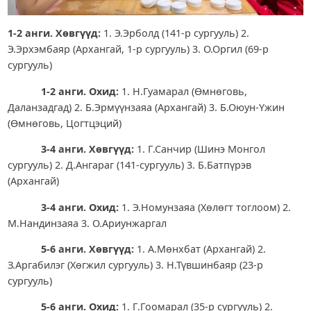
1-2 анги. Хөвгүүд:
1. Э.Эрболд (141-р сургууль) 2.
Э.Эрхэмбаяр (Архангай, 1-р сургууль) 3. О.Оргил (69-р
сургууль)
1-2 анги. Охид:
1. Н.Гуамарал (Өмнөговь,
Даланзадгад) 2. Б.Эрмүүнзаяа (Архангай) 3. Б.Оюун-Үжин
(Өмнөговь, Цогтцэций)
3-4 анги. Хөвгүүд:
1. Г.Санчир (Шинэ Монгол
сургууль) 2. Д.Ангараг (141-сургууль) 3. Б.Батпүрэв
(Архангай)
3-4 анги. Охид:
1. Э.Номунзаяа (Хөлөгт тоглоом) 2.
М.Нандинзаяа 3. О.Ариунжаргал
5-6
анги. Хөвгүүд:
1. А.Мөнхбат (Архангай) 2.
З.Аргабилэг (Хөгжил сургууль) 3. Н.Түвшинбаяр (23-р
сургууль)
5-6
анги. Охид:
1. Г.Гоомарал (35-р сургууль) 2.