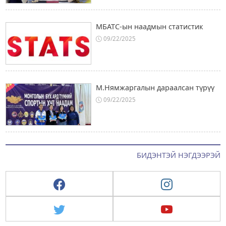
МБАТС-ын наадмын статистик
09/22/2025
М.Нямжаргалын дараалсан түрүү
09/22/2025
БИДЭНТЭЙ НЭГДЭЭРЭЙ