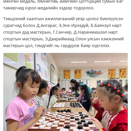
мөнгөн медаль, Өмнөговь аймгийн Цогтцэций сумын баг
тамирчид хүрэл медалийн эздээр тодорлоо.
Тэмцээний хаалтын ажиллагааний үеэр цолоо биелүүлсэн
сурагчид болох Д.Ангараг, Э.Энх-Ирээдүй, Б.Баянзул нарт
спортын дэд мастерын, Г.Санчир, Д.Наранмишээл нарт
спортын мастерын, Э.Даариймаад Олон улсын хэмжээний
мастерын цол, тэмдгийг нь гардуулж баяр хүргэлээ.