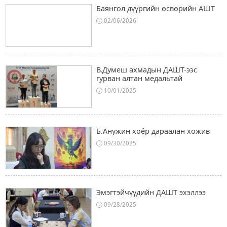
Баянгол дүүргийн өсвөрийн АШТ
02/06/2026
В.Думеш ахмадын ДАШТ-ээс
гурван алтан медальтай
10/01/2025
Б.Анужин хоёр дараалан хожив
09/30/2025
Эмэгтэйчүүдийн ДАШТ эхэллээ
09/28/2025