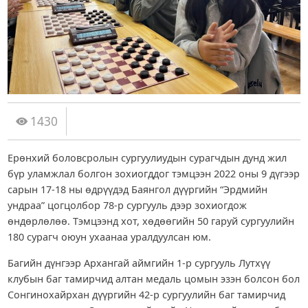
1430
Ерөнхий боловсролын сургуулиудын сурагчдын дунд жил
бүр уламжлал болгон зохиогддог тэмцээн 2022 оны 9 дүгээр
сарын 17-18 ны өдрүүдэд Баянгол дүүргийн “Эрдмийн
ундраа” цогцолбор 78-р сургууль дээр зохиогдож
өндөрлөлөө. Тэмцээнд хот, хөдөөгийн 50 гаруй сургуулийн
180 сурагч оюун ухаанаа уралдуулсан юм.
Багийн дүнгээр Архангай аймгийн 1-р сургууль Лутхүү
клубын баг тамирчид алтан медаль цомын эзэн болсон бол
Сонгинохайрхан дүүргийн 42-р сургуулийн баг тамирчид