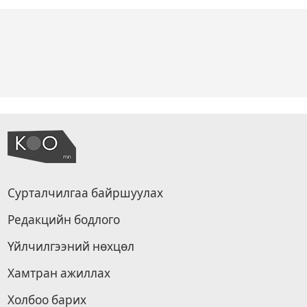
Сурталчилгаа байршуулах
Редакцийн бодлого
Үйлчилгээний нөхцөл
Хамтран ажиллах
Холбоо барих