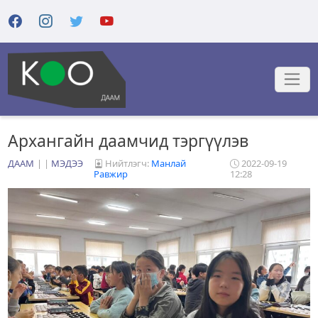
Архангайн даамчид тэргүүлэв
ДААМ
|
МЭДЭЭ
Нийтлэгч:
Манлай
2022-09-19
Равжир
12:28