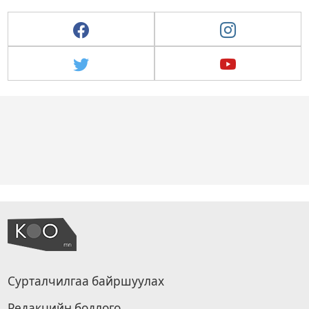
Сурталчилгаа байршуулах
Редакцийн бодлого