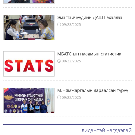
Эмэгтэйчүүдийн ДАШТ эхэллээ
09/28/2025
МБАТС-ын наадмын статистик
09/22/2025
М.Нямжаргалын дараалсан түрүү
09/22/2025
БИДЭНТЭЙ НЭГДЭЭРЭЙ