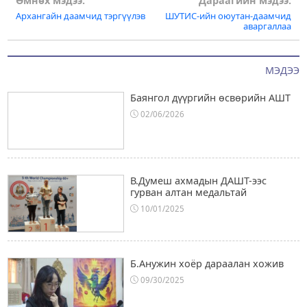
Post
Өмнөх мэдээ:
Дараагийн мэдээ:
Архангайн даамчид тэргүүлэв
ШУТИС-ийн оюутан-даамчид
navigation
аваргаллаа
МЭДЭЭ
Баянгол дүүргийн өсвөрийн АШТ
02/06/2026
В.Думеш ахмадын ДАШТ-ээс
гурван алтан медальтай
10/01/2025
Б.Анужин хоёр дараалан хожив
09/30/2025