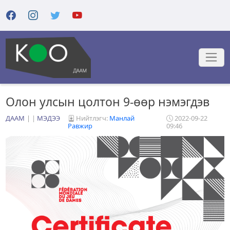
Олон улсын цолтон 9-өөр нэмэгдэв
ДААМ
|
МЭДЭЭ
Нийтлэгч:
Манлай
2022-09-22
Равжир
09:46