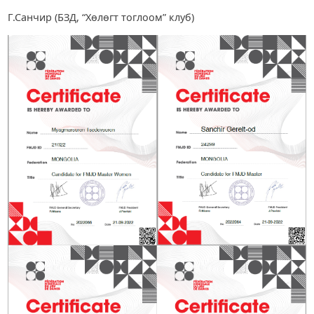
Г.Санчир (БЗД, “Хөлөгт тоглоом” клуб)