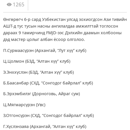
1265
Өнгөрөгч 6-р сард Узбекистан улсад зохиогдсон Ази тивийн
АШТ-д тус тусын насны ангилалдаа амжилттай тоглосон
дараах 9 тамирчинд FMJD-ээс Дэлхийн даамын холбооны
дэд мастер цолыг албан ёсоор олголоо.
П.Сурмаасүрэн (Архангай, “Лут хүү” клуб)
Ц.Цолмон (БЗД, “Алтан хүү” клуб)
Э.Энххүслэн (БЗД, “Алтан хүү” клуб)
Б.Баасанбар (СХД, “Сонгодог байрлал” клуб)
Б.Эрхэмбилэг (Дорноговь, Айраг сум)
Ц.Мягмарсүрэн (Увс)
З.Отгонсүрэн (СХД, “Сонгодог байрлал” клуб)
Г.Хүслэнзаяа (Архангай, “Алтан хүү” клуб)