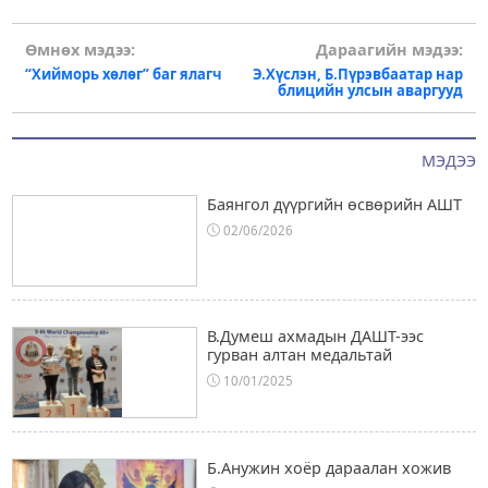
Post
Өмнөх мэдээ:
Дараагийн мэдээ:
“Хийморь хөлөг” баг ялагч
Э.Хүслэн, Б.Пүрэвбаатар нар
navigation
блицийн улсын аваргууд
МЭДЭЭ
Баянгол дүүргийн өсвөрийн АШТ
02/06/2026
В.Думеш ахмадын ДАШТ-ээс
гурван алтан медальтай
10/01/2025
Б.Анужин хоёр дараалан хожив