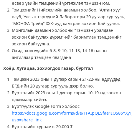
өсвөр үеийн тэмцээний үргэлжлэл тэмцээн юм.
Тэмцээнийг Нийслэлийн даамын холбоо, “Алтан хүү”
клуб, Улсын тэргүүний Лаборатори 20 дугаар сургууль,
“МОНФА Трейд” ХХК-иуд хамтран зохион байгуулна.
Монголын даамын холбооны “Тэмцээн уралдаан
зохион байгуулах дүрэм”-ийг баримтлан тэмцээнийг
зохион байгуулна.
Охид, хөвгүүдийн 6-8, 9-10, 11-13, 14-16 насны
ангиллаар тэмцээн явагдана
Хоёр. Хугацаа, зохиогдох газар, бүртгэл
Тэмцээн 2023 оны 1 дүгээр сарын 21-22-ны өдрүүдэд
БГД-ийн 20 дугаар сургууль дээр болно.
Бүртгэлийг 2023 оны 1 дүгээр сарын 10-19-нд зөвхөн
цахимаар хийнэ.
Бүртгүүлэх Google Form холбоос
https://docs.google.com/forms/d/e/1FAIpQLSfae1IOS86Y
usp=share_link
Бүртгэлийн хураамж 20.000 ₮