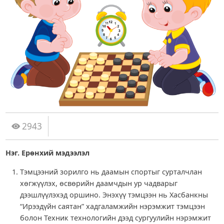
2943
Нэг. Ерөнхий мэдээлэл
Тэмцээний зорилго нь даамын спортыг сурталчлан
хөгжүүлэх, өсвөрийн даамчдын ур чадварыг
дээшлүүлэхэд оршино. Энэхүү тэмцээн нь Хасбанкны
“Ирээдүйн саятан” хадгаламжийн нэрэмжит тэмцээн
болон Техник технологийн дээд сургуулийн нэрэмжит