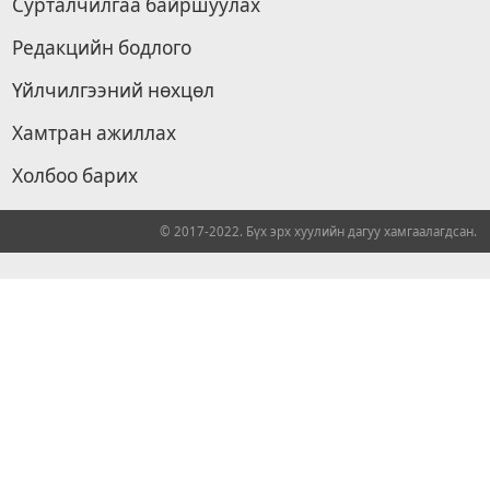
Сурталчилгаа байршуулах
Редакцийн бодлого
Үйлчилгээний нөхцөл
Хамтран ажиллах
Холбоо барих
© 2017-2022. Бүх эрх хуулийн дагуу хамгаалагдсан.