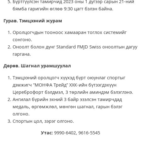
Бүртгүүлсэн тамирчид 2023 оны 1 дүгээр сарын 21-ний
бямба гаригийн өглөө 9:30 цагт бэлэн байна.
Гурав. Тэмцээний журам
Оролцогчдын тооноос хамааран тоглох системийг
сонгоно.
Оноолт болон дүнг Standard FMJD Swiss оноолтын дагуу
гаргана.
Дөрөв. Шагнал урамшуулал
Тэмцээний оролцогч хүүхэд бүрт оюунлаг спортыг
дэмжигч “МОНФА Трейд” ХХК-ийн бүтээгдэхүүн
Цереброфорт бэлдмэл, 3 төрлийн аминдэм бэлэглэнэ.
Ангилал бүрийн эхний 3 байр эзэлсэн тамирчдад
медаль, өргөмжлөл, мөнгөн шагнал, гарын бэлэг
олгоно.
Спортын цол, зэрэг олгоно.
Утас:
9990-6402, 9616-5545