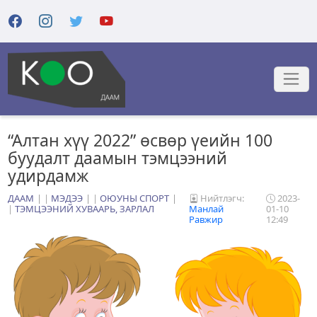
“Алтан хүү 2022” өсвөр үеийн 100
буудалт даамын тэмцээний
удирдамж
ДААМ
|
МЭДЭЭ
|
ОЮУНЫ СПОРТ
Нийтлэгч:
2023-
|
ТЭМЦЭЭНИЙ ХУВААРЬ, ЗАРЛАЛ
Манлай
01-10
Равжир
12:49