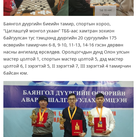
Баянгол дүүргийн биеийн тамир, спортын хороо,
“Цаглашгүй монгол ухаан” ТББ-аас хамтран зохион
байгуулсан тус тэмцээнд дүүргийн 20 сургуулийн 175
өсвөрийн тамирчин 6-8, 9-10, 11-13, 14-16 гэсэн дөрвөн
насны ангилалд өрсөлдөв. Оролцогчдын дунд Олон улсын
мастер цолтой 1, спортын мастер цолтой 5, дэд мастер
цолтой 6, I зэрэгтэй 5, II зэрэгтэй 7, III зэрэгтэй 4 тамирчин
байсан юм.