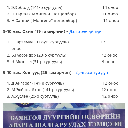
Э.Эрболд (141-р сургууль) 14 оноо
П.Тэргэл (“Монгени” цогцолбор) 11 оноо
Н.Хангай (“Монгени” цогцолбор) 11 оноо
9-10 нас. Охид (19 тамирчин)
–
Дэлгэрэнгүй дүн
Г.Гэрэлмаа (“Оюут” сургууль) 13
оноо
Б.Гуасондор (20-р сургууль) 12 оноо
Ч.Мишээл (51-р сургууль) 9 оноо
9-10 нас. Хөвгүүд (26 тамирчин)
–
Дэлгэрэнгүй дүн
Д.Ангараг (141-р сургууль) 12 оноо
М.Элбэгсайхан (141-р сургууль) 12 оноо
А.Хүслэн (20-р сургууль) 12 оноо