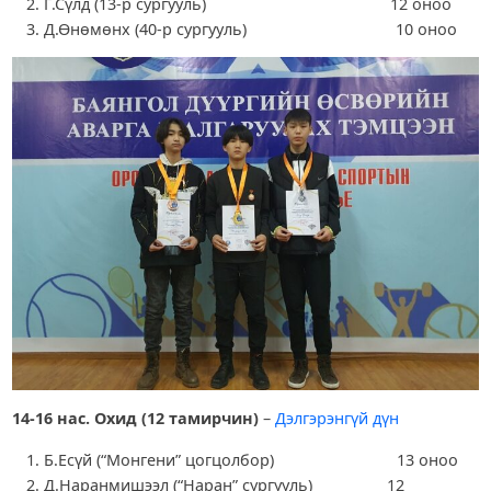
Г.Сүлд (13-р сургууль) 12 оноо
Д.Өнөмөнх (40-р сургууль) 10 оноо
14-16 нас. Охид (12 тамирчин)
–
Дэлгэрэнгүй дүн
Б.Есүй (“Монгени” цогцолбор) 13 оноо
Д.Наранмишээл (“Наран” сургууль) 12