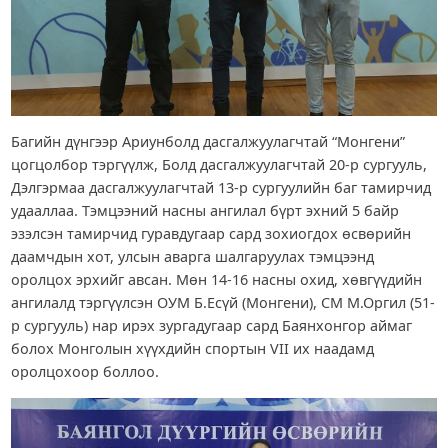
Багийн дүнгээр Ариунболд дасгалжуулагчтай “Монгени”
цогцолбор тэргүүлж, Болд дасгалжуулагчтай 20-р сургууль,
Дэлгэрмаа дасгалжуулагчтай 13-р сургуулийн баг тамирчид
удааллаа. Тэмцээний насны ангилал бүрт эхний 5 байр
эзэлсэн тамирчид гуравдугаар сард зохиогдох өсвөрийн
даамчдын хот, улсын аварга шалгаруулах тэмцээнд
оролцох эрхийг авсан. Мөн 14-16 насны охид, хөвгүүдийн
ангилалд тэргүүлсэн ОУМ Б.Есүй (Монгени), СМ М.Оргил (51-
р сургууль) нар ирэх зургадугаар сард Баянхонгор аймаг
болох Монголын хүүхдийн спортын VII их наадамд
оролцохоор боллоо.