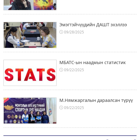
Эмэгтэйчүүдийн ДАШТ эхэллээ
09/28/2025
МБАТС-ын наадмын статистик
09/22/2025
М.Нямжаргалын дараалсан түрүү
09/22/2025