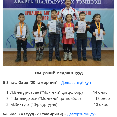
Тэмцээний медальтнууд
6-8 нас. Охид (23 тамирчин)
–
Дэлгэрэнгүй дүн
Л.Билгүүнсаран (“Монгени” цогцолбор) 14 оноо
Г.Цагаандархи (”Монгени” цогцолбор) 12 оноо
М.Энхтуяа (40-р сургууль) 10 оноо
6-8 нас. Хөвгүүд (29 тамирчин)
–
Дэлгэрэнгүй дүн