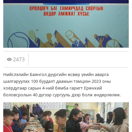
2473
Нийслэлийн Баянгол дүүргийн өсвөр үеийн аварга
шалгаруулах 100 буудалт даамын тэмцээн 2023 оны
хоёрдугаар сарын 4-ний бямба гаригт Ерөнхий
боловсролын 40 дүгээр сургууль дээр болж өндөрлөлөө.