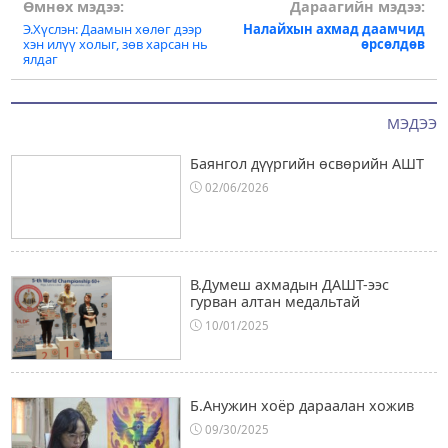
Post
Өмнөх мэдээ:
Дараагийн мэдээ:
Э.Хүслэн: Даамын хөлөг дээр
Налайхын ахмад даамчид
navigation
хэн илүү холыг, зөв харсан нь
өрсөлдөв
ялдаг
МЭДЭЭ
Баянгол дүүргийн өсвөрийн АШТ
02/06/2026
В.Думеш ахмадын ДАШТ-ээс
гурван алтан медальтай
10/01/2025
Б.Анужин хоёр дараалан хожив
09/30/2025