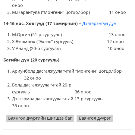
оноо
М.Нарантуяа (“Монгени” цогцолбор) 11 оноо
14-16 нас. Хөвгүүд (17 тамирчин)
–
Дэлгэрэнгүй дүн
М.Оргил (51-р сургууль) 13 оноо
Х.Өнөмөнх (“Эхлэл” сургууль) 12 оноо
У.Ананд (20-р сургууль) 10 оноо
Багийн дүн
(
20 сургууль
)
Ариунболд дасгалжуулагчтай “Монгени” цогцолбор
32 оноо
Болд дасгалжуулагчтай 20-р
сургууль 36 оноо
Дэлгэрмаа дасгалжуулагчтай 13-р сургууль
36 оноо
Баянгол дүүргийн шигшээ баг
Баянгол дүүрэг