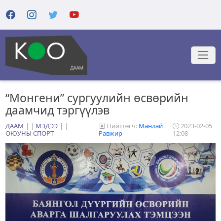
“Монгени” сургуулийн өсвөрийн
даамчид тэргүүлэв
ДААМ
|
МЭДЭЭ
|
Нийтлэгч:
Манлай
2023-02-05
ОЮУНЫ СПОРТ
Равжир
12:08