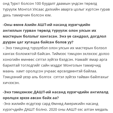
онд Туркт болсон 100 буудалт даамын үндсэн төрөлд
түрүүлж Монгол Улсаас дэлхийн аварга цолыг хүртсэн гурав
дахь тамирчин болсон юм.
-Оны өмнө Азийн АШТ-ий насанд хүрэгчдийн
ангиллын гурван төрөлд түрүүлж олон улсын их
мастерын болзлыг хангасан. Энэ үе сандрал, догдлол
дүүрэн цаг хугацаа байсан болов уу?
– Энэ тэмцээнд түрүүлбэл олон улсын их мастерын болзол
хангах боломжтой байсан. Тиймээс тэмцээн эхлэхээс долоо
хоногийн өмнөөс сэтгэл зүйгээ бэлдсэн. Намайг ямар арга
барилтай тоглодгийг сайн мэддэг Монголын тамирчид
маань хамт оролцсон учраас өрсөлдөөнтэй байлаа.
Тэмцээний үеэр аль болгох сэтгэл зүйгээ тайван байлгахыг
хичээсэн.
-Энэ тэмцээнээс ДАШТ-ий насанд хүрэгчдийн ангилалд
оролцох эрхээ авсан байх аа?
-Энэ жилийн есдүгээр сард Өмнөд Америкийн насанд
хүрэгчдийн ДАШТ болно. 2020 оны ААШТ-ээс алтан медаль