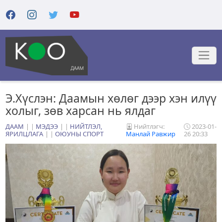
Э.Хүслэн: Даамын хөлөг дээр хэн илүү
холыг, зөв харсан нь ялдаг
ДААМ
|
МЭДЭЭ
|
НИЙТЛЭЛ,
Нийтлэгч:
2023-01-
ЯРИЛЦЛАГА
|
ОЮУНЫ СПОРТ
Манлай Равжир
26 20:33