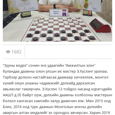
1682
“3ууны мэдээ” сонин энэ удаагийн “Амжилтын эзэн”
буландаа даамны олон улсын их мастер Э.Хүслэнг урилаа.
Тэрбээр долоон настайгаасаа даамаар хичээллэж, монгол
хүний оюун ухааны чадамжийг дэлхийд дархалсан
авьяаслаг тамирчин. Э.Хүслэн 12-тойдоо насанд хүрэгчдийн
ААШТ-д III байрт орж, дэлхийн даамны холбооны мастерын
болзол хангасан хамгийн залуу даамчин юм. Мөн 2015 онд
Близ, 2016 онд турк даамын Монголын анхны дэлхийн
аваргын алтан медалийг эх орондоо авчирсан. Харин 2019