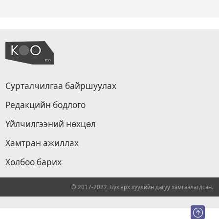
Сурталчилгаа байршуулах
Редакцийн бодлого
Үйлчилгээний нөхцөл
Хамтран ажиллах
Холбоо барих
© 2017-2022. Бүх эрх хуулийн дагуу хамгаалагдсан.