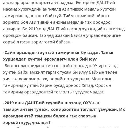
авснаар оролцох эрхээ авч чадлаа. Өнгөрсөн ДАШТ-ий
насанд хүрэгчдийн ангилалд Ази тивээс медаль хүртсэн
тамирчин одоогоор байхгүй. Тиймээс миний ойрын
зорилго бол Ази тивийн анхны медалийг эх орондоо
авчирах. Би 2019 онд ДАШТ-ий насанд хүрэгчдийн ангилалд
оролцож байсан. Тэр үед жаахан байсан учраас өөрийгөө
соръё л гэсэн зорилготой байсан.
-Сайн өрсөлдөгч хүчтэй тамирчныг бүтээдэг. Таныг
хурцалдаг, хүчтэй өрсөлдөгч олон бий юу?
-Би өрсөлдөгчиддөө хичээгээрэй гэж хэлдэг. Учир нь тэд
хүчтэй байж амжилт гаргах тусам би илүү байхын төлөө
хичээж хөдөлмөрлөж, өөрийгөө хурцална. Монголын
тамирчид хүчтэй. Харин бусад орноос Хятад, Оросын
тамирчид өрсөлдөөнтэй тоглолтыг үзүүлж чаддаг.
-2019 оны ДАШТ-ий сүүлийн шатанд ОХУ-ын
тамирчинтай тунаж, сонирхолтой тоглолт үзүүлсэн. Их
өрсөлдөөнтэй тэмцээн болсон гэж спортын
хорхойтнууд үнэлдэг?