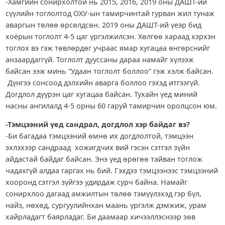
-Хамгийн сонирхолтой нь 2015, 2016, 2019 оны ДАШТ-ий
сүүлийн тоглолтод ОХУ-ын тамирчинтай гурван жил тунаж
аваргын төлөө өрсөлдсөн. 2019 оны ДАШТ-ий үеэр бид
хоёрын тоглолт 4-5 цаг үргэлжилсэн. Хөлгөө хараад хэрхэн
тоглох вэ гэж төвлөрдөг учраас ямар хугацаа өнгөрснийг
анзаардаггүй. Тоглолт дууссаны дараа намайг хүлээж
байсан ээж минь “Удаан тоглолт боллоо” гэж хэлж байсан.
Дүнгээ сонсоод дэлхийн аварга боллоо гэхэд итгээгүй.
Догдлол дүүрэн цаг хугацаа байсан. Тухайн үед миний
насны ангилалд 4-5 орны 60 гаруй тамирчин оролцсон юм.
-Тэмцээний үед сандрал, догдлол хэр байдаг вэ?
-Би багадаа тэмцээний өмнө их догдлолтой, тэмцээн
эхлэхээр сандраад хожигдчих вий гэсэн сэтгэл зүйн
айдастай байдаг байсан. Энэ үед өрөгөө тайван тоглож
чадахгүй алдаа гаргах нь бий. Гэхдээ тэмцээнээс тэмцээний
хооронд сэтгэл зүйгээ удирдаж сурч байна. Намайг
сонирхлоо дагаад амжилтын төлөө тэмүүлэхэд гэр бүл,
найз, нөхөд, сургуулийнхан маань үргэлж дэмжиж, урам
хайрладагт баярладаг. Би даамаар хичээллэснээр зөв