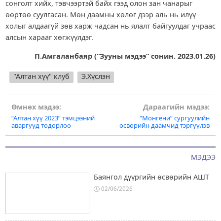
сонголт хийх, тэвчээртэй байх гээд олон зан чанарыг
өөртөө суулгасан. Мөн даамны хөлөг дээр аль нь илүү
холыг алдаагүй зөв харж чадсан нь ялалт байгуулдаг учраас
алсын харааг хөгжүүлдэг.
П.Амгаланбаяр (“Зууны мэдээ” сонин. 2023.01.26)
"Алтан хүү" клуб
Э.Хүслэн
Post
Өмнөх мэдээ:
Дараагийн мэдээ:
“Алтан хүү 2023” тэмцээний
“Монгени” сургуулийн
navigation
аваргууд тодорлоо
өсвөрийн даамчид тэргүүлэв
МЭДЭЭ
Баянгол дүүргийн өсвөрийн АШТ
02/06/2026