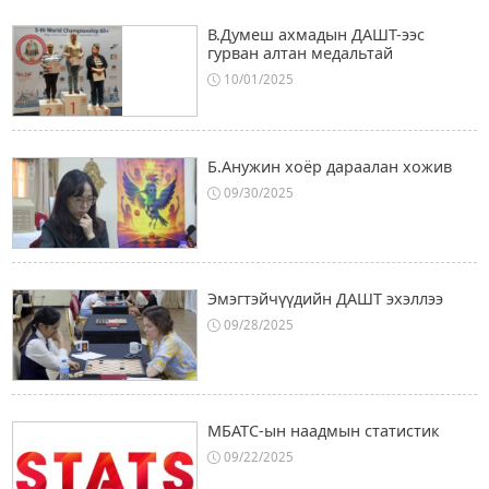
В.Думеш ахмадын ДАШТ-ээс
гурван алтан медальтай
10/01/2025
Б.Анужин хоёр дараалан хожив
09/30/2025
Эмэгтэйчүүдийн ДАШТ эхэллээ
09/28/2025
МБАТС-ын наадмын статистик
09/22/2025