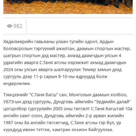
982
Хөдөлмөрийн гавьяаны улаан тугийн одонт, Ардын
боловсролын тэргүүний ажилтан, даамын спортын мастер,
шатрын спортын дэд мастер, ахмад даамчдын улсын 4
удаагийн аварга С.Таня агсны нэрэмжит ахмад даамчдын
2024 оны улсын аварга шалгаруулах Төмөр замын дээд
сургууль дээр 11-р сарын 8-10-ны өдрүүдэд болж
өндөрлөлөө.
Тэмцээнийг “С.Таня багш” сан, Монголын даамын холбоо,
УБТЗ-ын дээд сургууль, Дундговь аймгийн “Эрдмийн далай”
цогцолбор сургуулийн 2005 оны төгсөлт С.Таня багштай 10а
ангийн хамт олон, Дундговь аймгийн 2-р арван жилийн
1987 оны 8а ангийн төгсөгчид, С.Таня агсны гэр бүл, үр
хүүхдүүд ивээн тэтгэж, хамтран зохион байгууллаа.