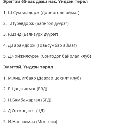
Э
рэгтэй 65-аас дээш нас. Үндсэн төрөл
1. Ш.Сумъяадорж (Дорноговь аймаг)
2. Т.Пүрэвдорж (Баянгол дүүрэг)
3. Р.Цэнд (Баянзүрх дүүрэг)
4. Д.Гарамдорж (Говьсүмбэр аймаг)
5. Д.Чойжилсүрэн (Сонгодог байрлал клуб)
Эмэгтэй. Үндсэн төрөл
1. М.Хишигбаяр (Давхар цохилт клуб)
2. Б.Цэцэгчимэг (БЗД)
3. Н.Бямбажаргал (БГД)
4. Д.Отгонцэцэг (ЧД)
5. И.Нангилмаа (Монгени)