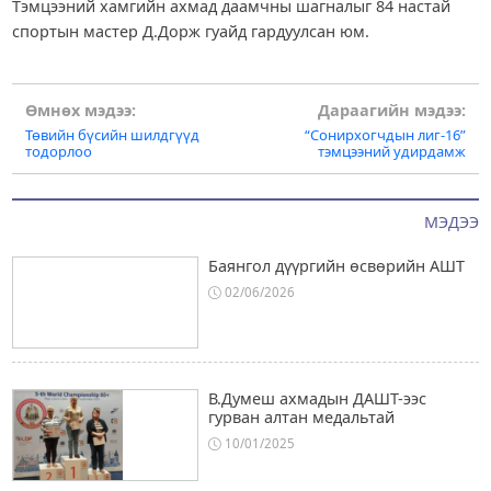
Тэмцээний хамгийн ахмад даамчны шагналыг 84 настай
спортын мастер Д.Дорж гуайд гардуулсан юм.
Post
Өмнөх мэдээ:
Дараагийн мэдээ:
Төвийн бүсийн шилдгүүд
“Сонирхогчдын лиг-16”
navigation
тодорлоо
тэмцээний удирдамж
МЭДЭЭ
Баянгол дүүргийн өсвөрийн АШТ
02/06/2026
В.Думеш ахмадын ДАШТ-ээс
гурван алтан медальтай
10/01/2025