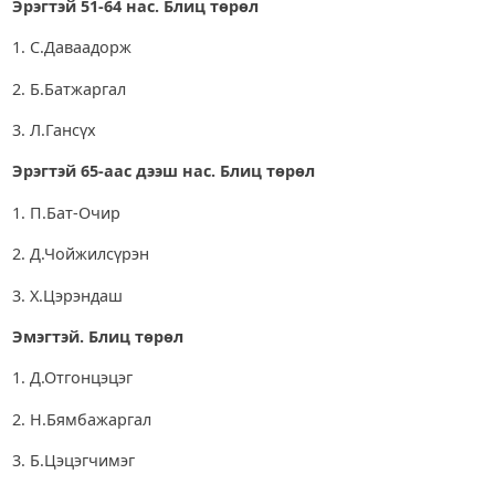
Эрэгтэй 51-64
нас. Блиц төрөл
1. С.Даваадорж
2. Б.Батжаргал
3. Л.Гансүх
Э
рэгтэй 65-аас дээш нас. Блиц төрөл
1. П.Бат-Очир
2. Д.Чойжилсүрэн
3. Х.Цэрэндаш
Эмэгтэй. Блиц төрөл
1. Д.Отгонцэцэг
2. Н.Бямбажаргал
3. Б.Цэцэгчимэг