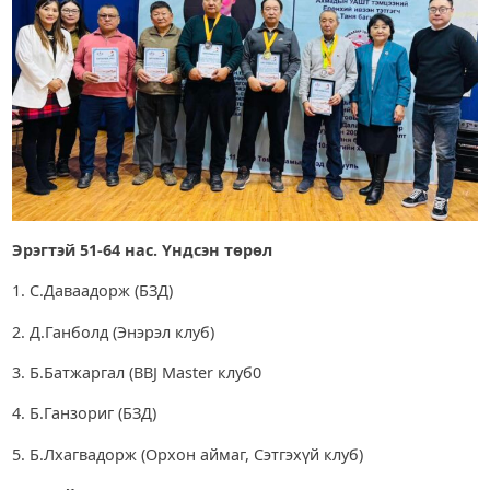
Эрэгтэй 51-64
нас. Үндсэн төрөл
1. С.Даваадорж (БЗД)
2. Д.Ганболд (Энэрэл клуб)
3. Б.Батжаргал (BBJ Master клуб0
4. Б.Ганзориг (БЗД)
5. Б.Лхагвадорж (Орхон аймаг, Сэтгэхүй клуб)