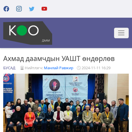
Ахмад даамчдын УАШТ өндөрлөв
БУСАД
Нийтлэгч:
Манлай Равжир
2024-11-11 16:29