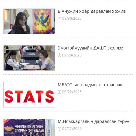
Б.Анужин хоёр дараалан хожив
09/30/2025
Эмэгтэйчүүдийн ДАШТ эхэллээ
09/28/2025
МБАТС-ын наадмын статистик
09/22/2025
М.Нямжаргалын дараалсан түрүү
09/22/2025