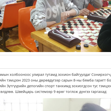
мын холбооноос улирал тутамд зохион байгуулдаг Сонирхог
гийн тэмцээн 2023 оны дөрөвдүгээр сарын 8-ны бямба гаригт бо
гийн Зүтгүүрийн депогийн спорт танхимд зохиогдсон тус тэмцээ
өлдлөө. Швейцарь системээр 9 өрөг тоглож дүнгээ гаргахад: