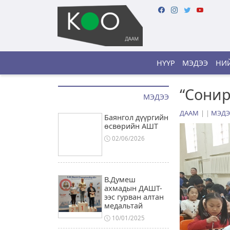
НҮҮР
МЭДЭЭ
НИЙ
“Сонир
МЭДЭЭ
ДААМ
|
МЭДЭ
Баянгол дүүргийн
өсвөрийн АШТ
02/06/2026
В.Думеш
ахмадын ДАШТ-
ээс гурван алтан
медальтай
10/01/2025