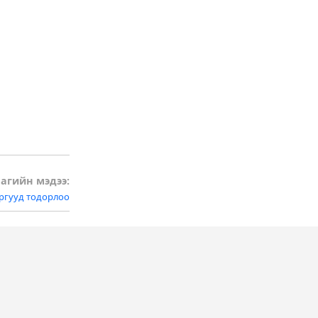
агийн мэдээ:
ргууд тодорлоо