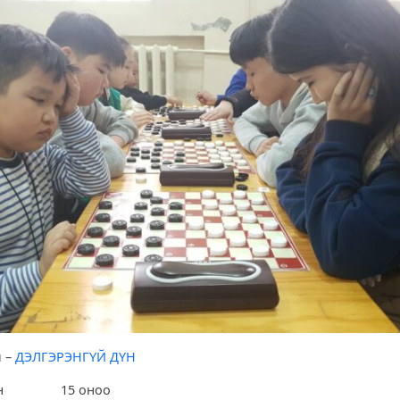
н
–
ДЭЛГЭРЭНГҮЙ ДҮН
өөн 15 оноо