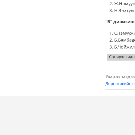
Ж.Ному
Н.Энхт
“В” дивизио
О.Тэмү
Б.Бямб
Б.Чойжи
Сонирхогчды
Post
Өмнөх мэдээ
Дорноговийн ө
naviga