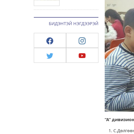
БИДЭНТЭЙ НЭГДЭЭРЭЙ
“А” дивизио
С.Дөлг