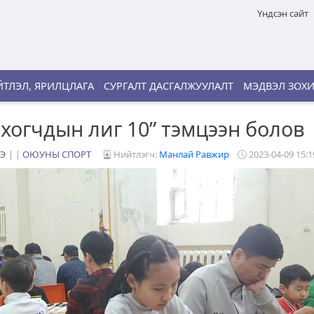
Үндсэн сайт
ТЛЭЛ, ЯРИЛЦЛАГА
СУРГАЛТ ДАСГАЛЖУУЛАЛТ
МЭДВЭЛ ЗОХ
хогчдын лиг 10” тэмцээн болов
Э
|
ОЮУНЫ СПОРТ
Нийтлэгч:
Манлай Равжир
2023-04-09 15:1