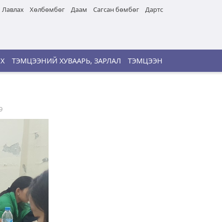
Лавлах
Хөлбөмбөг
Даам
Сагсан бөмбөг
Дартс
ИХ
ТЭМЦЭЭНИЙ ХУВААРЬ, ЗАРЛАЛ
ТЭМЦЭЭН
9