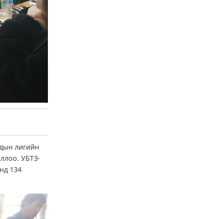
чдын лигийн
ллоо. УБТЗ-
нд 134