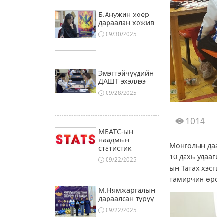
Б.Анужин хоёр
дараалан хожив
09/30/2025
Эмэгтэйчүүдийн
ДАШТ эхэллээ
09/28/2025
1014
МБАТС-ын
наадмын
Монголын даа
статистик
10 дахь удаа
09/22/2025
ын Татах хэс
тамирчин өрс
М.Нямжаргалын
дараалсан түрүү
09/22/2025