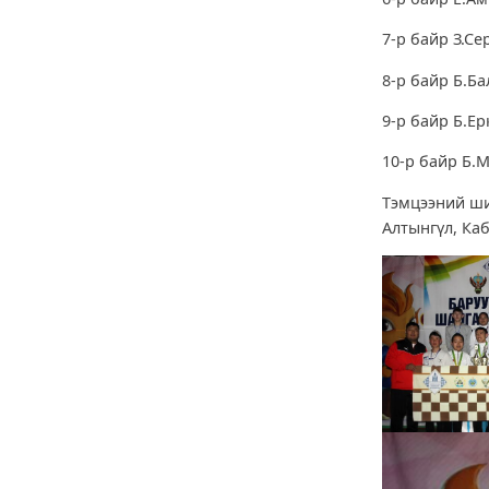
7-р байр З.Се
8-р байр Б.Ба
9-р байр Б.Е
10-р байр Б.
Тэмцээний ши
Алтынгүл, Ка