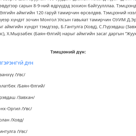
вдүгээр сарын 8-9-ний өдрүүдэд зохион байгуулллаа. Тэмцээнд 
-Өлгийн аймгийн 120 гаруй тамирчин өрсөлдөв. Тэмцээний нээл
үеэр хүндэт зочин Монгол Улсын гавьяат тамирчин ОУИМ Д.Эр
г аймгийн хүндэт тэмдгээр, Б.Гантулга (Ховд), С.Пүрэвдаш (Завх
вс), Х.Мырзабек (Баян-Өлгий) нарыг аймгийн засаг даргын “Жуу
.
Тэмцээний дүн:
ЛГЭРЭНГҮЙ ДҮН
аанхүү /Увс/
олатбек /Баян-Өлгий/
үрэвдаш /Завхан/
өнх-Оргил /Увс/
рлан /Ховд/
интулга /Увс/