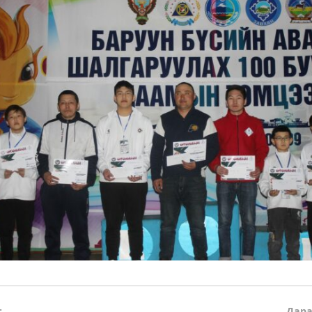
:
Дара