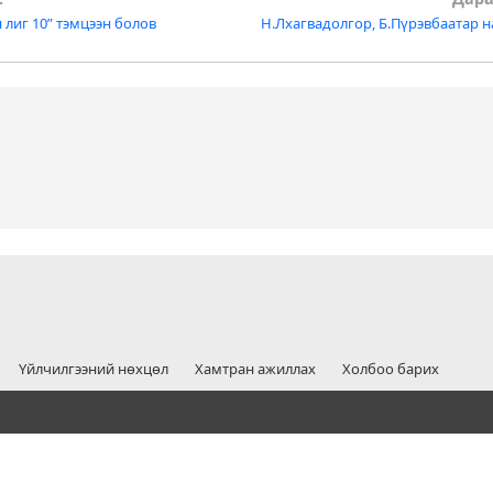
лиг 10” тэмцээн болов
Н.Лхагвадолгор, Б.Пүрэвбаатар 
tion
Үйлчилгээний нөхцөл
Хамтран ажиллах
Холбоо барих