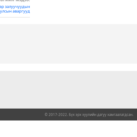
нар залуучуудын
улсын аваргууд
© 2017-2022. Бүх эрх хуулийн дагуу хамгаалагдсан.