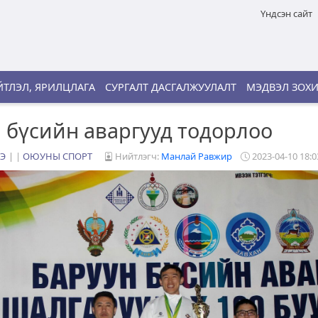
Үндсэн сайт
ТЛЭЛ, ЯРИЛЦЛАГА
СУРГАЛТ ДАСГАЛЖУУЛАЛТ
МЭДВЭЛ ЗОХ
 бүсийн аваргууд тодорлоо
Э
|
ОЮУНЫ СПОРТ
Нийтлэгч:
Манлай Равжир
2023-04-10 18:0