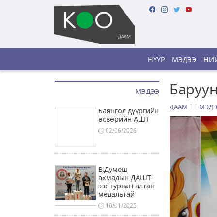
НҮҮР
МЭДЭЭ
НИЙ
Баруун
МЭДЭЭ
ДААМ
|
МЭДЭ
Баянгол дүүргийн
өсвөрийн АШТ
02/06/2026
В.Думеш
ахмадын ДАШТ-
ээс гурван алтан
медальтай
10/01/2025