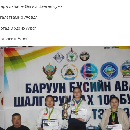
гарыс /Баян-Өлгий Цэнгэл сум/
нгалагтамир /Ховд/
ргад-Эрдэнэ /Увс/
Мөнхжин /Увс/