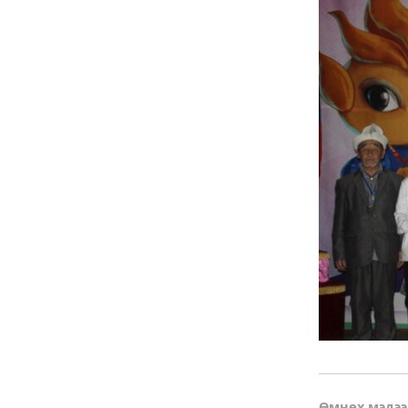
Өмнөх мэдээ