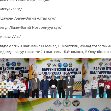
рикгүл /Ховд/
лдаурен /Баян-Өлгий Алтай сум/
ркегүл /Баян-Өлгий Ногооннуур сум/
Мишээл /Увс/
лдэг өргийн шагналыг М.Манас, Б.Мөнхжин, ахмад тоглогчий
бидолда, залуу тоглогчийн шагналыг Б.Өнөмөнх, Б.Оюунболор н