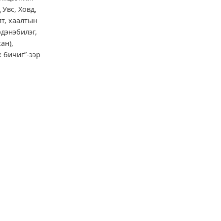
Увс, Ховд,
т, хаалтын
дэнэбилэг,
ан),
х бичиг”-ээр