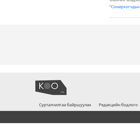
Post
“Сонирхогчдын 
naviga
Сурталчилгаа байршуулах
Редакцийн бодлого