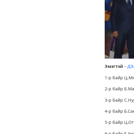
Эмэгтэй
–
ДЭ
1-р байр Ц.М
2-р байр Б.М
3-р байр С.Н
4-р байр Б.Са
5-р байр Ц.От
6-р байр Е.Ам