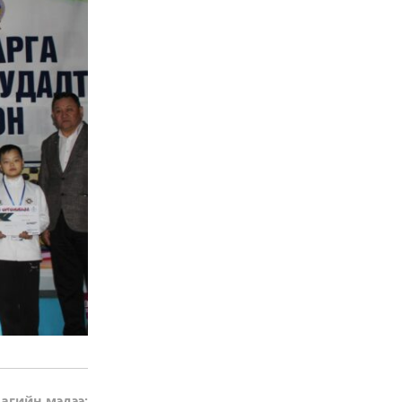
агийн мэдээ: