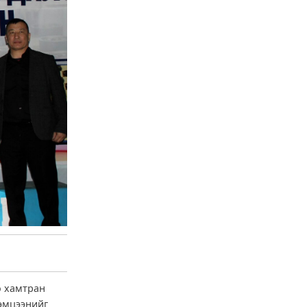
о хамтран
тэмцээнийг