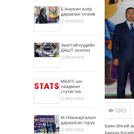
Б.Анужин хоёр
дараалан хожив
09/30/2025
Эмэгтэйчүүдийн
ДАШТ эхэллээ
09/28/2025
МБАТС-ын
наадмын
статистик
09/22/2025
1003
М.Нямжаргалын
дараалсан түрүү
Баян-Өлгий а
09/22/2025
Баруун бүсий