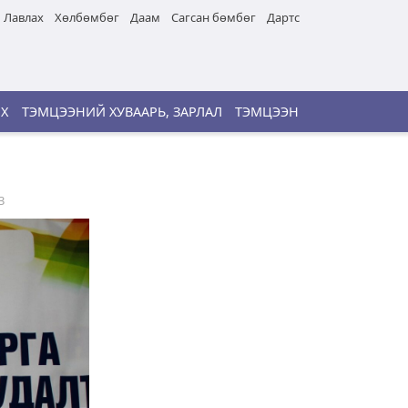
Лавлах
Хөлбөмбөг
Даам
Сагсан бөмбөг
Дартс
ИХ
ТЭМЦЭЭНИЙ ХУВААРЬ, ЗАРЛАЛ
ТЭМЦЭЭН
3