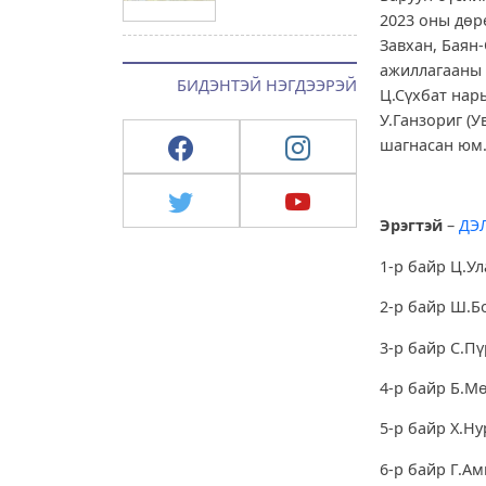
2023 оны дөрө
Завхан, Баян
ажиллагааны 
БИДЭНТЭЙ НЭГДЭЭРЭЙ
Ц.Сүхбат нары
У.Ганзориг (У
шагнасан юм
Эрэгтэй
–
ДЭ
1-р байр Ц.Ул
2-р байр Ш.Б
3-р байр С.П
4-р байр Б.М
5-р байр Х.Ну
6-р байр Г.Ам