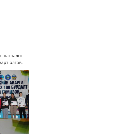
н шагналыг
арт олгов.