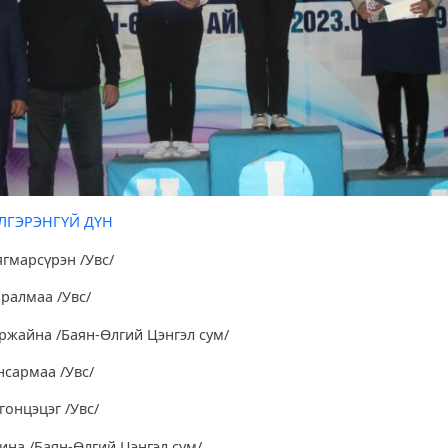
ЛГЭРЭНГҮЙ ДҮН
ягмарсүрэн /Увс/
аралмаа /Увс/
уржайна /Баян-Өлгий Цэнгэл сум/
нсармаа /Увс/
гонцэцэг /Увс/
ина /Баян-Өлгий Цэнгэл сум/