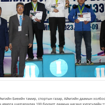
ймгийн Биеийн тамир, спортын газар, Аймгийн даамын холбо
н аварга шалгаруулах 100 буудалт даамын насанд хүрэгчдийн 