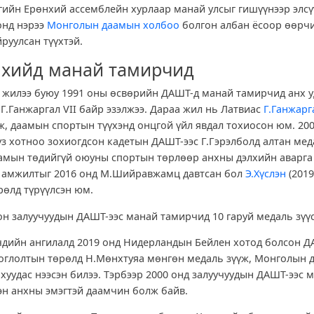
гийн Ерөнхий ассемблейн хурлаар манай улсыг гишүүнээр элсү
онд нэрээ
Монголын даамын холбоо
болгон албан ёсоор өөрчи
руулсан түүхтэй.
лхийд манай тамирчид
н жилээ буюу 1991 оны өсвөрийн ДАШТ-д манай тамирчид анх 
, Г.Ганжаргал VII байр эзэлжээ. Дараа жил нь Латвиас
Г.Ганжарг
ж, даамын спортын түүхэнд онцгой үйл явдал тохиосон юм. 20
з хотноо зохиогдсон кадетын ДАШТ-ээс Г.Гэрэлболд алтан мед
мын төдийгүй оюуны спортын төрлөөр анхны дэлхийн аварга
й амжилтыг 2016 онд М.Шийравжамц давтсан бол
Э.Хүслэн
(2019
рөлд түрүүлсэн юм.
он залуучуудын ДАШТ-ээс манай тамирчид 10 гаруй медаль зүүс
чдийн ангилалд 2019 онд Нидерландын Бейлен хотод болсон 
тоглолтын төрөлд Н.Мөнхтуяа мөнгөн медаль зүүж, Монголын
 хуудас нээсэн билээ. Тэрбээр 2000 онд залуучуудын ДАШТ-ээс 
эн анхны эмэгтэй даамчин болж байв.