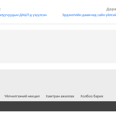
:
Дара
алуучуудын ДАШТ-д үзүүлсэн
Эрдэнэтийн даамчид сайн үйлси
tion
Үйлчилгээний нөхцөл
Хамтран ажиллах
Холбоо барих