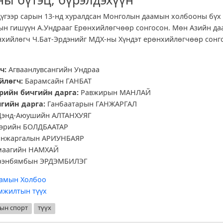
дүгээр сарын 13-нд хуралдсан Монголын даамын холбооны бүх
ын гишүүн А.Ундрааг Ерөнхийлөгчөөр сонгосон. Мөн Азийн д
нхийлөгч Ч.Бат-Эрдэнийг МДХ-ны Хүндэт ерөнхийлөгчөөр сонг
ч:
Агваанлувсангийн Ундраа
йлөгч:
Барамсайн ГАНБАТ
рийн бичгийн дарга:
Равжирын МАНЛАЙ
гийн дарга:
Ганбаатарын ГАНЖАРГАЛ
энд-Аюушийн АЛТАНХУЯГ
эрийн БОЛДБААТАР
нжаргалын АРИУНБАЯР
аагийн НАМХАЙ
рэнбямбын ЭРДЭМБИЛЭГ
амын Холбоо
мжилтын түүх
ын спорт
түүх