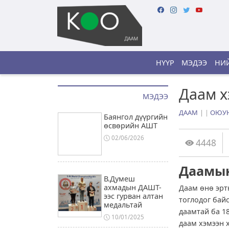
НҮҮР
МЭДЭЭ
НИЙ
Даам х
МЭДЭЭ
ДААМ
|
ОЮУН
Баянгол дүүргийн
өсвөрийн АШТ
02/06/2026
4448
Даамын
В.Думеш
ахмадын ДАШТ-
Даам өнө эрт
ээс гурван алтан
тоглодог бай
медальтай
даамтай ба 1
10/01/2025
даам хэмээн 