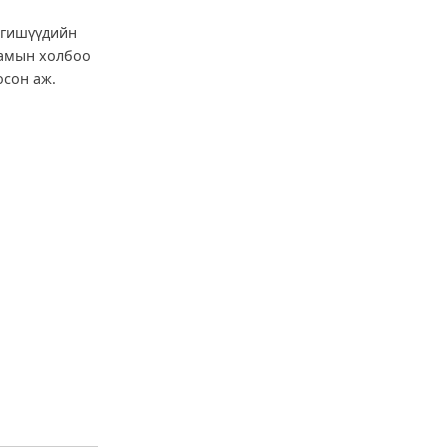
 гишүүдийн
аамын холбоо
осон аж.