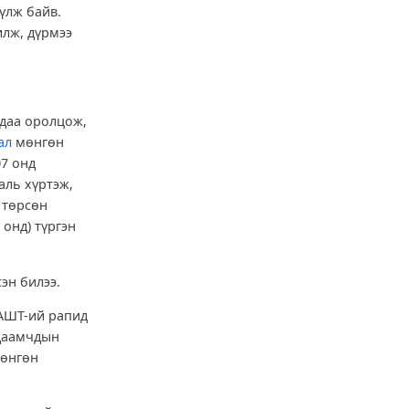
үлж байв.
лж, дүрмээ
удаа оролцож,
ал
мөнгөн
07 онд
аль хүртэж,
 төрсөн
 онд) түргэн
эн билээ.
ДАШТ-ий рапид
 даамчдын
мөнгөн