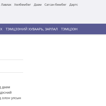
Лавлах
Хөлбөмбөг
Даам
Сагсан бөмбөг
Дартс
ИХ
ТЭМЦЭЭНИЙ ХУВААРЬ, ЗАРЛАЛ
ТЭМЦЭЭН
д даам
ндэсний
д олон улсын