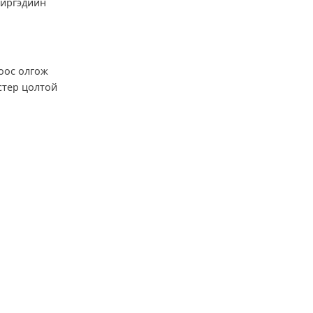
 иргэдийн
оос олгож
стер цолтой