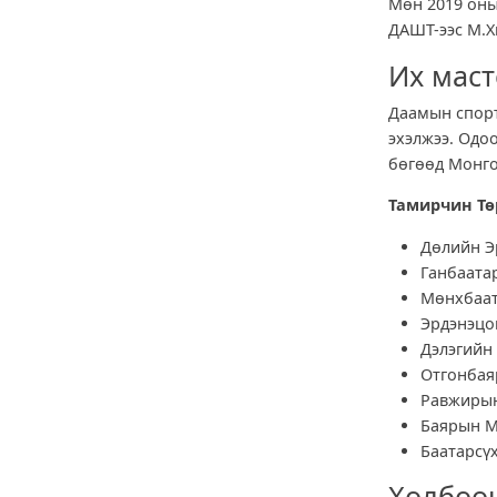
Мөн 2019 оны
ДАШТ-ээс М.Х
Их маст
Даамын спорт
эхэлжээ. Одо
бөгөөд Монго
Тамирчин
Тө
Дөлийн Э
Ганбаата
Мөнхбаат
Эрдэнэцо
Дэлэгийн 
Отгонбая
Равжирын
Баярын М
Баатарсү
Холбоон