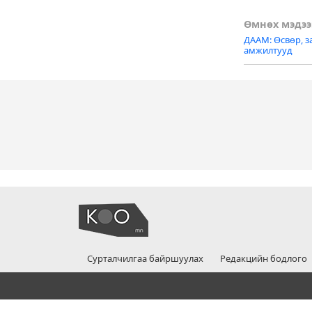
Post
Өмнөх мэдээ
ДААМ: Өсвөр, з
naviga
амжилтууд
Сурталчилгаа байршуулах
Редакцийн бодлого