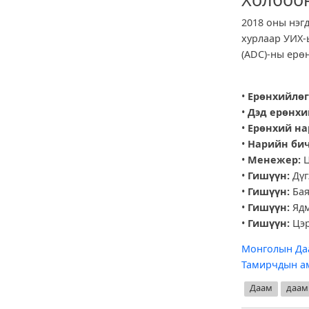
2018 оны нэг
хурлаар УИХ-
(ADC)-ны ерө
•
Ерөнхийлөг
•
Дэд ерөнхи
•
Ерөнхий на
•
Нарийн бич
•
Менежер:
Ц
•
Гишүүн:
Дүг
•
Гишүүн:
Бая
•
Гишүүн:
Ядм
•
Гишүүн:
Цэ
Монголын Да
Тамирчдын а
Даам
даам