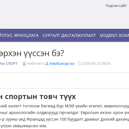
Үндсэн сайт
ТЛЭЛ, ЯРИЛЦЛАГА
СУРГАЛТ ДАСГАЛЖУУЛАЛТ
МЭДВЭЛ ЗОХ
эрхэн үүссэн бэ?
Ы СПОРТ
Нийтлэгч:
Д. Бямбажаргал
2020-05-25 09:55
 спортын товч түүх
ний хөлөгт тоглоом бөгөөд бүр МЭӨ үеийн египет, вавилончуу
сныг археологийн олдворууд гэрчилдэг. Европын ихэнх орон ү
8-р зууны үед Францад үүссэн 100 буудалт даамыг дэлхий дахин
хүлээн зөвшөөрсөн юм.