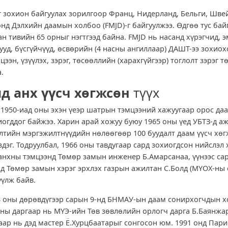
 зохион байгуулах зорилгоор Франц, Нидерланд, Бельги, Шве
нд Дэлхийн даамын холбоо (FMJD)-г байгуулжээ. Өдгөө тус бай
ан тивийн 65 орныг нэгтгээд байна. FMJD нь насанд хүрэгчид, э
ууд, бүсгүйчүүд, өсвөрийн (4 насны ангиллаар) ДАШТ-ээ зохиох
ээн, үзүүлэх, зэрэг, төсөөллийн (харахгүйгээр) тоглолт зэрэг 
.
д анх үүсч хөгжсөн
түүх
1950-иад оны эхэн үеэр шатрын тэмцээний хажуугаар орос да
иогддог байжээ. Харин арай хожуу буюу 1965 оны үед УБТЗ-д а
лтийн мэргэжилтнүүдийн нөлөөгөөр 100 буудалт даам үүсч хөг
здэг. Тодруулбал, 1966 оны тавдугаар сард зохиогдсон нийслэл
анхны тэмцээнд Төмөр замын инженер Б.Амарсанаа, үүнээс са
д Төмөр замын хэрэг эрхлэх газрын ажилтан С.Болд (МҮОХ-ны
үүлж байв.
8 оны дөрөвдүгээр сарын 9-нд БНМАУ-ын даам сонирхогчдын х
хны даргаар нь МҮЭ-ийн Төв зөвлөлийн орлогч дарга Б.Баянжа
аар нь дэд мастер Ё.Хурцбаатарыг сонгосон юм. 1991 онд Пари