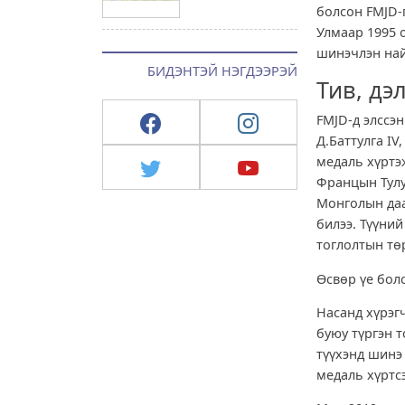
болсон FMJD-
Улмаар 1995 
шинэчлэн най
БИДЭНТЭЙ НЭГДЭЭРЭЙ
Тив, дэ
FMJD-д элссэ
Д.Баттулга IV
медаль хүртэ
Францын Тулу
Монголын даа
билээ. Түүни
тоглолтын тө
Өсвөр үе бол
Насанд хүрэг
буюу түргэн 
түүхэнд шинэ
медаль хүртс