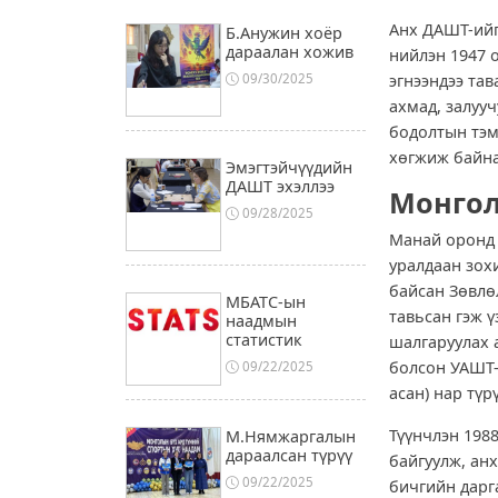
Анх ДАШТ-ийг
Б.Анужин хоёр
дараалан хожив
нийлэн 1947 о
эгнээндээ тав
09/30/2025
ахмад, залууч
бодолтын тэмц
хөгжиж байна
Эмэгтэйчүүдийн
ДАШТ эхэллээ
Монгол
09/28/2025
Манай оронд 
уралдаан зох
байсан Зөвлө
МБАТС-ын
тавьсан гэж ү
наадмын
статистик
шалгаруулах 
болсон УАШТ-
09/22/2025
асан) нар түр
Түүнчлэн 198
М.Нямжаргалын
дараалсан түрүү
байгуулж, ан
09/22/2025
бичгийн дарг