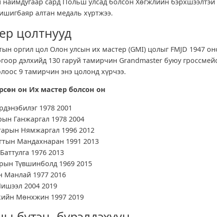
 наймдугаар сард Польш улсад болсон Хөгжлийн бэрхшээлтэй
ишигбаяр алтан медаль хүртжээ.
ер цолтнууд
ын оргил цол Олон улсын их мастер (GMI) цолыг FMJD 1947 он
огоор дэлхийд 130 гаруй тамирчин Grandmaster буюу гроссмей
лоос 9 тамирчин энэ цолонд хүрчээ.
рсөн он Их мастер болсон он
рдэнэбилэг 1978 2001
рын Ганжаргал 1978 2004
арын Нямжаргал 1996 2012
гтын Мандахнаран 1991 2013
Баттулга 1976 2013
рын Түвшинболд 1969 2015
 Манлай 1977 2016
ишээл 2004 2019
хийн Мөнхжин 1997 2019
ы бүтэц, бүрэлдэхүүн