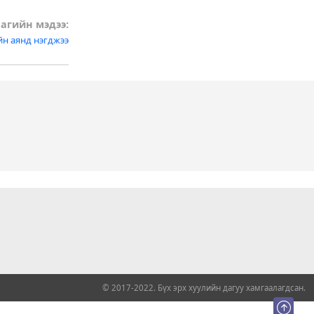
агийн мэдээ:
йн аянд нэгджээ
© 2017-2022. Бүх эрх хуулийн дагуу хамгаалагдсан.