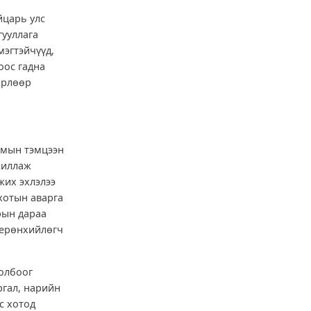
йцарь улс
гууллага
мэгтэйчүүд,
оос гадна
төрлөөр
амын тэмцээн
жиллаж
жих эхлэлээ
 хотын аварга
рын дараа
 ерөнхийлөгч
олбоог
ргал, нарийн
с хотод