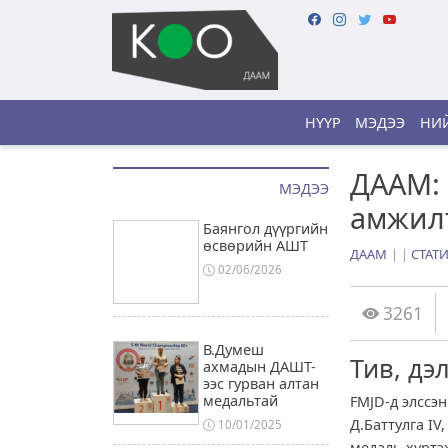
НҮҮР
МЭДЭЭ
НИЙ
ДААМ: 
МЭДЭЭ
амжил
Баянгол дүүргийн
өсвөрийн АШТ
ДААМ
|
СТАТ
02/06/2026
3261
В.Думеш
Тив, дэ
ахмадын ДАШТ-
ээс гурван алтан
медальтай
FMJD-д элссэ
Д.Баттулга IV
10/01/2025
медаль хүртэ