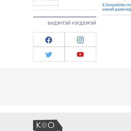
Post
Б.Энхрийлэн: Н
naviga
манай даамчид
БИДЭНТЭЙ НЭГДЭЭРЭЙ