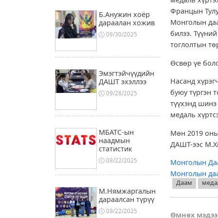
Францын Тулу
Б.Анужин хоёр
Монголын даа
дараалан хожив
билээ. Түүни
09/30/2025
тоглолтын тө
Өсвөр үе бол
Эмэгтэйчүүдийн
Насанд хүрэг
ДАШТ эхэллээ
буюу түргэн 
09/28/2025
түүхэнд шинэ
медаль хүртс
МБАТС-ын
Мөн 2019 оны
наадмын
ДАШТ-ээс М.Х
статистик
09/22/2025
Монголын Да
Монголын да
Даам
меда
М.Нямжаргалын
дараалсан түрүү
09/22/2025
Өмнөх мэдээ