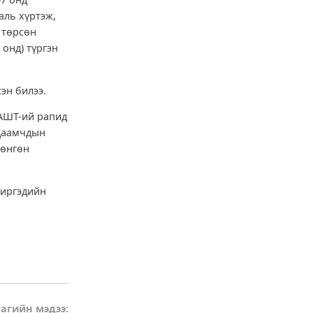
аль хүртэж,
 төрсөн
онд) түргэн
эн билээ.
ДАШТ-ий рапид
 даамчдын
мөнгөн
 иргэдийн
агийн мэдээ: