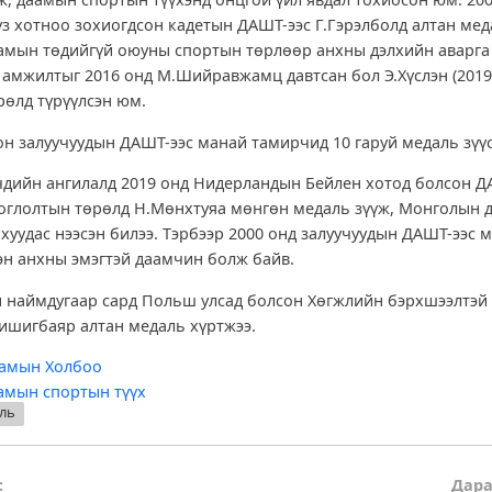
з хотноо зохиогдсон кадетын ДАШТ-ээс Г.Гэрэлболд алтан мед
мын төдийгүй оюуны спортын төрлөөр анхны дэлхийн аварга
й амжилтыг 2016 онд М.Шийравжамц давтсан бол Э.Хүслэн (2019 
рөлд түрүүлсэн юм.
он залуучуудын ДАШТ-ээс манай тамирчид 10 гаруй медаль зүүс
чдийн ангилалд 2019 онд Нидерландын Бейлен хотод болсон 
тоглолтын төрөлд Н.Мөнхтуяа мөнгөн медаль зүүж, Монголын
 хуудас нээсэн билээ. Тэрбээр 2000 онд залуучуудын ДАШТ-ээс 
эн анхны эмэгтэй даамчин болж байв.
 наймдугаар сард Польш улсад болсон Хөгжлийн бэрхшээлтэй
ишигбаяр алтан медаль хүртжээ.
амын Холбоо
амын спортын түүх
ль
:
Дара