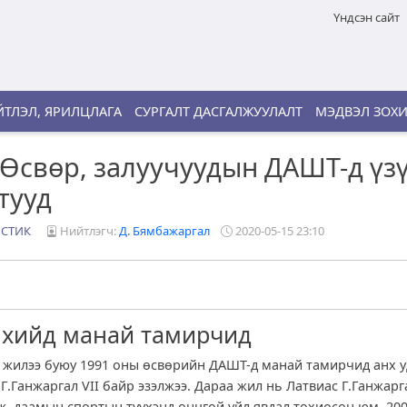
Үндсэн сайт
ТЛЭЛ, ЯРИЛЦЛАГА
СУРГАЛТ ДАСГАЛЖУУЛАЛТ
МЭДВЭЛ ЗОХ
Өсвөр, залуучуудын ДАШТ-д үз
тууд
ИСТИК
Нийтлэгч:
Д. Бямбажаргал
2020-05-15 23:10
лхийд манай тамирчид
н жилээ буюу 1991 оны өсвөрийн ДАШТ-д манай тамирчид анх 
, Г.Ганжаргал VII байр эзэлжээ. Дараа жил нь Латвиас Г.Ганжар
ж, даамын спортын түүхэнд онцгой үйл явдал тохиосон юм. 20