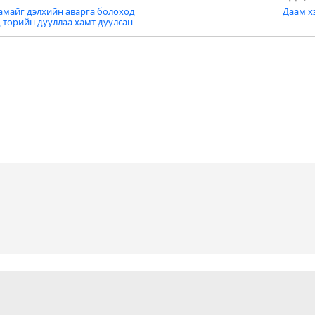
амайг дэлхийн аварга болоход
Даам хэ
tion
 төрийн дууллаа хамт дуулсан