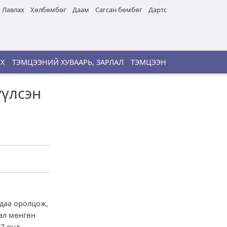
Лавлах
Хөлбөмбөг
Даам
Сагсан бөмбөг
Дартс
ИХ
ТЭМЦЭЭНИЙ ХУВААРЬ, ЗАРЛАЛ
ТЭМЦЭЭН
үүлсэн
удаа оролцож,
гал мөнгөн
07 онд