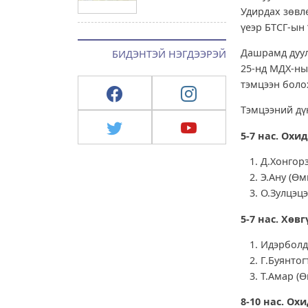
Удирдах зөвл
үеэр БТСГ-ын 
Дашрамд дуул
БИДЭНТЭЙ НЭГДЭЭРЭЙ
25-нд МДХ-ны
тэмцээн боло
Тэмцээний дү
5-7 нас. Охид
Д.Хонгорз
Э.Ану (Өм
О.Зулцэцэ
5-7 нас. Хөвг
Идэрболд 
Г.Буянтог
Т.Амар (Ө
8-10 нас. Охи