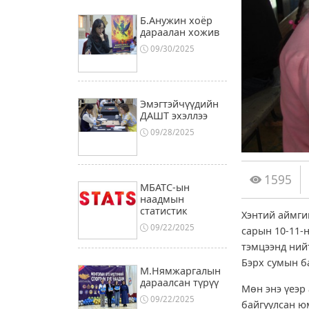
Б.Анужин хоёр
дараалан хожив
09/30/2025
Эмэгтэйчүүдийн
ДАШТ эхэллээ
09/28/2025
1595
МБАТС-ын
наадмын
статистик
Хэнтий аймги
09/22/2025
сарын 10-11-
тэмцээнд ний
Бэрх сумын б
М.Нямжаргалын
дараалсан түрүү
Мөн энэ үеэр
09/22/2025
байгуулсан ю