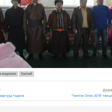
э мэдээлэл
Хэнтий
:
Дара
варгууд тодров
“Чингис Опен 2018” тэмц
tion