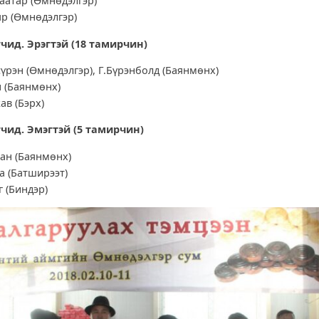
аатар (Өмнөдэлгэр)
яр (Өмнөдэлгэр)
чид. Эрэгтэй (18
тамирчин)
үрэн (Өмнөдэлгэр), Г.Бүрэнболд (Баянмөнх)
 (Баянмөнх)
ав (Бэрх)
чид. Эмэгтэй (5
тамирчин)
хан (Баянмөнх)
а (Батширээт)
г (Биндэр)