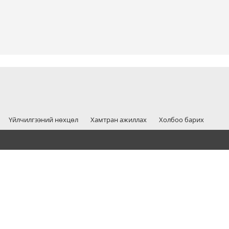
Үйлчилгээний нөхцөл
Хамтран ажиллах
Холбоо барих