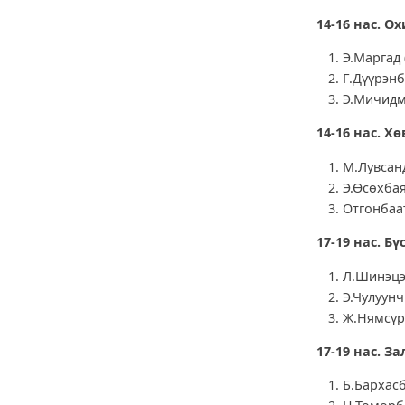
14-16 нас. Ох
Э.Маргад
Г.Дүүрэнб
Э.Мичидм
14-16 нас. Хө
М.Лувсанд
Э.Өсөхба
Отгонбаат
17-19 нас. Бү
Л.Шинэцэ
Э.Чулуунч
Ж.Нямсүрэ
17-19 нас. За
Б.Бархас