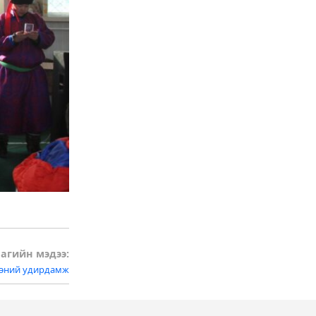
агийн мэдээ:
ээний удирдамж