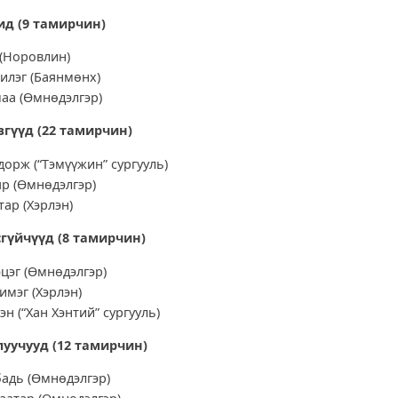
ид (
9 тамирчин)
 (Норовлин)
илэг (Баянмөнх)
аа (Өмнөдэлгэр)
вгүүд (
22 тамирчин)
орж (“Тэмүүжин” сургууль)
яр (Өмнөдэлгэр)
ар (Хэрлэн)
сгүйчүүд (
8 тамирчин)
цэг (Өмнөдэлгэр)
имэг (Хэрлэн)
н (“Хан Хэнтий” сургууль)
луучууд (
12 тамирчин)
бадь (Өмнөдэлгэр)