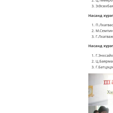
Ц.Төмөрб
Э.Өсөхба
Насанд хүрэг
П.Лхагвас
М.Семпин
Г.Лхагваж
Насанд хүрэг
Г.Энхсай
Ц.Баярма
Г.Батцэцэ