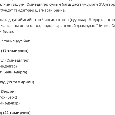
өлийн гишүүн, Өмнөдэлгэр сумын багш дасгалжуулагч Ж.Сугарр
“Хүндэт тэмдэг”-ээр шагнасан байна.
гахад тус аймгийн төв Чингис хотноо (хуучнаар Өндөрхаан) эн
 чансааны оноо олгох, өндөр зэрэглэлтэй даамчдын “Чингис О
х билээ.
нг танилцуулбал:
 (17
тамирчин)
ул (Өмнөдэлгэр)
нөдэлгэр)
г (Баян-Адарга)
үүд (
19 тамирчин)
(Хэрлэн)
тох (Бэрх)
мнөдэлгэр)
д (
22 тамирчин)