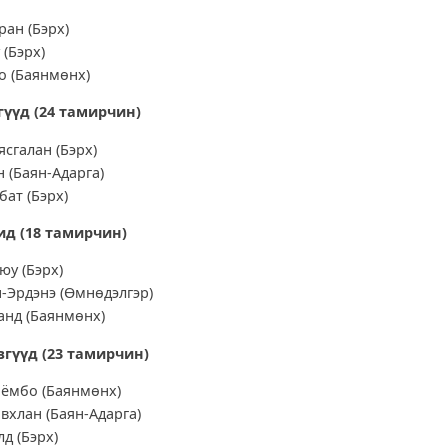
ран (Бэрх)
(Бэрх)
о (Баянмөнх)
гүүд (
24 тамирчин)
сгалан (Бэрх)
н (Баян-Адарга)
ат (Бэрх)
ид (
18 тамирчин)
юу (Бэрх)
-Эрдэнэ (Өмнөдэлгэр)
анд (Баянмөнх)
вгүүд (
23 тамирчин)
оёмбо (Баянмөнх)
вхлан (Баян-Адарга)
д (Бэрх)