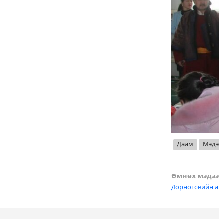
Даам
Мэдэ
Post
Өмнөх мэдээ
Дорноговийн а
naviga