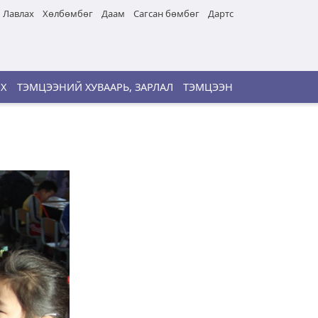
Лавлах
Хөлбөмбөг
Даам
Сагсан бөмбөг
Дартс
ИХ
ТЭМЦЭЭНИЙ ХУВААРЬ, ЗАРЛАЛ
ТЭМЦЭЭН