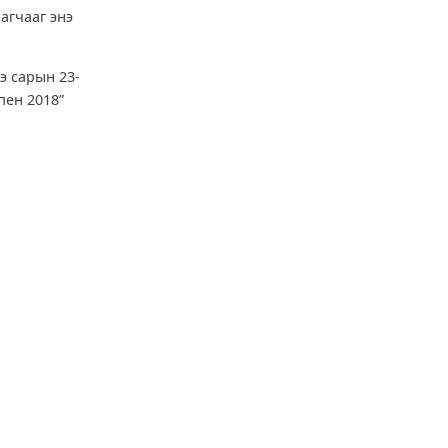
агчааг энэ
э сарын 23-
пен 2018”