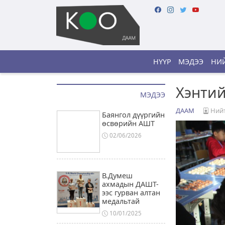
НҮҮР
МЭДЭЭ
НИЙ
Хэнтий
МЭДЭЭ
ДААМ
Нийт
Баянгол дүүргийн
өсвөрийн АШТ
02/06/2026
В.Думеш
ахмадын ДАШТ-
ээс гурван алтан
медальтай
10/01/2025