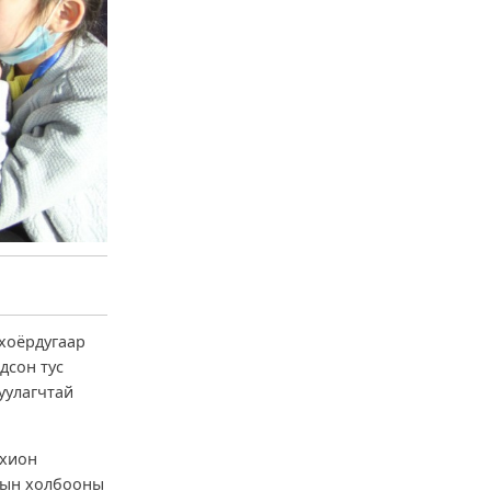
 хоёрдугаар
дсон тус
уулагчтай
охион
амын холбооны