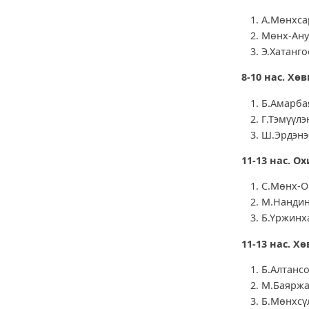
А.Мөнхса
Мөнх-Ану 
Э.Хатанго
8-10 нас. Хөв
Б.Амарбая
Г.Тэмүүлэ
Ш.Эрдэнэб
11-13 нас. Ох
С.Мөнх-О
М.Нандин
Б.Үржинх
11-13 нас. Хө
Б.Алтанс
М.Баяржа
Б.Мөнхсүл