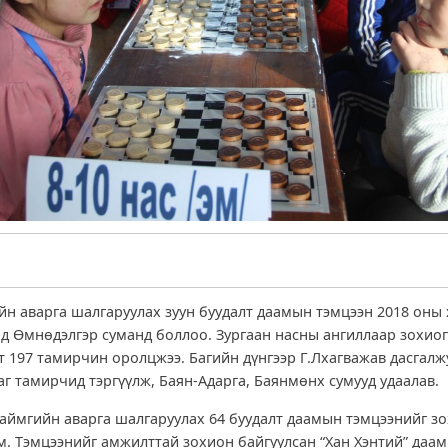
йн аварга шалгаруулах зуун буудалт даамын тэмцээн 2018 оны
нд Өмнөдэлгэр суманд боллоо. Зургаан насны ангиллаар зохиог
т 197 тамирчин оролцжээ. Багийн дүнгээр Г.Лхагважав дасгалж
аг тамирчид тэргүүлж, Баян-Адарга, Баянмөнх сумууд удаалав.
 аймгийн аварга шалгаруулах 64 буудалт даамын тэмцээнийг з
м. Тэмцээнийг амжилттай зохион байгуулсан “Хан Хэнтий” да