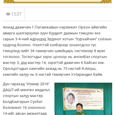
1537
Ахмад даамчин Г.Пагамжавын нэрэмжит Орхон аймгийн
аварга шалгаруулах зуун буудалт даамын тэмцээн энэ
сарын 3-4-ний өдрүүдэд Эрдэнэт хотын “Уурхайчин” соёлын
ордонд боллоо. Нээлттэй хэлбэрээр зохиогдсон тус
тэмцээнд нийт 34 тамирчин швейцарь системээр 8 өрөг
тоглолоо. Тоглогчдыг зэрэг цолоор нь ангилбал спортын
мастер 3, дэд мастер 14, зэрэгтэй даамчин 6 байсан юм.
Оролцогчдын хамгийн ахмад нь 73 настай Я.Аюуш,
хамгийн залуу нь 6 настай тамирчин У.Нарандөл байв.
Дүн гарахад “Измир 2016”
ДАШТ-ий мөнгөн медальт,
спортын залуу мастер
Болдбаатарын Сүхбат
боломжит 16 онооноос
14-ийг авсан амжилтаар