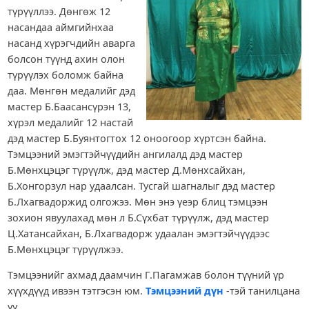
түрүүллээ. Дөнгөж 12
насандаа аймгийнхаа
насанд хүрэгчдийн аварга
болсон түүнд ахин олон
түрүүлэх боломж байна
даа. Мөнгөн медалийг дэд
мастер Б.Баасансүрэн 13,
хүрэл медалийг 12 настай
дэд мастер Б.Буянтогтох 12 оноогоор хүртсэн байна.
Тэмцээний эмэгтэйчүүдийн ангилалд дэд мастер
Б.Мөнхцэцэг түрүүлж, дэд мастер Д.Мөнхсайхан,
Б.Хонгорзул нар удаалсан. Тусгай шагналыг дэд мастер
Б.Лхагвадоржид олгожээ. Мөн энэ үеэр блиц тэмцээн
зохион явуулахад мөн л Б.Сүхбат түрүүлж, дэд мастер
Ц.Хатансайхан, Б.Лхагвадорж удаалан эмэгтэйчүүдээс
Б.Мөнхцэцэг түрүүлжээ.
Тэмцээнийг ахмад даамчин Г.Пагамжав болон түүний үр
хүүхдүүд ивээн тэтгэсэн юм.
Тэмцээний дүн
-тэй танилцана
уу.