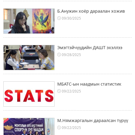
Б.Анужин хоёр дараалан хожив
09/30/2025
Эмэгтэйчүүдийн ДАШТ эхэллээ
09/28/2025
МБАТС-ын наадмын статистик
09/22/2025
М.Нямжаргалын дараалсан түрүү
09/22/2025