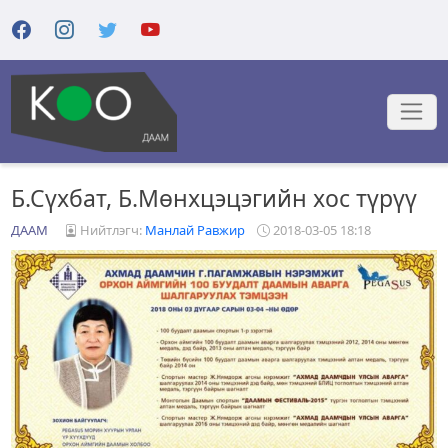
Б.Сүхбат, Б.Мөнхцэцэгийн хос түрүү
ДААМ
Нийтлэгч:
Манлай Равжир
2018-03-05 18:18