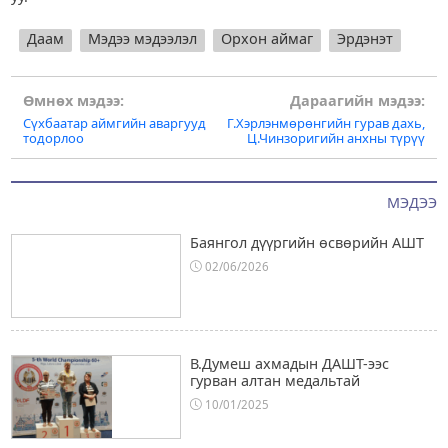
Даам
Мэдээ мэдээлэл
Орхон аймаг
Эрдэнэт
Post
Өмнөх мэдээ:
Дараагийн мэдээ:
Сүхбаатар аймгийн аваргууд
Г.Хэрлэнмөрөнгийн гурав дахь,
navigation
тодорлоо
Ц.Чинзоригийн анхны түрүү
МЭДЭЭ
Баянгол дүүргийн өсвөрийн АШТ
02/06/2026
В.Думеш ахмадын ДАШТ-ээс
гурван алтан медальтай
10/01/2025