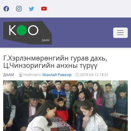
Г.Хэрлэнмөрөнгийн гурав дахь,
Ц.Чинзоригийн анхны түрүү
ДААМ
Нийтлэгч:
Манлай Равжир
2018-03-12 18:31