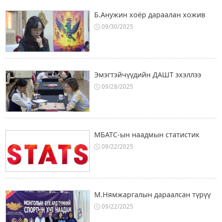
Б.Анужин хоёр дараалан хожив
09/30/2025
Эмэгтэйчүүдийн ДАШТ эхэллээ
09/28/2025
МБАТС-ын наадмын статистик
09/22/2025
М.Нямжаргалын дараалсан түрүү
09/22/2025