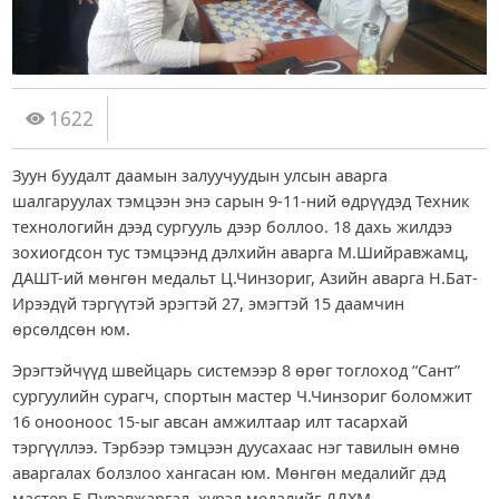
1622
Зуун буудалт даамын залуучуудын улсын аварга
шалгаруулах тэмцээн энэ сарын 9-11-ний өдрүүдэд Техник
технологийн дээд сургууль дээр боллоо. 18 дахь жилдээ
зохиогдсон тус тэмцээнд дэлхийн аварга М.Шийравжамц,
ДАШТ-ий мөнгөн медальт Ц.Чинзориг, Азийн аварга Н.Бат-
Ирээдүй тэргүүтэй эрэгтэй 27, эмэгтэй 15 даамчин
өрсөлдсөн юм.
Эрэгтэйчүүд швейцарь системээр 8 өрөг тоглоход “Сант”
сургуулийн сурагч, спортын мастер Ч.Чинзориг боломжит
16 онооноос 15-ыг авсан амжилтаар илт тасархай
тэргүүллээ. Тэрбээр тэмцээн дуусахаас нэг тавилын өмнө
аваргалах болзлоо хангасан юм. Мөнгөн медалийг дэд
мастер Б.Пүрэвжаргал, хүрэл медалийг ДДХМ