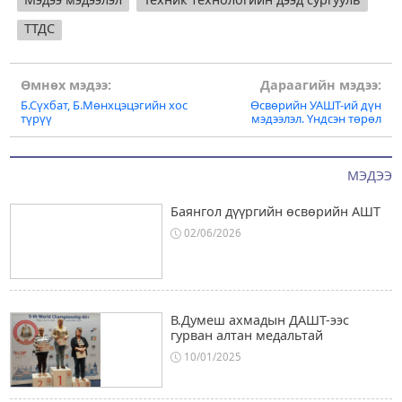
ТТДС
Post
Өмнөх мэдээ:
Дараагийн мэдээ:
Б.Сүхбат, Б.Мөнхцэцэгийн хос
Өсвөрийн УАШТ-ий дүн
navigation
түрүү
мэдээлэл. Үндсэн төрөл
МЭДЭЭ
Баянгол дүүргийн өсвөрийн АШТ
02/06/2026
В.Думеш ахмадын ДАШТ-ээс
гурван алтан медальтай
10/01/2025