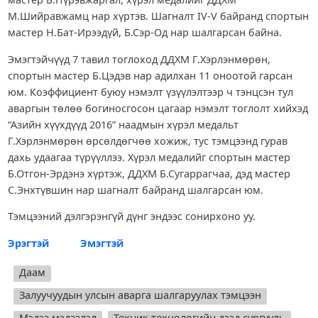
М.Шийравжамц нар хүртэв. Шагналт IV-V байранд спортын
мастер Н.Бат-Ирээдүй, Б.Сэр-Од нар шалгарсан байна.
Эмэгтэйчүүд 7 тавил тоглоход ДДХМ Г.Хэрлэнмөрөн,
спортын мастер Б.Цэдэв нар адилхан 11 оноотой гарсан
юм. Коэффициент буюу нэмэлт үзүүлэлтээр ч тэнцсэн тул
аваргын төлөө богиносгосон цагаар нэмэлт тоглолт хийхэд
“Азийн хүүхдүүд 2016” наадмын хүрэл медальт
Г.Хэрлэнмөрөн өрсөлдөгчөө хожиж, тус тэмцээнд гурав
дахь удаагаа түрүүллээ. Хүрэл медалийг спортын мастер
Б.Отгон-Эрдэнэ хүртэж, ДДХМ Б.Сугаррагчаа, дэд мастер
С.Энхтүвшин нар шагналт байранд шалгарсан юм.
Тэмцээний дэлгэрэнгүй дүнг эндээс сонирхоно уу.
Эрэгтэй
Эмэгтэй
Даам
Залуучуудын улсын аварга шалгаруулах тэмцээн
Мэдээ мэдээлэл
Техник технологийн дээд сургууль