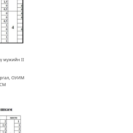
ү мужийн II
аргал, ОУИМ
 СМ