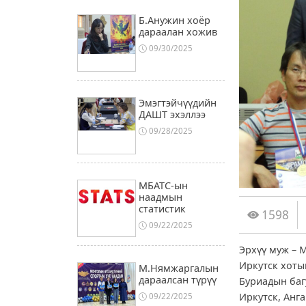
Б.Анужин хоёр
дараалан хожив
09/30/2025
Эмэгтэйчүүдийн
ДАШТ эхэллээ
09/28/2025
МБАТС-ын
наадмын
статистик
1598
09/22/2025
Эрхүү муж – 
Иркутск хоты
М.Нямжаргалын
дараалсан түрүү
Буриадын баг
Иркутск, Анга
09/22/2025