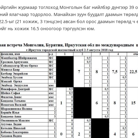
ойргийн журмаар тоглоход Монголын баг нийлбэр дүнгээр 39 
ний ялагчаар тодорлоо. Манайхан зуун буудалт даамын төрө
2.5-ыг (21 хожиж, 3 тэнцсэн) авсан бол орос даамын төрөлд ч
дийг нь хожиж 16.5 оноогоор тэргүүлсэн юм.