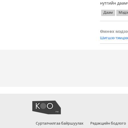
нутгийн даам
Даам
Мэдэ
Post
Өмнөх мэдээ
Шигшээ тэмцээн
naviga
Сурталчилгаа байршуулах
Редакцийн бодлого