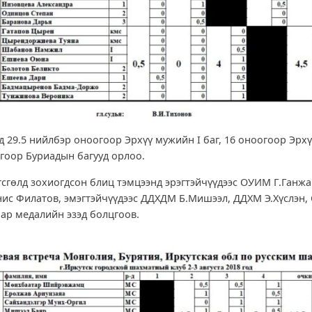
д 29.5 нийлбэр оноогоор Эрхүү мужийн I баг, 16 оноогоор Эрхү
огоор Буриадын багууд орлоо.
гсгөлд зохиогдсон блиц тэмцээнд эрэгтэйчүүдээс ОУИМ Г.Ганж
нис Филатов, эмэгтэйчүүдээс ДДХДМ Б.Мишээл, ДДХМ Э.Хүслэн,
нар медалийн эзэд болцгоов.