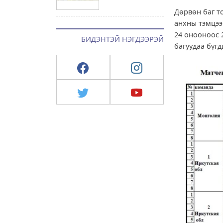
Дөрвөн баг т
анхны тэмцээ
24 онооноос 2
БИДЭНТЭЙ НЭГДЭЭРЭЙ
багуудаа бүг