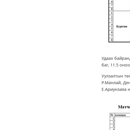
Удаах байран
баг, 11.5 оно
Уулзалтын тө
Р.Манлай, Де
Е.Ариунзаяа 