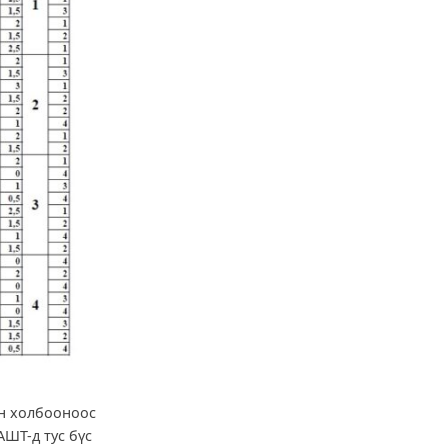
н холбооноос
АШТ-д тус бүс