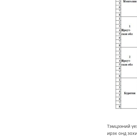
Тэмцээний үе
ирэх онд зох