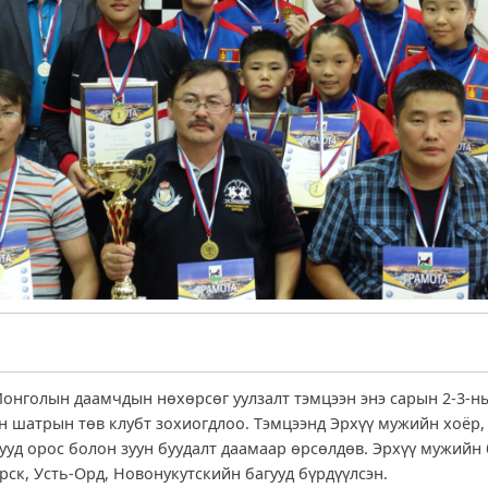
Монголын даамчдын нөхөрсөг уулзалт тэмцээн энэ сарын 2-3-н
н шатрын төв клубт зохиогдлоо. Тэмцээнд Эрхүү мужийн хоёр,
ууд орос болон зуун буудалт даамаар өрсөлдөв. Эрхүү мужийн 
рск, Усть-Орд, Новонукутскийн багууд бүрдүүлсэн.