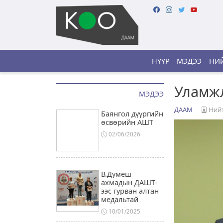
НҮҮР
МЭДЭЭ
НИЙ
Уламжл
МЭДЭЭ
ДААМ
Нийт
Баянгол дүүргийн
өсвөрийн АШТ
02/06/2026
В.Думеш
ахмадын ДАШТ-
ээс гурван алтан
медальтай
10/01/2025