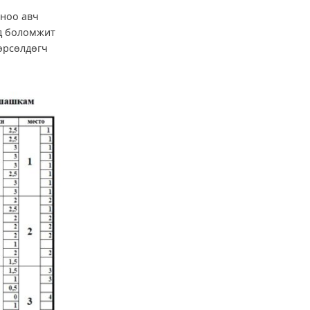
оноо авч
лд боломжит
 өрсөлдөгч