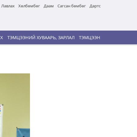
Лавлах
Хөлбөмбөг
Даам
Сагсан бөмбөг
Дартс
ИХ
ТЭМЦЭЭНИЙ ХУВААРЬ, ЗАРЛАЛ
ТЭМЦЭЭН