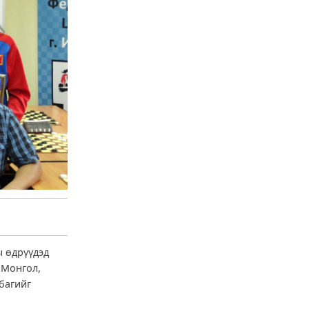
ы өдрүүдэд
 Монгол,
багийг