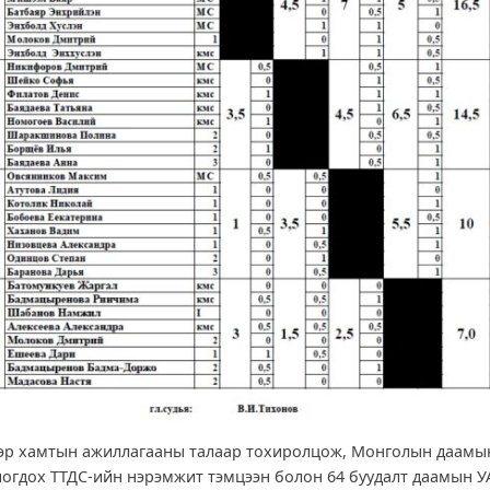
эр хамтын ажиллагааны талаар тохиролцож, Монголын даамы
иогдох ТТДС-ийн нэрэмжит тэмцээн болон 64 буудалт даамын У