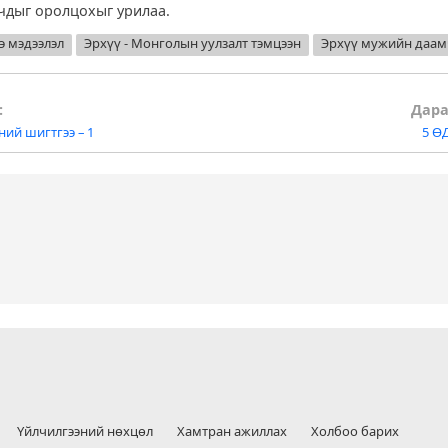
чдыг оролцохыг урилаа.
э мэдээлэл
Эрхүү - Монголын уулзалт тэмцээн
Эрхүү мужийн даа
:
Дара
ий шигтгээ – 1
5 Ө
tion
Үйлчилгээний нөхцөл
Хамтран ажиллах
Холбоо барих