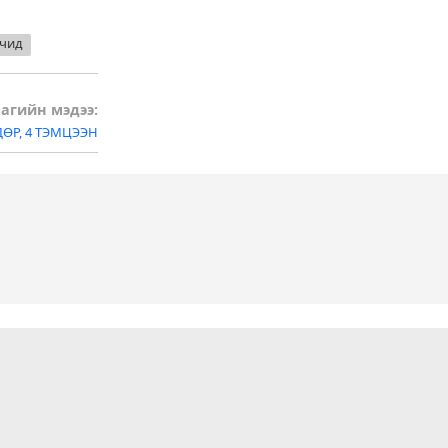
мчид
агийн мэдээ:
ДӨР, 4 ТЭМЦЭЭН