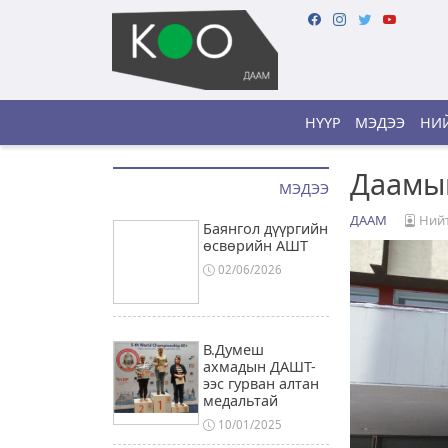
НҮҮР
МЭДЭЭ
НИЙ
Даамы
МЭДЭЭ
ДААМ
Нийт
Баянгол дүүргийн
өсвөрийн АШТ
02/06/2026
В.Думеш
ахмадын ДАШТ-
ээс гурван алтан
медальтай
10/01/2025