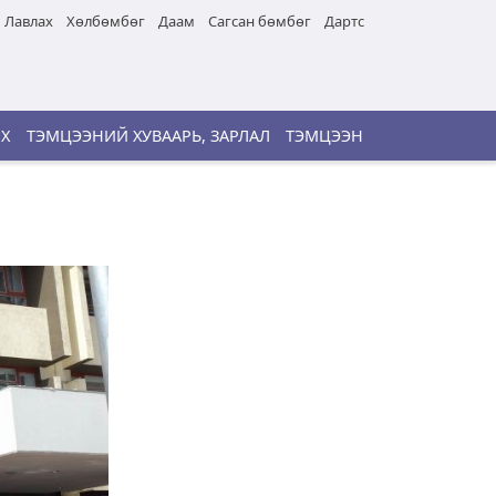
Лавлах
Хөлбөмбөг
Даам
Сагсан бөмбөг
Дартс
ИХ
ТЭМЦЭЭНИЙ ХУВААРЬ, ЗАРЛАЛ
ТЭМЦЭЭН