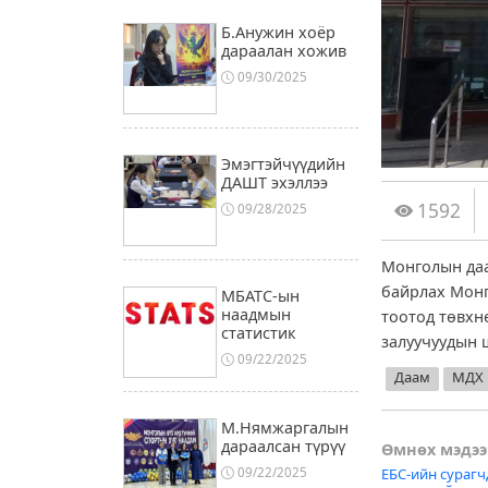
Б.Анужин хоёр
дараалан хожив
09/30/2025
Эмэгтэйчүүдийн
ДАШТ эхэллээ
1592
09/28/2025
Монголын даа
байрлах Монг
МБАТС-ын
наадмын
тоотод төвхн
статистик
залуучуудын 
09/22/2025
Даам
МДХ
М.Нямжаргалын
дараалсан түрүү
Post
Өмнөх мэдээ
ЕБС-ийн сурагч
09/22/2025