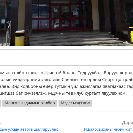
мын холбоо шинэ оффистой болов. Тодруулбал, Баруун дөрвө
олын үйлдвэрчний эвлэлийн Соёлын төв ордны Спорт цогцол
өлөө. Энд холбооны өдөр тутмын үйл ажиллагаа явагдахаас гад
шигшээ баг хичээллэж, МДХ-ны төв клуб сургалт явуулах юм.
Монголын даамын холбоо
Мэдээ мэдээлэл
:
Дара
дын улсын аварга шалгаруулах
Н.Баярсайханы нэрэмжит 