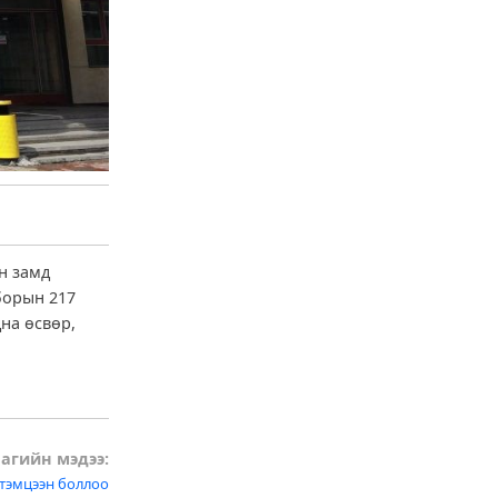
н замд
борын 217
на өсвөр,
агийн мэдээ:
тэмцээн боллоо