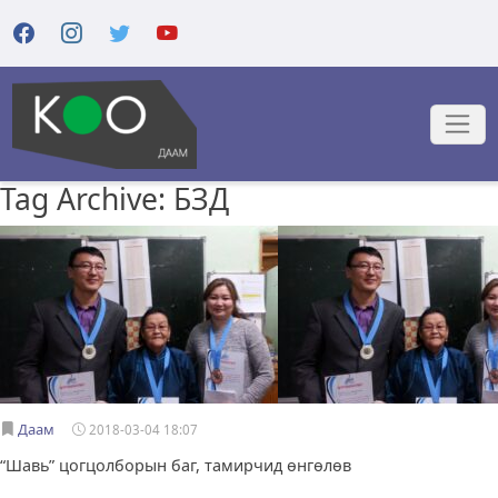
Tag Archive: БЗД
Даам
2018-03-04 18:07
“Шавь” цогцолборын баг, тамирчид өнгөлөв