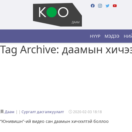
НҮҮР
МЭДЭЭ
НИЙ
Tag Archive: даамын хичэ
Даам
|
Сургалт дасгалжуулалт
2020-02-03 18:18
“Юнивишн”-ий видео сан даамын хичээлтэй боллоо