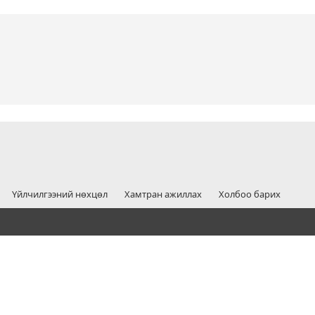
Үйлчилгээний нөхцөл
Хамтран ажиллах
Холбоо барих