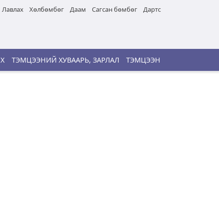
Лавлах
Хөлбөмбөг
Даам
Сагсан бөмбөг
Дартс
ИХ
ТЭМЦЭЭНИЙ ХУВААРЬ, ЗАРЛАЛ
ТЭМЦЭЭН