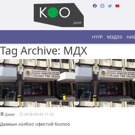
НҮҮР
МЭДЭЭ
НИЙ
Tag Archive: МДХ
Даам
2018-09-05 11:19
Даамын холбоо офистой боллоо