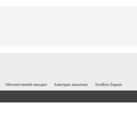
Үйлчилгээний нөхцөл
Хамтран ажиллах
Холбоо барих