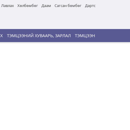
Лавлах
Хөлбөмбөг
Даам
Сагсан бөмбөг
Дартс
ИХ
ТЭМЦЭЭНИЙ ХУВААРЬ, ЗАРЛАЛ
ТЭМЦЭЭН