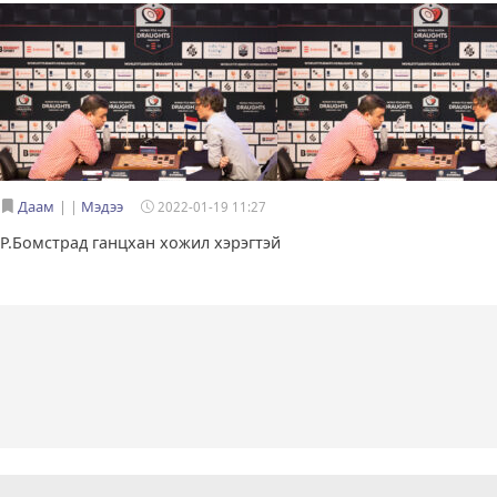
Даам
|
Мэдээ
2022-01-19 11:27
Р.Бомстрад ганцхан хожил хэрэгтэй