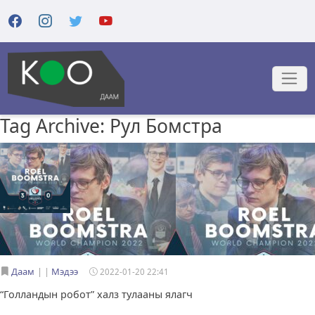
Tag Archive: Рул Бомстра
Даам
|
Мэдээ
2022-01-20 22:41
“Голландын робот” халз тулааны ялагч