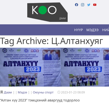
НҮҮР
МЭДЭЭ
НИЙ
Tag Archive: Ц.Алтанхуяг
Даам
|
Мэдээ
|
Оюуны спорт
2023-01-23 08:09
“Алтан хүү 2023” тэмцээний аваргууд тодорлоо