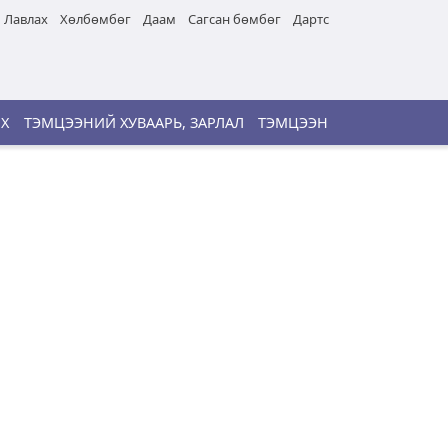
Лавлах
Хөлбөмбөг
Даам
Сагсан бөмбөг
Дартс
ИХ
ТЭМЦЭЭНИЙ ХУВААРЬ, ЗАРЛАЛ
ТЭМЦЭЭН