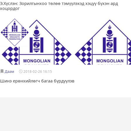
Э.Хүслэн: Зорилгынхоо төлөө тэмүүлэхэд хэцүү бүхэн ард
хоцордог
Даам
2018-02-26 16:15
Шинэ ерөнхийлөгч багаа бүрдүүлэв