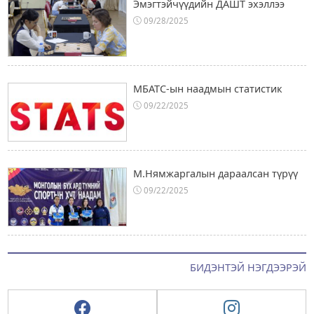
Эмэгтэйчүүдийн ДАШТ эхэллээ
09/28/2025
МБАТС-ын наадмын статистик
09/22/2025
М.Нямжаргалын дараалсан түрүү
09/22/2025
БИДЭНТЭЙ НЭГДЭЭРЭЙ