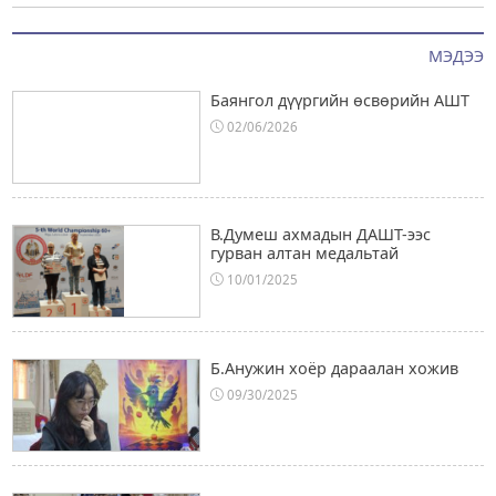
МЭДЭЭ
Баянгол дүүргийн өсвөрийн АШТ
02/06/2026
В.Думеш ахмадын ДАШТ-ээс
гурван алтан медальтай
10/01/2025
Б.Анужин хоёр дараалан хожив
09/30/2025