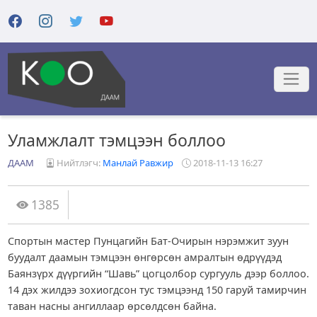
Уламжлалт тэмцээн боллоо
ДААМ
Нийтлэгч:
Манлай Равжир
2018-11-13 16:27
1385
Спортын мастер Пунцагийн Бат-Очирын нэрэмжит зуун
буудалт даамын тэмцээн өнгөрсөн амралтын өдрүүдэд
Баянзүрх дүүргийн “Шавь” цогцолбор сургууль дээр боллоо.
14 дэх жилдээ зохиогдсон тус тэмцээнд 150 гаруй тамирчин
таван насны ангиллаар өрсөлдсөн байна.