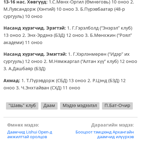
13-16 нас. Хөвгүүд:
1.С.Мөнх-Оргил (Өмнөговь) 10 оноо 2.
М.Лувсандорж (Хэнтий) 10 оноо 3. Б.Пүрэвбаатар (48-р
сургууль) 10 оноо
Насанд хүрэгчид. Эрэгтэй:
1. Г.Гэрэлболд (“Энэрэл” клуб)
13 оноо 2. Энх-Эрдэнэ (БЗД) 12 оноо 3. Б.Мөнхжин (“Роял”
академи) 11 оноо
Насанд хүрэгчид. Эмэгтэй:
1. Г.Хэрлэнмөрөн (“Идэр” их
сургууль) 12 оноо 2. М.Нямжаргал (“Алтан хүү” клуб) 12 оноо
3. А.Дашбаяр (БЗД)
Ахмад:
1. Т.Пүрэвдорж (СБД) 13 оноо 2. Р.Цэнд (БЗД) 12
оноо 3. Ч.Энхтайван (СХД) 11 оноо
"Шавь" клуб
Даам
Мэдээ мэдээлэл
П.Бат-Очир
Post
Өмнөх мэдээ:
Дараагийн мэдээ:
Даамчид Lishui Open-д
Бооцоот тэмцээнд Архангайн
navigation
амжилттай оролцов
даамчид илүүрхэв