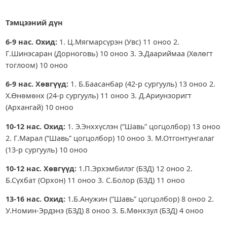
Тэмцээний дүн
6-9 нас. Охид:
1. Ц.Мягмарсүрэн (Увс) 11 оноо 2.
Г.Шинэсаран (Дорноговь) 10 оноо 3. Э.Даариймаа (Хөлөгт
тоглоом) 10 оноо
6-9 нас. Хөвгүүд:
1. Б.Баасанбар (42-р сургууль) 13 оноо 2.
Х.Өнөмөнх (24-р сургууль) 11 оноо 3. Д.Ариунзоригт
(Архангай) 10 оноо
10-12 нас. Охид:
1. Э.Энххүслэн (“Шавь” цогцолбор) 13 оноо
2. Г.Марал (“Шавь” цогцолбор) 10 оноо 3. М.Отгонтунгалаг
(13-р сургууль) 10 оноо
10-12 нас. Хөвгүүд:
1.П.Эрхэмбилэг (БЗД) 12 оноо 2.
Б.Сүхбат (Орхон) 11 оноо 3. С.Болор (БЗД) 11 оноо
13-16 нас. Охид:
1.Б.Анужин (“Шавь” цогцолбор) 8 оноо 2.
У.Номин-Эрдэнэ (БЗД) 8 оноо 3. Б.Мөнхзул (БЗД) 4 оноо