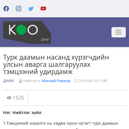
Турк даамын насанд хүрэгчдийн
улсын аварга шалгаруулах
тэмцээний удирдамж
ДААМ
Нийтлэгч:
Манлай Равжир
2019-04-10 11:48
1526
Нэг. Нийтлэг зүйл
1.Тэмцээний зорилго нь хөдөө орон нутагт турк даамын