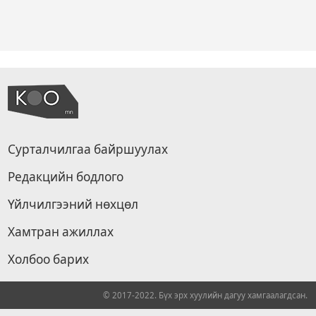
Сурталчилгаа байршуулах
Редакцийн бодлого
Үйлчилгээний нөхцөл
Хамтран ажиллах
Холбоо барих
© 2017-2022. Бүх эрх хуулийн дагуу хамгаалагдсан.