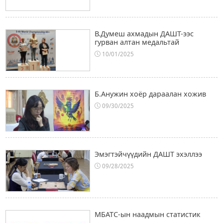
В.Думеш ахмадын ДАШТ-ээс
гурван алтан медальтай
10/01/2025
Б.Анужин хоёр дараалан хожив
09/30/2025
Эмэгтэйчүүдийн ДАШТ эхэллээ
09/28/2025
МБАТС-ын наадмын статистик