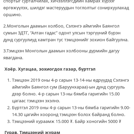
спортыг сурталчилах, хичээллэгсдийн хамрах хүрээг
өргөжүүлэх, шилдэг мастеруудын тоглолтыг сонирхуулахад
оршино.
2.Монголын даамын холбоо, Сэлэнгэ аймгийн Баянгол
сумын ЗДТГ, “Алтан гадас” одонт улсын тэргүүний бүрэн
дунд сургуулиуд хамтран тус тэмцээнийг зохион байгуулна.
3.Тэмцээн Монголын даамын холбооны дүрмийн дагуу
явагдана.
Хоёр. Хугацаа, зохиогдох газар, бүртгэл
Тэмцээн 2019 оны 4-р сарын 13-14-ны өдрүүдэд Сэлэнгэ
аймгийн Баянгол сум (Баруунхараа)-ын дунд сургууль
дээр болно. 4-р сарын 13-ны бямба гаригийн 15.00
цагаас тэмцээн эхэлнэ.
Бүртгэл 2019 оны 4-р сарын 13-ны бямба гаригийн 9.00-
14.30 цагийн хооронд тэмцээн болох байранд болно.
Тэмцээний хураамж 15.000 ₮. Байр хоногийн 5000 ₮
Гурав. Тэмцээний журам