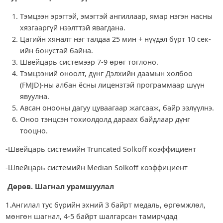
Тэмцээн эрэгтэй, эмэгтэй ангиллаар, ямар нэгэн насны
хязгааргүй нээлттэй явагдана.
Цагийн хяналт нэг талдаа 25 мин + нүүдэл бүрт 10 сек-
ийн бонустай байна.
Швейцарь системээр 7-9 өрөг тоглоно.
Тэмцээний оноолт, дүнг Дэлхийн даамын холбоо
(FMJD)-ны албан ёсны лицензтэй программаар шүүн
явуулна.
Авсан онооны дагуу цуваагаар жагсааж, байр эзлүүлнэ.
Оноо тэнцсэн тохиолдолд дараах байдлаар дүнг
тооцно.
-Швейцарь системийн Truncated Solkoff коэффициент
-Швейцарь системийн Median Solkoff коэффициент
Дөрөв. Шагнал урамшуулал
1.Ангилал тус бүрийн эхний 3 байрт медаль, өргөмжлөл,
мөнгөн шагнал, 4-5 байрт шалгарсан тамирчдад