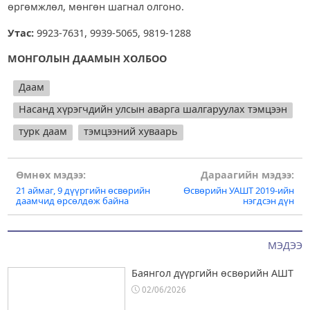
өргөмжлөл, мөнгөн шагнал олгоно.
Утас:
9923-7631, 9939-5065, 9819-1288
МОНГОЛЫН ДААМЫН ХОЛБОО
Даам
Насанд хүрэгчдийн улсын аварга шалгаруулах тэмцээн
турк даам
тэмцээний хуваарь
Post
Өмнөх мэдээ:
Дараагийн мэдээ:
21 аймаг, 9 дүүргийн өсвөрийн
Өсвөрийн УАШТ 2019-ийн
navigation
даамчид өрсөлдөж байна
нэгдсэн дүн
МЭДЭЭ
Баянгол дүүргийн өсвөрийн АШТ
02/06/2026