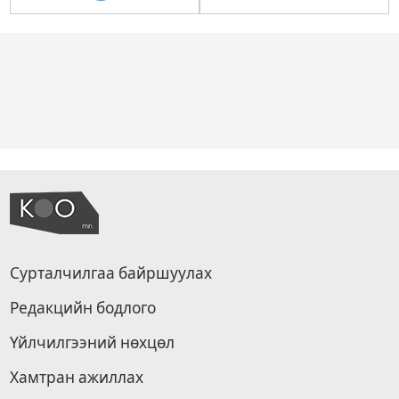
Сурталчилгаа байршуулах
Редакцийн бодлого
Үйлчилгээний нөхцөл
Хамтран ажиллах