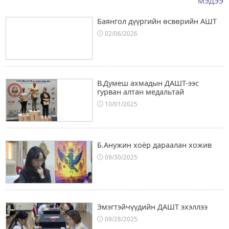
МЭДЭЭ
Баянгол дүүргийн өсвөрийн АШТ
02/06/2026
В.Думеш ахмадын ДАШТ-ээс
гурван алтан медальтай
10/01/2025
Б.Анужин хоёр дараалан хожив
09/30/2025
Эмэгтэйчүүдийн ДАШТ эхэллээ
09/28/2025