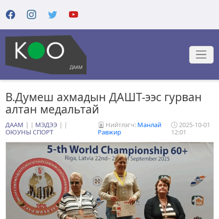
В.Думеш ахмадын ДАШТ-ээс гурван
алтан медальтай
ДААМ
|
МЭДЭЭ
|
Нийтлэгч:
Манлай
2025-10-01
ОЮУНЫ СПОРТ
Равжир
12:01