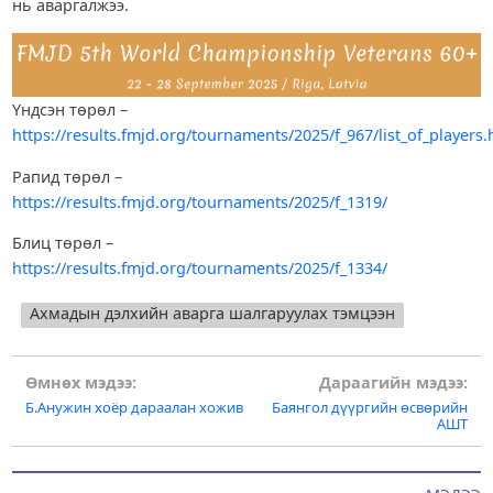
нь аваргалжээ.
Үндсэн төрөл –
https://results.fmjd.org/tournaments/2025/f_967/list_of_players.
Рапид төрөл –
https://results.fmjd.org/tournaments/2025/f_1319/
Блиц төрөл –
https://results.fmjd.org/tournaments/2025/f_1334/
Ахмадын дэлхийн аварга шалгаруулах тэмцээн
Post
Өмнөх мэдээ:
Дараагийн мэдээ:
Б.Анужин хоёр дараалан хожив
Баянгол дүүргийн өсвөрийн
navigation
АШТ