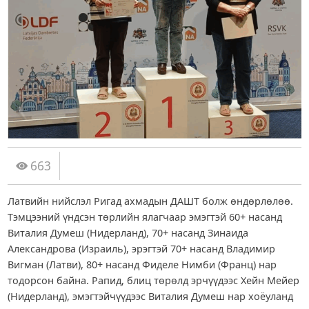
663
Латвийн нийслэл Ригад ахмадын ДАШТ болж өндөрлөлөө.
Тэмцээний үндсэн төрлийн ялагчаар эмэгтэй 60+ насанд
Виталия Думеш (Нидерланд), 70+ насанд Зинаида
Александрова (Израиль), эрэгтэй 70+ насанд Владимир
Вигман (Латви), 80+ насанд Фиделе Нимби (Франц) нар
тодорсон байна. Рапид, блиц төрөлд эрчүүдээс Хейн Мейер
(Нидерланд), эмэгтэйчүүдээс Виталия Думеш нар хоёуланд