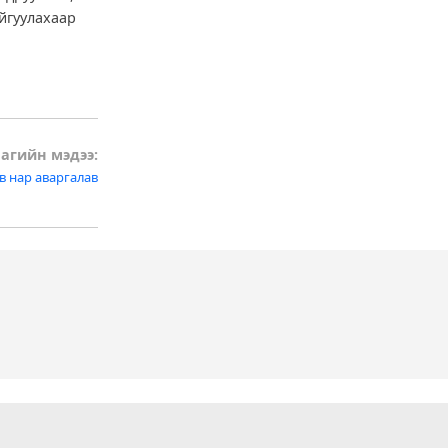
йгуулахаар
агийн мэдээ:
в нар аваргалав