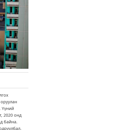
лгох
 оруулан
. Үүний
, 2020 онд
д байна.
одруулбал,