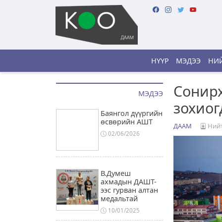
НҮҮР
МЭДЭЭ
НИЙ
Сонирх
МЭДЭЭ
зохиог
Баянгол дүүргийн
өсвөрийн АШТ
ДААМ
Нийт
02/06/2026
В.Думеш
ахмадын ДАШТ-
ээс гурван алтан
медальтай
10/01/2025