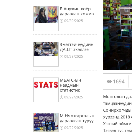
Б.Анужин хоёр
дараалан хожив
09/30/2025
Эмэгтэйчүүдийн
ДАШТ эхэллээ
09/28/2025
МБАТС-ын
1694
наадмын
статистик
Монголын даа
09/22/2025
тэмцээнүүдий
Сонирхогчдын
М.Нямжаргалын
хүрээнд 2018 
дараалсан түрүү
Хэнтий аймги
09/22/2025
Тэгвэл тус тэ