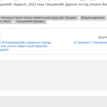
цээнийг Эрдэнэт, 2022 оны тэмцээнийг Дархан хотод зохион ба
 сонирхогчдын улсын аварга шалгаруулах тэмцээн
Мэдээ мэдээлэл
ын УАШТ
тэмцээний хуваарь
:
Дара
р Ж.Нямдоржийн нэрэмжит ахмад
Б.Ганзориг, Г.Пагамжа
tion
 оны улсын аварга шалгаруулах
рдамж