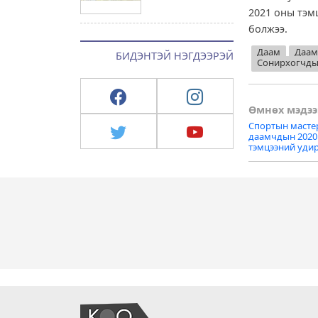
2021 оны тэм
болжээ.
Даам
Даам
БИДЭНТЭЙ НЭГДЭЭРЭЙ
Сонирхогчд
Post
Өмнөх мэдээ
Спортын масте
naviga
даамчдын 2020
тэмцээний уди