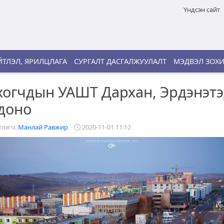
Үндсэн сайт
ТЛЭЛ, ЯРИЛЦЛАГА
СУРГАЛТ ДАСГАЛЖУУЛАЛТ
МЭДВЭЛ ЗОХ
огчдын УАШТ Дархан, Эрдэнэт
доно
лэгч:
Манлай Равжир
2020-11-01 11:12