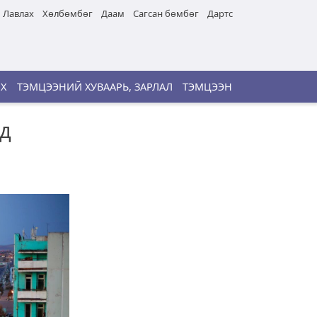
Лавлах
Хөлбөмбөг
Даам
Сагсан бөмбөг
Дартс
ИХ
ТЭМЦЭЭНИЙ ХУВААРЬ, ЗАРЛАЛ
ТЭМЦЭЭН
эд