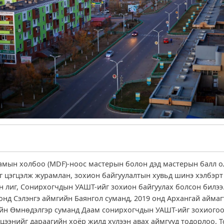
мын холбоо (MDF)-ноос мастерын болон дэд мастерын балл о
г цэгцэлж журамлан, зохион байгуулалтын хувьд шинэ хэлбэрт
 лиг, Сонирхогчдын УАШТ-ийг зохион байгуулах болсон билээ
онд Сэлэнгэ аймгийн Баянгол суманд, 2019 онд Архангай аймагт
йн Өмнөдэлгэр суманд Даам сонирхогчдын УАШТ-ийг зохиогоо
мцээнийг дараагийн хоёр жилд хүлээн авах аймгууд тодорлоо. Т