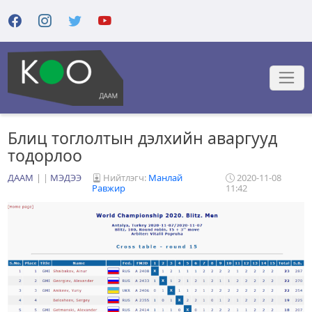
Блиц тоглолтын дэлхийн аваргууд
тодорлоо
ДААМ
|
МЭДЭЭ
Нийтлэгч:
Манлай
2020-11-08
Равжир
11:42