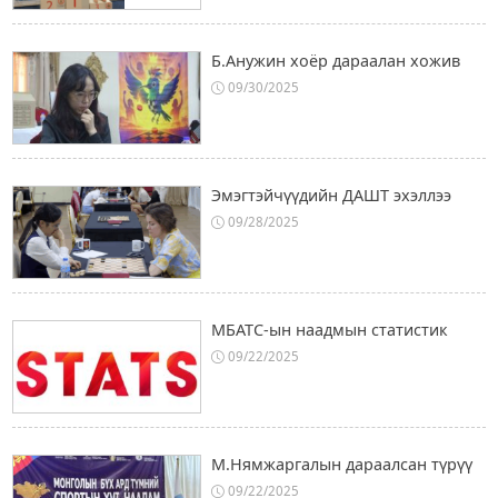
Б.Анужин хоёр дараалан хожив
09/30/2025
Эмэгтэйчүүдийн ДАШТ эхэллээ
09/28/2025
МБАТС-ын наадмын статистик
09/22/2025
М.Нямжаргалын дараалсан түрүү
09/22/2025