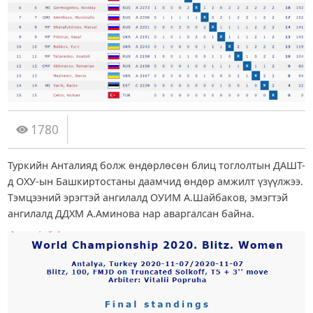
1780
Туркийн Анталияд болж өндөрлөсөн блиц тоглолтын ДАШТ-
д ОХУ-ын Башкиртостаны даамчид өндөр амжилт үзүүлжээ.
Тэмцээний эрэгтэй ангилалд ОУИМ А.Шайбаков, эмэгтэй
ангилалд ДДХМ А.Аминова нар аваргалсан байна.