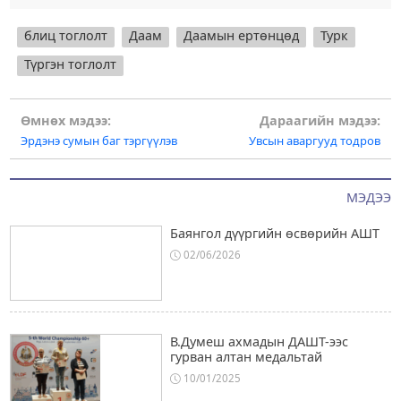
блиц тоглолт
Даам
Даамын ертөнцөд
Турк
Түргэн тоглолт
Post
Өмнөх мэдээ:
Дараагийн мэдээ:
Эрдэнэ сумын баг тэргүүлэв
Увсын аваргууд тодров
navigation
МЭДЭЭ
Баянгол дүүргийн өсвөрийн АШТ
02/06/2026
В.Думеш ахмадын ДАШТ-ээс
гурван алтан медальтай
10/01/2025