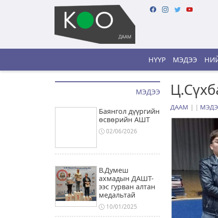
НҮҮР
МЭДЭЭ
НИЙ
Ц.Сүхб
МЭДЭЭ
ДААМ
|
МЭДЭ
Баянгол дүүргийн
өсвөрийн АШТ
02/06/2026
В.Думеш
ахмадын ДАШТ-
ээс гурван алтан
медальтай
10/01/2025