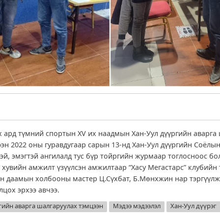
 ард түмний спортын ХV их наадмын Хан-Уул дүүргийн аварга
эн 2022 оны гуравдугаар сарын 13-нд Хан-Уул дүүргийн Соёлы
тэй, эмэгтэй ангилалд тус бүр тойргийн журмаар тоглосноос б
 хувийн амжилт үзүүлсэн амжилтаар “Хасу Мегастарс” клубийн
н даамын холбооны мастер Ц.Сүхбат, Б.Мөнхжин нар тэргүүл
лцох эрхээ авчээ.
гийн аварга шалгаруулах тэмцээн
Мэдээ мэдээлэл
Хан-Уул дүүрэг