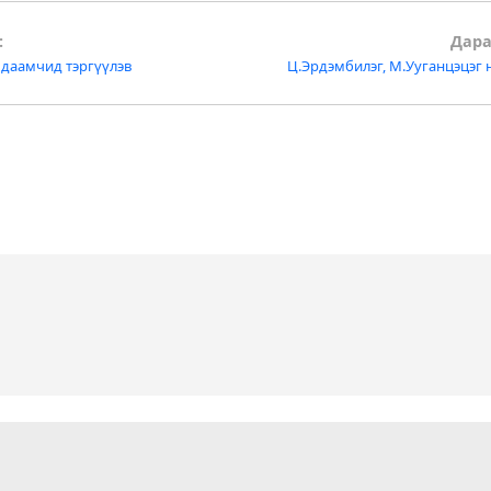
:
Дара
 даамчид тэргүүлэв
Ц.Эрдэмбилэг, М.Ууганцэцэг
tion