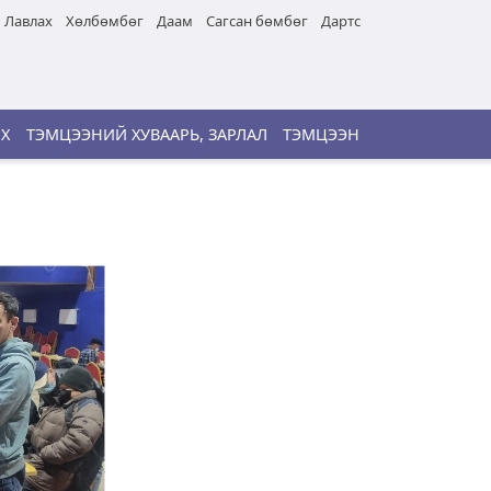
Лавлах
Хөлбөмбөг
Даам
Сагсан бөмбөг
Дартс
ИХ
ТЭМЦЭЭНИЙ ХУВААРЬ, ЗАРЛАЛ
ТЭМЦЭЭН