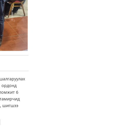
 шалгаруулах
н ордонд
оломжит 6
 тамирчид
ж, шигшээ