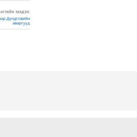
агийн мэдээ:
 нар Дундговийн
аваргууд