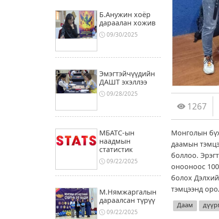
Б.Анужин хоёр
дараалан хожив
09/30/2025
Эмэгтэйчүүдийн
ДАШТ эхэллээ
09/28/2025
1267
Монголын бүх
МБАТС-ын
наадмын
даамын тэмцэ
статистик
боллоо. Эрэг
09/22/2025
онооноос 100
болох Дэлхий
тэмцээнд оро
М.Нямжаргалын
дараалсан түрүү
Даам
дүүр
09/22/2025