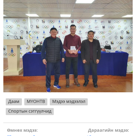
Даам
МҮОНТВ
Мэдээ мэдээлэл
Спортын сэтгүүлчид
Post
Өмнөх мэдээ:
Дараагийн мэдээ: