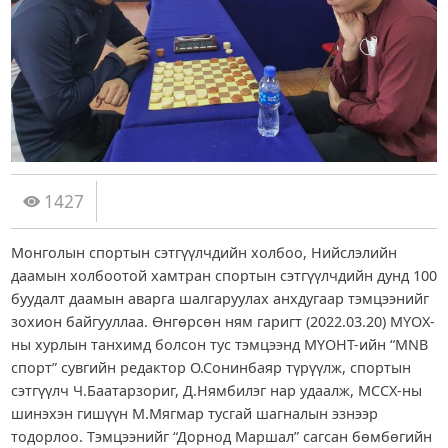
1427
Монголын спортын сэтгүүлчдийн холбоо, Нийслэлийн
даамын холбоотой хамтран спортын сэтгүүлчдийн дунд 100
буудалт даамын аварга шалгаруулах анхдугаар тэмцээнийг
зохион байгууллаа. Өнгөрсөн ням гаригт (2022.03.20) МҮОХ-
ны хурлын танхимд болсон тус тэмцээнд МҮОНТ-ийн “MNB
спорт” сувгийн редактор О.Сонинбаяр түрүүлж, спортын
сэтгүүлч Ч.Баатарзориг, Д.Нямбилэг нар удаалж, МССХ-ны
шинэхэн гишүүн М.Мягмар тусгай шагналын эзнээр
тодорлоо. Тэмцээнийг “Дорнод Маршал” сагсан бөмбөгийн