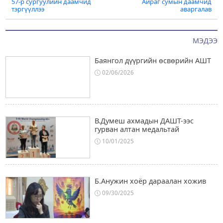
57-р сургуулийн даамчид
Айраг сумын даамчид
navigation
тэргүүллээ
аваргалав
МЭДЭЭ
Баянгол дүүргийн өсвөрийн АШТ
02/06/2026
В.Думеш ахмадын ДАШТ-ээс
гурван алтан медальтай
10/01/2025
Б.Анужин хоёр дараалан хожив
09/30/2025