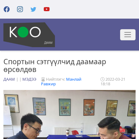
Спортын сэтгүүлчид даамаар
өрсөлдөв
ДААМ
|
МЭДЭЭ
Нийтлэгч:
Манлай
2022-03-21
Равжир
18:18