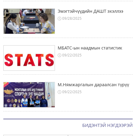
Эмэгтэйчүүдийн ДАШТ эхэллээ
09/28/2025
МБАТС-ын наадмын статистик
09/22/2025
М.Нямжаргалын дараалсан түрүү
09/22/2025
БИДЭНТЭЙ НЭГДЭЭРЭЙ