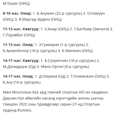
М.Түшиг (ОИЦ)
8-10
нас.
Охид
:
1. Б.Анужин (22-р сургууль) 2. О.Намуун
(ОИЦ) 3. Я.Маргад-Эрдэнэ (ОИЦ)
11-13
нас. Хөвгүүд
:
1. Х.Анар (ОИЦ) 2. Т.Батбаяр (Эмпати) 3.
Г.Пүрэвбат (ОИЦ)
11-13
нас. Охид
:
1. Э.Гуамарал (1-р сургууль) 2.
Б.Ариунболор (16-р сургууль) 3. Б.Минжин (ОИЦ)
14-17
нас
:
Хөвгүүд:
1. Б.Сүхренчин (18-р сургууль) 2.
М.Дагвадорж (Од) 3. Мөнх-Оргил (9-р сургууль)
14-17 нас. Охид:
1. Д.Оюумаа (Од) 2. Т.Номинжин (ОИЦ) 3.
Б.Ану (16-р сургууль)
Мөн Монголын бүх ард түмний спортын XVI их наадмын
Дархан-Уул аймгийн насанд хүрэгчдийн анхны шатны
тэмцээн 2022 оны гуравдугаар сарын 27-нд Спортын
ордонд боллоо.