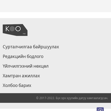
Сурталчилгаа байршуулах
Редакцийн бодлого
Үйлчилгээний нөхцөл
Хамтран ажиллах
Холбоо барих
© 2017-2022. Бүх эрх хуулийн дагуу хамгаалагдсан.