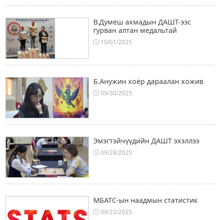
В.Думеш ахмадын ДАШТ-ээс
гурван алтан медальтай
10/01/2025
Б.Анужин хоёр дараалан хожив
09/30/2025
Эмэгтэйчүүдийн ДАШТ эхэллээ
09/28/2025
МБАТС-ын наадмын статистик
09/22/2025