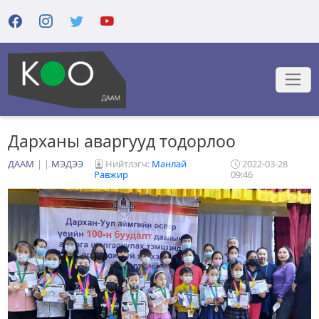
Дарханы аваргууд тодорлоо
ДААМ
|
МЭДЭЭ
Нийтлэгч:
Манлай
2022-03-28
Равжир
09:46