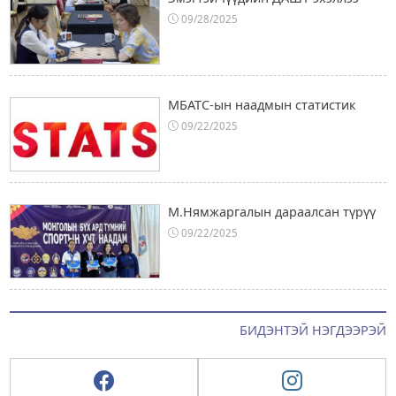
09/28/2025
МБАТС-ын наадмын статистик
09/22/2025
М.Нямжаргалын дараалсан түрүү
09/22/2025
БИДЭНТЭЙ НЭГДЭЭРЭЙ