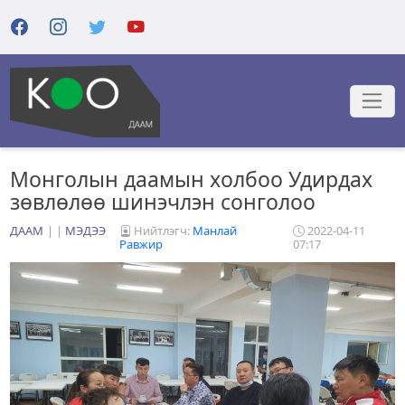
Монголын даамын холбоо Удирдах
зөвлөлөө шинэчлэн сонголоо
ДААМ
|
МЭДЭЭ
Нийтлэгч:
Манлай
2022-04-11
Равжир
07:17