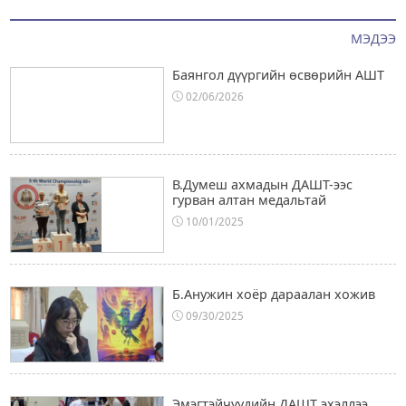
МЭДЭЭ
Баянгол дүүргийн өсвөрийн АШТ
02/06/2026
В.Думеш ахмадын ДАШТ-ээс
гурван алтан медальтай
10/01/2025
Б.Анужин хоёр дараалан хожив
09/30/2025
Эмэгтэйчүүдийн ДАШТ эхэллээ