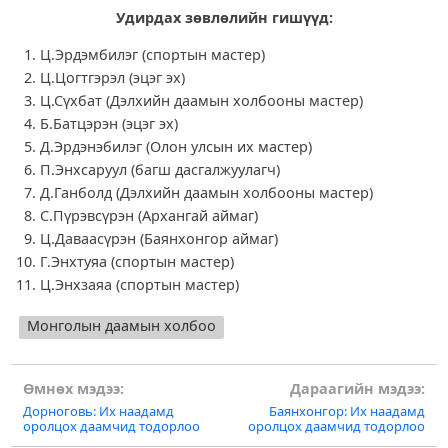
Удирдах зөвлөлийн гишүүд:
Ц.Эрдэмбилэг (спортын мастер)
Ц.Цогтгэрэл (эцэг эх)
Ц.Сүхбат (Дэлхийн даамын холбооны мастер)
Б.Батцэрэн (эцэг эх)
Д.Эрдэнэбилэг (Олон улсын их мастер)
П.Энхсаруул (багш дасгалжуулагч)
Д.Ганболд (Дэлхийн даамын холбооны мастер)
С.Пүрэвсүрэн (Архангай аймаг)
Ц.Даваасүрэн (Баянхонгор аймаг)
Г.Энхтуяа (спортын мастер)
Ц.Энхзаяа (спортын мастер)
Монголын даамын холбоо
Post
Өмнөх мэдээ:
Дараагийн мэдээ:
Дорноговь: Их наадамд
Баянхонгор: Их наадамд
navigation
оролцох даамчид тодорлоо
оролцох даамчид тодорлоо