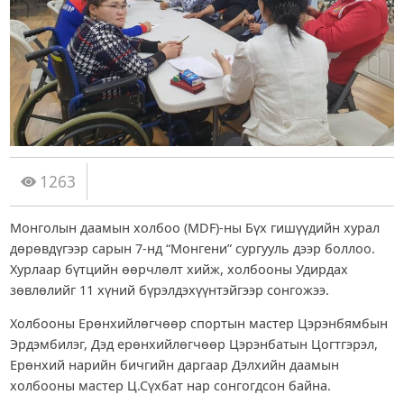
1263
Монголын даамын холбоо (MDF)-ны Бүх гишүүдийн хурал
дөрөвдүгээр сарын 7-нд “Монгени” сургууль дээр боллоо.
Хурлаар бүтцийн өөрчлөлт хийж, холбооны Удирдах
зөвлөлийг 11 хүний бүрэлдэхүүнтэйгээр сонгожээ.
Холбооны Ерөнхийлөгчөөр спортын мастер Цэрэнбямбын
Эрдэмбилэг, Дэд ерөнхийлөгчөөр Цэрэнбатын Цогтгэрэл,
Ерөнхий нарийн бичгийн даргаар Дэлхийн даамын
холбооны мастер Ц.Сүхбат нар сонгогдсон байна.