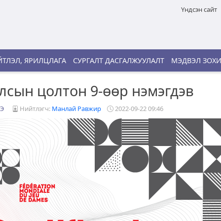
Үндсэн сайт
ТЛЭЛ, ЯРИЛЦЛАГА
СУРГАЛТ ДАСГАЛЖУУЛАЛТ
МЭДВЭЛ ЗОХ
лсын цолтон 9-өөр нэмэгдэв
Э
Нийтлэгч:
Манлай Равжир
2022-09-22 09:46