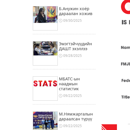
Б.Анужин хоёр
дараалан хожив
09/30/2025
Эмэгтэйчүүдийн
ДАШТ эхэллээ
09/28/2025
МБАТС-ын
наадмын
статистик
09/22/2025
М.Нямжаргалын
дараалсан түрүү
09/22/2025