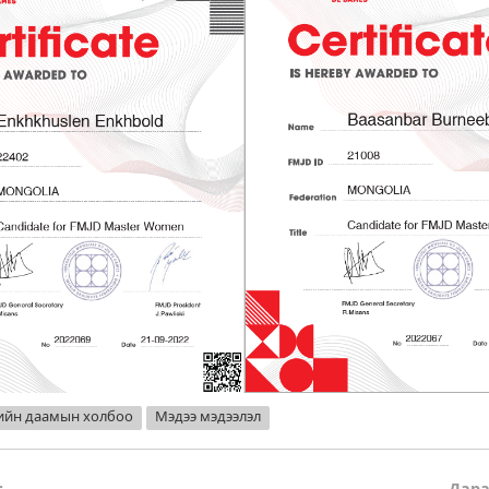
ийн даамын холбоо
Мэдээ мэдээлэл
:
Дара