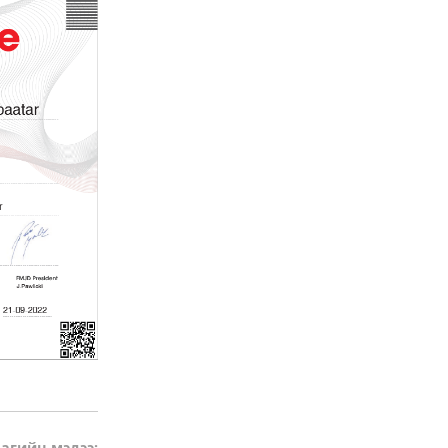
агийн мэдээ: