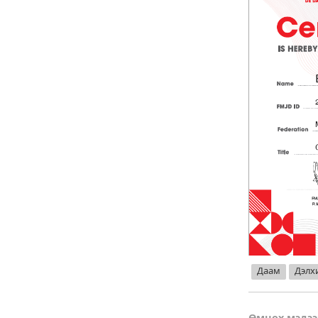
Даам
Дэлх
Өмнөх мэдээ