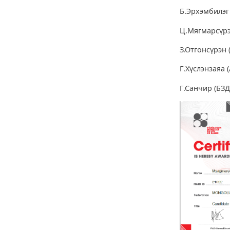
Б.Эрхэмбилэг
Ц.Мягмарсүрэ
З.Отгонсүрэн 
Г.Хүслэнзаяа (
Г.Санчир (БЗД