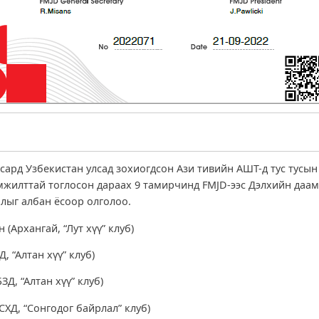
 сард Узбекистан улсад зохиогдсон Ази тивийн АШТ-д тус тусы
мжилттай тоглосон дараах 9 тамирчинд FMJD-ээс Дэлхийн да
олыг албан ёсоор олголоо.
 (Архангай, “Лут хүү” клуб)
, “Алтан хүү” клуб)
ЗД, “Алтан хүү” клуб)
СХД, “Сонгодог байрлал” клуб)