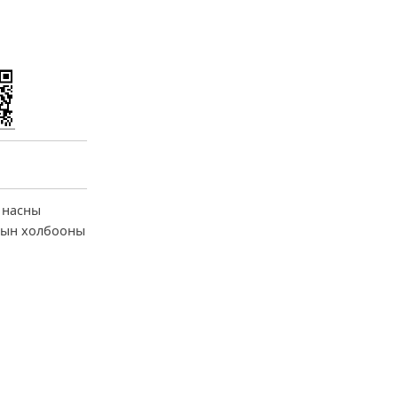
н насны
амын холбооны