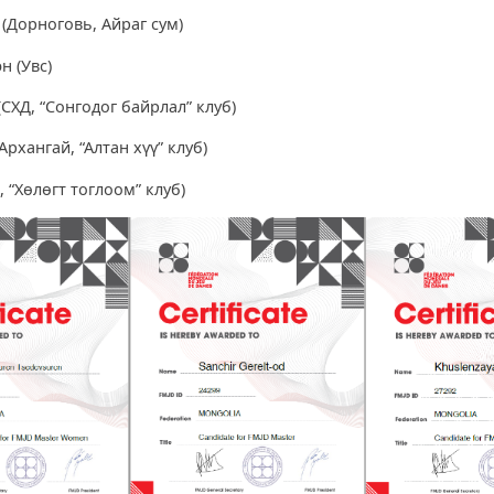
 (Дорноговь, Айраг сум)
н (Увс)
(СХД, “Сонгодог байрлал” клуб)
Архангай, “Алтан хүү” клуб)
, “Хөлөгт тоглоом” клуб)