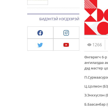
БИДЭНТЭЙ НЭГДЭЭРЭЙ
1266
Өнгөрөгч 6-р
ангилалдаа а
дэд мастер ц
П.Сурмаасүрэн
Ц.Цолмон (БЗД
Э.Энххүслэн (Б
Б.Баасанбар (