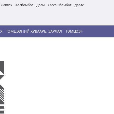
Лавлах
Хөлбөмбөг
Даам
Сагсан бөмбөг
Дартс
ИХ
ТЭМЦЭЭНИЙ ХУВААРЬ, ЗАРЛАЛ
ТЭМЦЭЭН