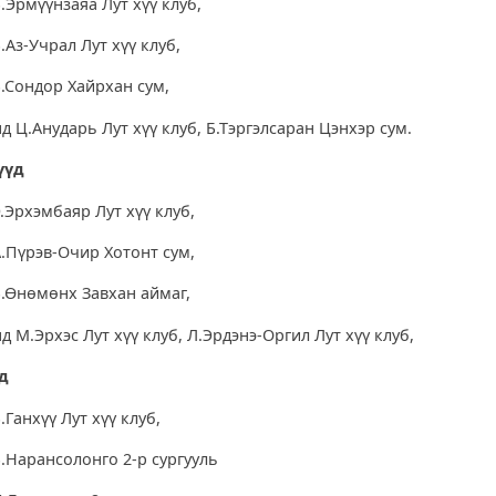
.Эрмүүнзаяа Лут хүү клуб,
.Аз-Учрал Лут хүү клуб,
Б.Сондор Хайрхан сум,
д Ц.Анударь Лут хүү клуб, Б.Тэргэлсаран Цэнхэр сум.
үүд
.Эрхэмбаяр Лут хүү клуб,
А.Пүрэв-Очир Хотонт сум,
Б.Өнөмөнх Завхан аймаг,
д М.Эрхэс Лут хүү клуб, Л.Эрдэнэ-Оргил Лут хүү клуб,
ид
.Ганхүү Лут хүү клуб,
Б.Нарансолонго 2-р сургууль