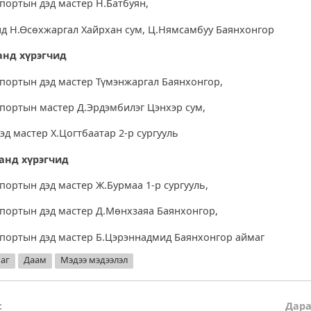
спортын дэд мастер Н.Батбуян,
нд Н.Өсөхжаргал Хайрхан сум, Ц.Нямсамбуу Баянхонгор
анд хүрэгчид
спортын дэд мастер Түмэнжаргал Баянхонгор,
спортын мастер Д.Эрдэмбилэг Цэнхэр сум,
эд мастер Х.Цогтбаатар 2-р сургууль
анд
хүрэгчид
портын дэд мастер Ж.Бурмаа 1-р сургууль,
спортын дэд мастер Д.Мөнхзаяа Баянхонгор,
спортын дэд мастер Б.Цэрэннадмид Баянхонгор аймаг
маг
Даам
Мэдээ мэдээлэл
:
Дара