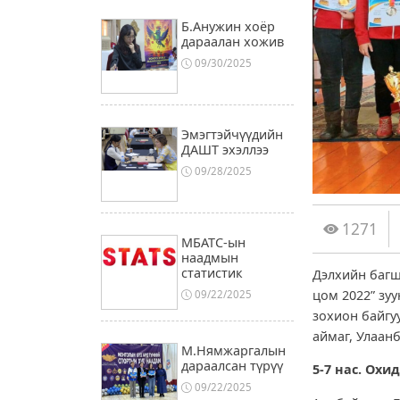
Б.Анужин хоёр
дараалан хожив
09/30/2025
Эмэгтэйчүүдийн
ДАШТ эхэллээ
09/28/2025
1271
МБАТС-ын
наадмын
статистик
Дэлхийн багш
цом 2022” зуу
09/22/2025
зохион байгу
аймаг, Улаан
М.Нямжаргалын
дараалсан түрүү
5-7 нас. Охи
09/22/2025