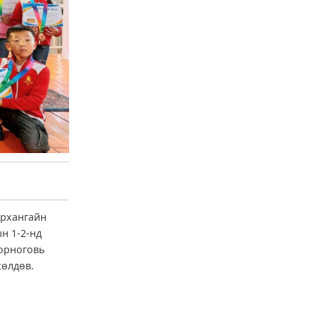
Архангайн
н 1-2-нд
Дорноговь
сөлдөв.