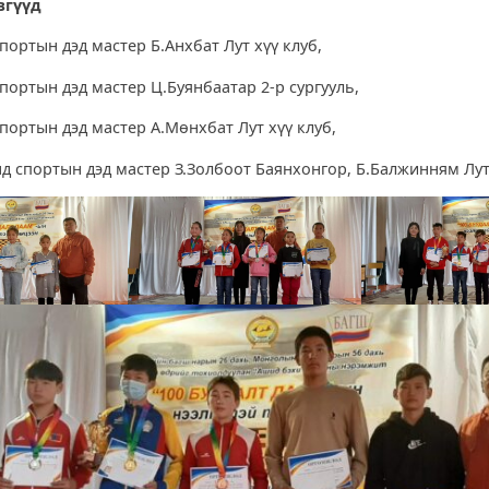
өвгүүд
портын дэд мастер Б.Анхбат Лут хүү клуб,
портын дэд мастер Ц.Буянбаатар 2-р сургууль,
спортын дэд мастер А.Мөнхбат Лут хүү клуб,
нд спортын дэд мастер З.Золбоот Баянхонгор, Б.Балжинням Лут 