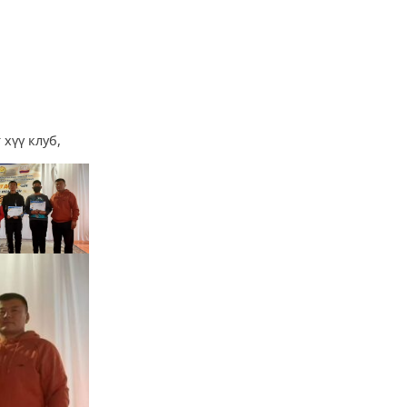
хүү клуб,