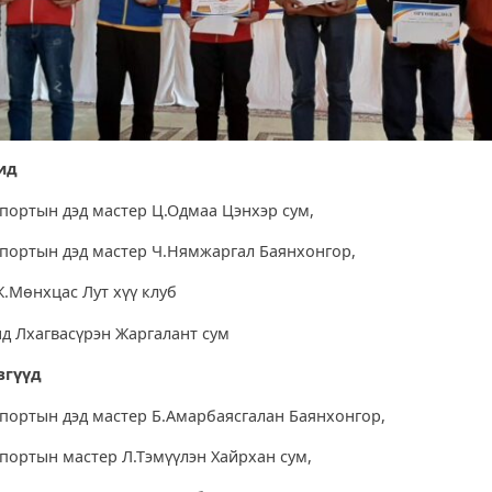
хид
спортын дэд мастер Ц.Одмаа Цэнхэр сум,
спортын дэд мастер Ч.Нямжаргал Баянхонгор,
Ж.Мөнхцас Лут хүү клуб
нд Лхагвасүрэн Жаргалант сум
вгүүд
спортын дэд мастер Б.Амарбаясгалан Баянхонгор,
спортын мастер Л.Тэмүүлэн Хайрхан сум,