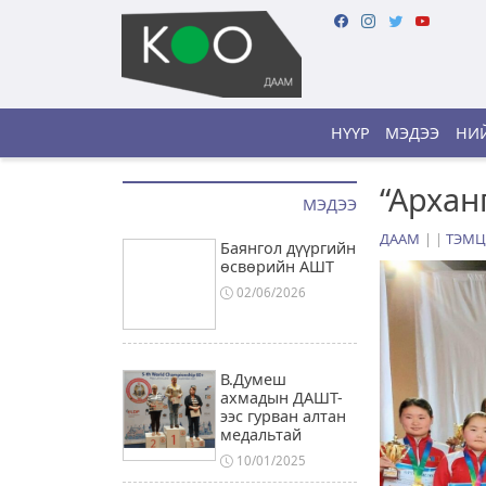
НҮҮР
МЭДЭЭ
НИЙ
“Архан
МЭДЭЭ
ДААМ
|
ТЭМЦ
Баянгол дүүргийн
өсвөрийн АШТ
02/06/2026
В.Думеш
ахмадын ДАШТ-
ээс гурван алтан
медальтай
10/01/2025