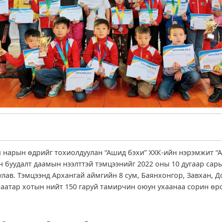
 нарын өдрийг тохиолдуулан “Ашид бэхи” ХХК-ийн нэрэмжит “
н буудалт даамын нээлттэй тэмцээнийг 2022 оны 10 дугаар сары
улав. Тэмцээнд Архангай аймгийн 8 сум, Баянхонгор, Завхан, 
баатар хотын нийт 150 гаруй тамирчин оюун ухаанаа сорин өр
д