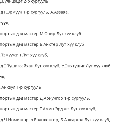
.Буянцэцэг 2-р сургууль
д Г.Эрмүүн 1-р сургууль, А.Аззаяа,
вгүүд
спортын дэд мастер М.Очир Лут хүү клуб
портын дэд мастер Б.Анхтөр Лут хүү клуб
.Тэмүүжин Лут хүү клуб,
д Э.Түшигсайхан Лут хүү клуб, У.Энхтүшиг Лут хүү клуб,
хид
.Анхзул 1-р сургууль
портын дэд мастер Д.Ариунгоо 1-р сургууль,
портын дэд мастер Т.Амин-Эрдэнэ Лут хүү клуб,
д Ч.Номингэрэл Баянхонгор, Б.Азжаргал Лут хүү клуб,