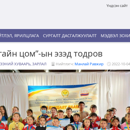
Үндсэн сайт
ТЛЭЛ, ЯРИЛЦЛАГА
СУРГАЛТ ДАСГАЛЖУУЛАЛТ
МЭДВЭЛ ЗОХ
гайн цом”-ын эзэд тодров
ЭЭНИЙ ХУВААРЬ, ЗАРЛАЛ
Нийтлэгч:
Манлай Равжир
2022-10-04