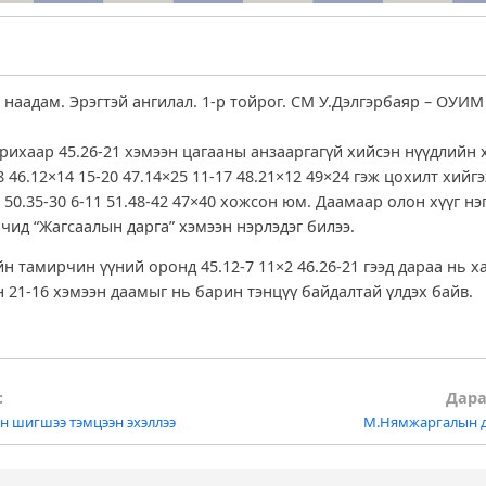
наадам. Эрэгтэй ангилал. 1-р тойрог. СМ У.Дэлгэрбаяр – ОУИМ
рихаар 45.26-21 хэмээн цагааны анзааргагүй хийсэн нүүдлийн 
 46.12×14 15-20 47.14×25 11-17 48.21×12 49×24 гэж цохилт хийг
7 50.35-30 6-11 51.48-42 47×40 хожсон юм. Даамаар олон хүүг н
чид “Жагсаалын дарга” хэмээн нэрлэдэг билээ.
н тамирчин үүний оронд 45.12-7 11×2 46.26-21 гээд дараа нь х
н 21-16 хэмээн даамыг нь барин тэнцүү байдалтай үлдэх байв.
:
Дара
н шигшээ тэмцээн эхэллээ
М.Нямжаргалын д
tion