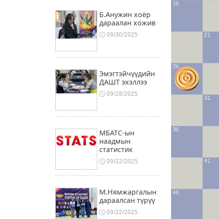
Б.Анужин хоёр
дараалан хожив
09/30/2025
Эмэгтэйчүүдийн
ДАШТ эхэллээ
09/28/2025
МБАТС-ын
наадмын
статистик
09/22/2025
М.Нямжаргалын
дараалсан түрүү
09/22/2025