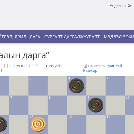
Үндсэн сайт
ТЛЭЛ, ЯРИЛЦЛАГА
СУРГАЛТ ДАСГАЛЖУУЛАЛТ
МЭДВЭЛ ЗОХ
алын дарга”
Э
|
ОЮУНЫ СПОРТ
|
СУРГАЛТ
Нийтлэгч:
Манлай
ЛТ
Равжир