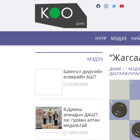
НҮҮР
МЭДЭЭ
НИЙ
“Жагса
МЭДЭЭ
ДААМ
|
МЭДЭ
Баянгол дүүргийн
ДАСГАЛЖУУЛА
өсвөрийн АШТ
02/06/2026
В.Думеш
ахмадын ДАШТ-
ээс гурван алтан
медальтай
10/01/2025