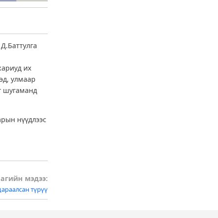
 Д.Баттулга
хариуд их
ээд, улмаар
эг шугаманд
арын нүүдлээс
агийн мэдээ:
араалсан түрүү