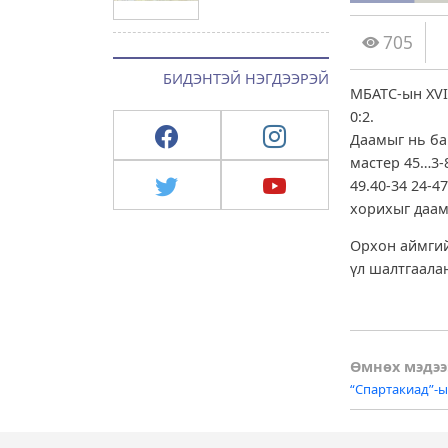
705
БИДЭНТЭЙ НЭГДЭЭРЭЙ
МБАТС-ын XVI 
0:2.
Даамыг нь ба
мастер 45…3-8
49.40-34 24-4
хорихыг даам
Орхон аймгий
үл шалтгаала
Post
Өмнөх мэдээ
“Спартакиад”-ы
naviga