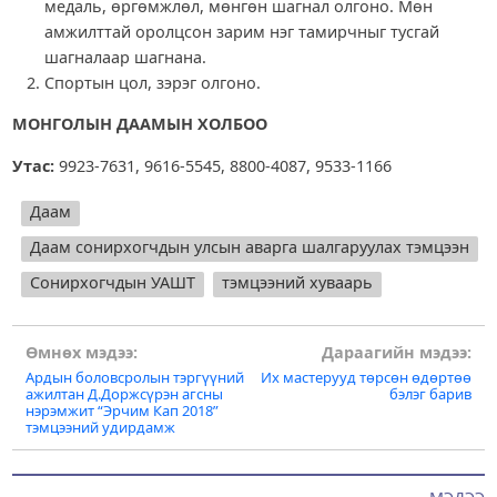
медаль, өргөмжлөл, мөнгөн шагнал олгоно. Мөн
амжилттай оролцсон зарим нэг тамирчныг тусгай
шагналаар шагнана.
Спортын цол, зэрэг олгоно.
МОНГОЛЫН ДААМЫН ХОЛБОО
Утас:
9923-7631, 9616-5545, 8800-4087, 9533-1166
Даам
Даам сонирхогчдын улсын аварга шалгаруулах тэмцээн
Сонирхогчдын УАШТ
тэмцээний хуваарь
Post
Өмнөх мэдээ:
Дараагийн мэдээ:
Ардын боловсролын тэргүүний
Их мастерууд төрсөн өдөртөө
navigation
ажилтан Д.Доржсүрэн агсны
бэлэг барив
нэрэмжит “Эрчим Кап 2018”
тэмцээний удирдамж