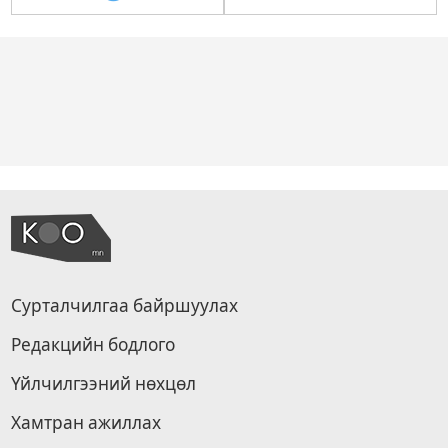
Сурталчилгаа байршуулах
Редакцийн бодлого
Үйлчилгээний нөхцөл
Хамтран ажиллах