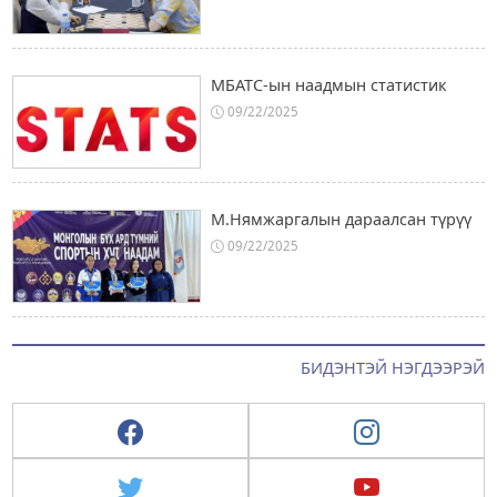
МБАТС-ын наадмын статистик
09/22/2025
М.Нямжаргалын дараалсан түрүү
09/22/2025
БИДЭНТЭЙ НЭГДЭЭРЭЙ