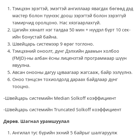
Тэмцээн эрэгтэй, эмэгтэй ангиллаар явагдах бөгөөд дэд
мастер болон түүнээс доош зэрэгтэй болон зэрэггүй
тамирчид оролцоно. Нас хязгаарлахгүй.
Цагийн хяналт нэг талдаа 50 мин + нүүдэл бүрт 10 сек-
ийн бонустай байна.
Швейцарь системээр 9 өрөг тоглоно.
Тэмцээний оноолт, дүнг Дэлхийн даамын холбоо
(FMJD)-ны албан ёсны лицензтэй программаар шүүн
явуулна.
Авсан онооны дагуу цуваагаар жагсааж, байр эзлүүлнэ.
Оноо тэнцсэн тохиолдолд дараах байдлаар дүнг
тооцно.
-Швейцарь системийн Median Solkoff коэффициент
-Швейцарь системийн Truncated Solkoff коэффициент
Дөрөв. Шагнал урамшуулал
Ангилал тус бүрийн эхний 5 байрыг шалгаруулж