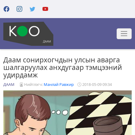
Даам сонирхогчдын улсын аварга
шалгаруулах анхдугаар тэмцээний
удирдамж
ДААМ
Нийтлэгч:
Манлай Равжир
2018-05-09 09:34