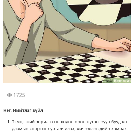
1725
Нэг. Нийтлэг зүйл
Тэмцээний зорилго нь хөдөө орон нутагт зуун буудалт
даамын спортыг сурталчилах, хичээллэгсдийн хамрах