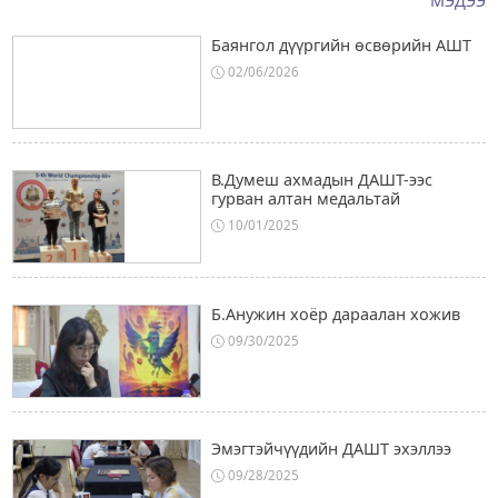
МЭДЭЭ
Баянгол дүүргийн өсвөрийн АШТ
02/06/2026
В.Думеш ахмадын ДАШТ-ээс
гурван алтан медальтай
10/01/2025
Б.Анужин хоёр дараалан хожив
09/30/2025
Эмэгтэйчүүдийн ДАШТ эхэллээ
09/28/2025