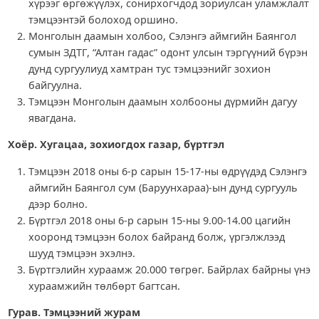
хүрээг өргөжүүлэх, сонирхогчдод зориулсан уламжлалт
тэмцээнтэй болоход оршино.
Монголын даамын холбоо, Сэлэнгэ аймгийн Баянгол
сумын ЗДТГ, “Алтан гадас” одонт улсын тэргүүний бүрэн
дунд сургуулиуд хамтран тус тэмцээнийг зохион
байгуулна.
Тэмцээн Монголын даамын холбооны дүрмийн дагуу
явагдана.
Хоёр. Хугацаа, зохиогдох газар, бүртгэл
Тэмцээн 2018 оны 6-р сарын 15-17-ны өдрүүдэд Сэлэнгэ
аймгийн Баянгол сум (Баруунхараа)-ын дунд сургууль
дээр болно.
Бүртгэл 2018 оны 6-р сарын 15-ны 9.00-14.00 цагийн
хооронд тэмцээн болох байранд болж, үргэлжлээд
шууд тэмцээн эхэлнэ.
Бүртгэлийн хураамж 20.000 төгрөг. Байрлах байрны үнэ
хураамжийн төлбөрт багтсан.
Гурав. Тэмцээний журам