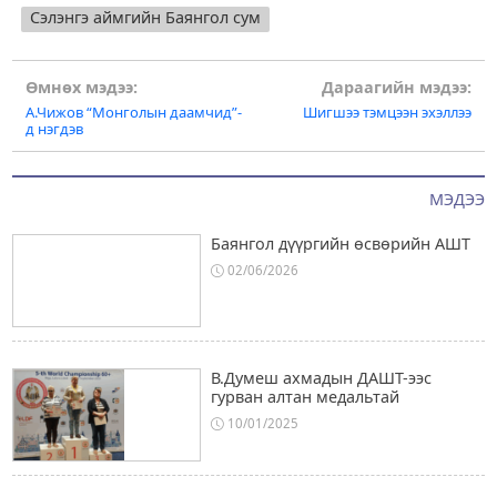
Сэлэнгэ аймгийн Баянгол сум
Post
Өмнөх мэдээ:
Дараагийн мэдээ:
А.Чижов “Монголын даамчид”-
Шигшээ тэмцээн эхэллээ
navigation
д нэгдэв
МЭДЭЭ
Баянгол дүүргийн өсвөрийн АШТ
02/06/2026
В.Думеш ахмадын ДАШТ-ээс
гурван алтан медальтай
10/01/2025