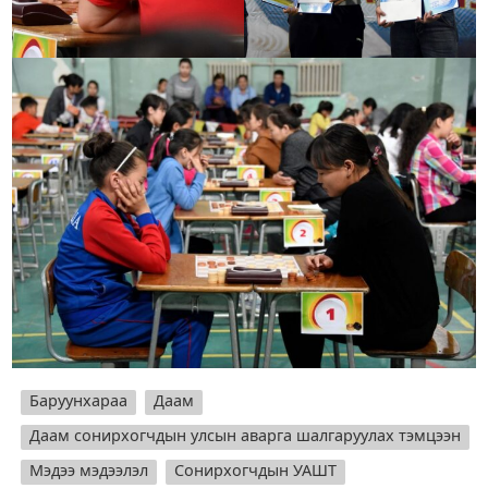
Баруунхараа
Даам
Даам сонирхогчдын улсын аварга шалгаруулах тэмцээн
Мэдээ мэдээлэл
Сонирхогчдын УАШТ