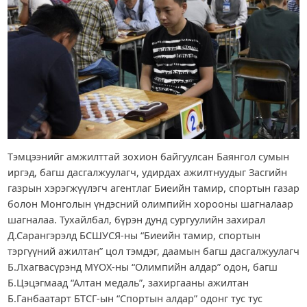
Тэмцээнийг амжилттай зохион байгуулсан Баянгол сумын
иргэд, багш дасгалжуулагч, удирдах ажилтнуудыг Засгийн
газрын хэрэгжүүлэгч агентлаг Биеийн тамир, спортын газар
болон Монголын үндэсний олимпийн хорооны шагналаар
шагналаа. Тухайлбал, бүрэн дунд сургуулийн захирал
Д.Сарангэрэлд БСШУСЯ-ны “Биеийн тамир, спортын
тэргүүний ажилтан” цол тэмдэг, даамын багш дасгалжуулагч
Б.Лхагвасүрэнд МҮОХ-ны “Олимпийн алдар” одон, багш
Б.Цэцэгмаад “Алтан медаль”, захиргааны ажилтан
Б.Ганбаатарт БТСГ-ын “Спортын алдар” одонг тус тус