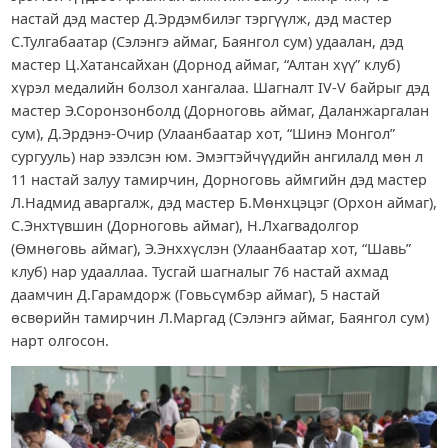
настай дэд мастер Д.Эрдэмбилэг тэргүүлж, дэд мастер
С.Тулгабаатар (Сэлэнгэ аймаг, Баянгол сум) удаалан, дэд
мастер Ц.Хатансайхан (Дорнод аймаг, “Алтан хүү” клуб)
хүрэл медалийн болзол хангалаа. Шагналт IV-V байрыг дэд
мастер Э.Соронзонболд (Дорноговь аймаг, Даланжаргалан
сум), Д.Эрдэнэ-Очир (Улаанбаатар хот, “Шинэ Монгол”
сургууль) нар эзэлсэн юм. Эмэгтэйчүүдийн ангилалд мөн л
11 настай залуу тамирчин, Дорноговь аймгийн дэд мастер
Л.Надмид аваргалж, дэд мастер Б.Мөнхцэцэг (Орхон аймаг),
С.Энхтүвшин (Дорноговь аймаг), Н.Лхагвадолгор
(Өмнөговь аймаг), Э.Энххүслэн (Улаанбаатар хот, “Шавь”
клуб) нар удааллаа. Тусгай шагналыг 76 настай ахмад
даамчин Д.Гарамдорж (Говьсүмбэр аймаг), 5 настай
өсвөрийн тамирчин Л.Маргад (Сэлэнгэ аймаг, Баянгол сум)
нарт олгосон.