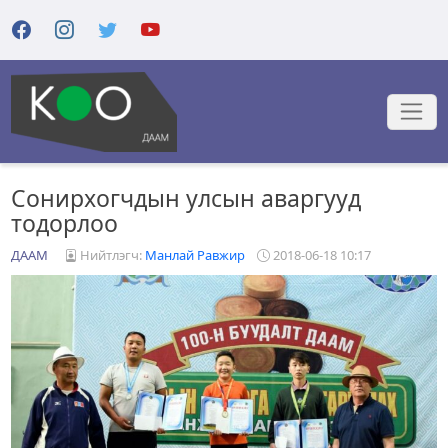
Сонирхогчдын улсын аваргууд
тодорлоо
ДААМ
Нийтлэгч:
Манлай Равжир
2018-06-18 10:17