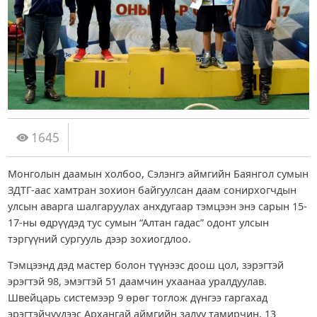
1645
Монголын даамын холбоо, Сэлэнгэ аймгийн Баянгол сумын
ЗДТГ-аас хамтран зохион байгуулсан даам сонирхогчдын
улсын аварга шалгаруулах анхдугаар тэмцээн энэ сарын 15-
17-ны өдрүүдэд тус сумын “Алтан гадас” одонт улсын
тэргүүний сургууль дээр зохиогдлоо.
Тэмцээнд дэд мастер болон түүнээс доош цол, зэрэгтэй
эрэгтэй 98, эмэгтэй 51 даамчин ухаанаа уралдуулав.
Швейцарь системээр 9 өрөг тоглож дүнгээ гаргахад
эрэгтэйчүүдээс Архангай аймгийн залуу тамирчин, 13