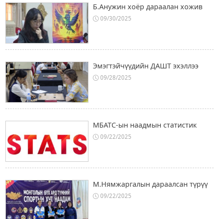
Б.Анужин хоёр дараалан хожив
09/30/2025
Эмэгтэйчүүдийн ДАШТ эхэллээ
09/28/2025
МБАТС-ын наадмын статистик
09/22/2025
М.Нямжаргалын дараалсан түрүү
09/22/2025