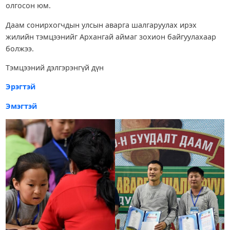
олгосон юм.
Даам сонирхогчдын улсын аварга шалгаруулах ирэх
жилийн тэмцээнийг Архангай аймаг зохион байгуулахаар
болжээ.
Тэмцээний дэлгэрэнгүй дүн
Эрэгтэй
Эмэгтэй