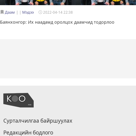
Даам
|
Мэдээ
2022-04-14 22:38
Баянхонгор: Их наадамд оролцох даамчид тодорлоо
Сурталчилгаа байршуулах
Редакцийн бодлого