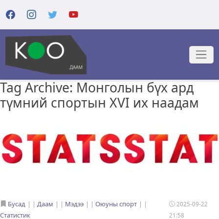
Tag Archive: Монголын бүх ард
түмний спортын XVI их наадам
Бусад
|
Даам
|
Мэдээ
|
Оюуны спорт
|
2025-09-22
Статистик
21:58