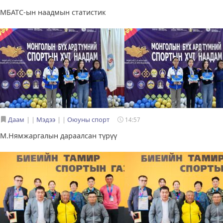
МБАТС-ын наадмын статистик
Даам
|
Мэдээ
|
Оюуны спорт
14:57
М.Нямжаргалын дараалсан түрүү