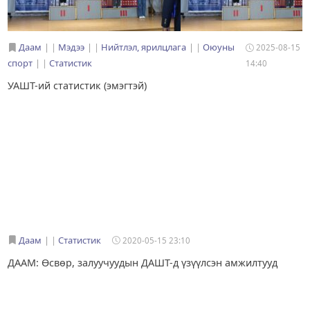
Даам
|
Мэдээ
|
Нийтлэл, ярилцлага
|
Оюуны
2025-08-15
спорт
|
Статистик
14:40
УАШТ-ий статистик (эмэгтэй)
Даам
|
Статистик
2020-05-15 23:10
ДААМ: Өсвөр, залуучуудын ДАШТ-д үзүүлсэн амжилтууд