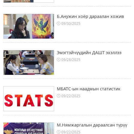
Б.Анужин хоёр дараалан хожив
09/30/2025
Эмэгтэйчүүдийн ДАШТ эхэллээ
09/28/2025
МБАТС-ын наадмын статистик
09/22/2025
М.Нямжаргалын дараалсан түрүү
09/22/2025