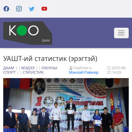
УАШТ-ий статистик (эрэгтэй)
ДААМ
|
МЭДЭЭ
|
ОЮУНЫ
Нийтлэгч:
2025-08-
СПОРТ
|
СТАТИСТИК
Манлай Равжир
22 14:29