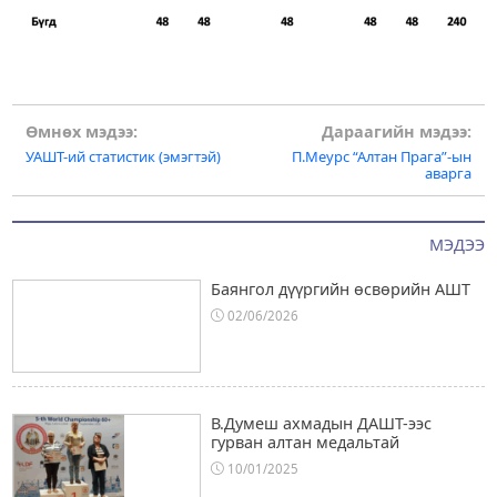
Post
Өмнөх мэдээ:
Дараагийн мэдээ:
УАШТ-ий статистик (эмэгтэй)
П.Меурс “Алтан Прага”-ын
navigation
аварга
МЭДЭЭ
Баянгол дүүргийн өсвөрийн АШТ
02/06/2026
В.Думеш ахмадын ДАШТ-ээс
гурван алтан медальтай
10/01/2025