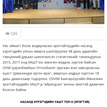
586
Увс аймагт болж өндөрлөсөн эрэгтэйчүүдийн насанд
хүрэгчдийн улсын аварга шалгаруулах 48 дахь удаагийн
тэмцээний дараах шинэчилсэн статистикийг танилцуулъя.
2015, 2017 онд УАШТ-ээс мөнгөн медаль хүртэж байсан
ОУМ Цэрэнбямбын Отгонбилэг зургаан жил завсарласны
эцэст “дэвжээндээ эргэн ирж”, аваргын алдрыг хүртсэн 18
дахь даамчнаар тодорлоо. ОУИМ Баатархүүгийн Мөнхжин
эрэгтэйчүүдийн УАШТ-д “айрагдсан” анхны эмэгтэй даамчин
болсон байна.