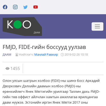
FMJD, FIDE-гийн боссууд уулзав
ДААМ
Нийтлэгч:
Манлай Равжир
2019-02-26 10:18
1455
Олон улсын шатрын холбоо (FIDE)-ны шинэ босс Аркадий
Дворкович Дэлхийн даамын холбоо (FMJD)-ны
ерөнхийлөгч Янек Мяггигийн урилгаар Таллин дахь FMJD-
гийн төв оффист айлчлан хамтын ажиллагаа ярилцангаа
даам нүүжээ. Эстонийн иргэн Янек Мягги 2017 оны