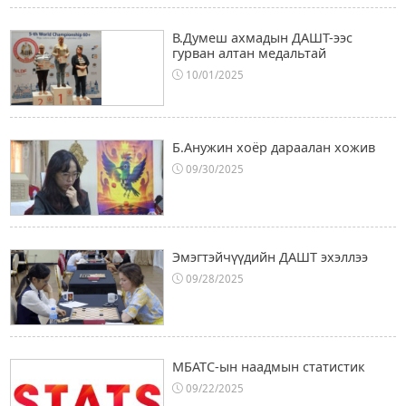
В.Думеш ахмадын ДАШТ-ээс
гурван алтан медальтай
10/01/2025
Б.Анужин хоёр дараалан хожив
09/30/2025
Эмэгтэйчүүдийн ДАШТ эхэллээ
09/28/2025
МБАТС-ын наадмын статистик
09/22/2025