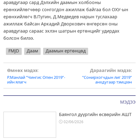
аравдугаар сард Дэлхийн даамын холбооны
ерөнхийлөгчөөр сонгогдон ажиллаж байгаа бол ОХУ-ын
ерөнхийлөгч В.Путин, Д.Медведев нарын туслахаар
ажиллаж байсан Аркадий Дворкович өнгөрсөн оны
аравдугаар сараас эхлэн шатрын ертөнцийг удирдах
болсон билээ.
FMJD
Даам
Даамын ертөнцөд
Post
Өмнөх мэдээ:
Дараагийн мэдээ:
Р.Манлай “Чингис Опен 2019”-
“Сонирхогчдын лиг 2019”
navigation
ийн ялагч
анхдугаар тэмцээн
МЭДЭЭ
Баянгол дүүргийн өсвөрийн АШТ
02/06/2026