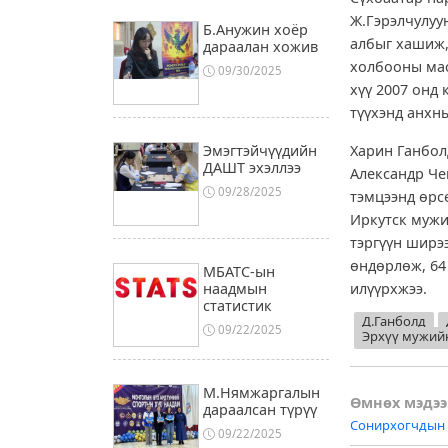
Ж.Гэрэлчулуу
Б.Анужин хоёр
албыг хашиж,
дараалан хожив
холбооны мас
09/30/2025
хүү 2007 онд
түүхэнд анхны
Харин Ганбол
Эмэгтэйчүүдийн
ДАШТ эхэллээ
Александр Че
09/28/2025
тэмцээнд өрс
Иркутск мужи
тэргүүн ширэ
өндөрлөж, 64
МБАТС-ын
илүүрхжээ.
наадмын
статистик
Д.Ганболд
09/22/2025
Эрхүү мужий
М.Нямжаргалын
Post
Өмнөх мэдээ
дараалсан түрүү
Сонирхогчдын л
naviga
09/22/2025