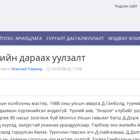
Үндсэн сайт
ТЛЭЛ, ЯРИЛЦЛАГА
СУРГАЛТ ДАСГАЛЖУУЛАЛТ
МЭДВЭЛ ЗОХ
ийн дараах уулзалт
лэгч:
Манлай Равжир
2019-08-02 17:58
ын холбооны мастер, 1988 оны улсын аварга Д.Ганболд, түүни
аамын хүрээнийхэн андахгүй. Түүний аав, “Энэрэл” клубийг үү
өдгөө 80 насыг зооглож буй Монгол Улсын гавьяат багш Д.Дорж
 хүүхэд, залуустай ухаанаа уралдуулсаар. Тэрбээр энэ жилийн
алд түрүүлсэн билээ. Түүнчлэн төрсөн эгч Д.Найгалмаа, Д.Дэлг
р нь даамын спортын дэд мастер цолтой. Тэгвэл Ганболдын гэ