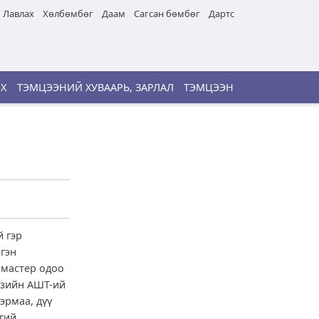
Лавлах
Хөлбөмбөг
Даам
Сагсан бөмбөг
Дартс
ИХ
ТЭМЦЭЭНИЙ ХУВААРЬ, ЗАРЛАЛ
ТЭМЦЭЭН
й гэр
сгэн
 мастер одоо
 Азийн АШТ-ий
эрмаа, дүү
ргий