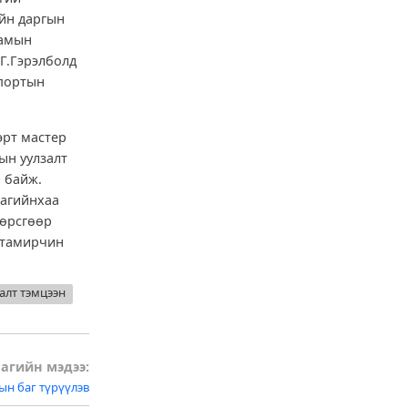
йн даргын
аамын
Г.Гэрэлболд
спортын
эрт мастер
ын уулзалт
 байж.
багийнхаа
хөрсгөөр
й тамирчин
алт тэмцээн
агийн мэдээ:
ын баг түрүүлэв