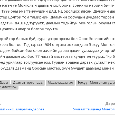
н нэгэн үе Монголын даамын холбооны Ерөнхий нарийн бичги
 1999 оны эмэгтэйчүүдийн ДАШТ-д оролцож явсан, Дэлхийн д
тер цолтой том тамирчин. Даамчин хосуудын дундаас төрсөн 
 кадетын ДАШТ-д түрүүлж, даамын төдийгүй Монголын оюуны 
 дэлхийн аварга болсон түүхтэй.
дтой гар барьж буй, зураг дээрх эрхэм бол Орос-Зөвлөлтийн н
кеев бөлгөө. Тэд тэртээ 1984 онд анх зохиогдсон Эрхүү-Монгол
өлдөж байсан бол олон жилийн дараа дахин уулзалдах учиртай
йн даамын холбоо 77 настай мастертаа хүндэтгэл үзүүлж, 1-р 
энд урилгаар тоглуулсан юм. Гурван аравны дараах уулзалт нө
 буудалт дааманд Оросын мастер, зуун буудалт дааманд мана
Даам
Даамын ертөнцөд
Мэдээ мэдээлэл
Эрхүү - Монголын уулз
н даамчид
:
Дара
игийн III цуврал өндөрлөв
Уулзалт тэмцээнд Монгол
tion