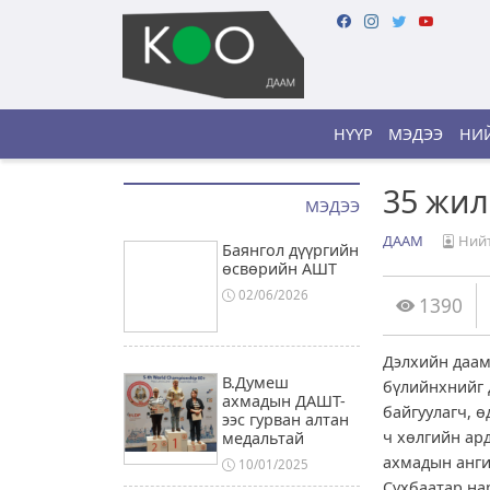
НҮҮР
МЭДЭЭ
НИЙ
35 жил
МЭДЭЭ
ДААМ
Нийт
Баянгол дүүргийн
өсвөрийн АШТ
02/06/2026
1390
Дэлхийн даам
В.Думеш
бүлийнхнийг д
ахмадын ДАШТ-
байгуулагч, 
ээс гурван алтан
ч хөлгийн ард
медальтай
ахмадын ангил
10/01/2025
Сүхбаатар на