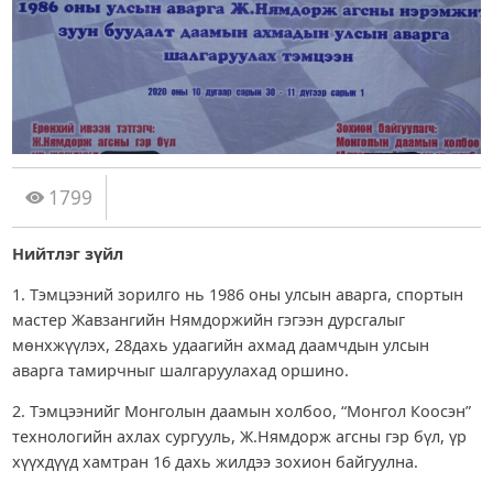
1799
Нийтлэг зүйл
1. Тэмцээний зорилго нь 1986 оны улсын аварга, спортын
мастер Жавзангийн Нямдоржийн гэгээн дурсгалыг
мөнхжүүлэх, 28дахь удаагийн ахмад даамчдын улсын
аварга тамирчныг шалгаруулахад оршино.
2. Тэмцээнийг Монголын даамын холбоо, “Монгол Коосэн”
технологийн ахлах сургууль, Ж.Нямдорж агсны гэр бүл, үр
хүүхдүүд хамтран 16 дахь жилдээ зохион байгуулна.