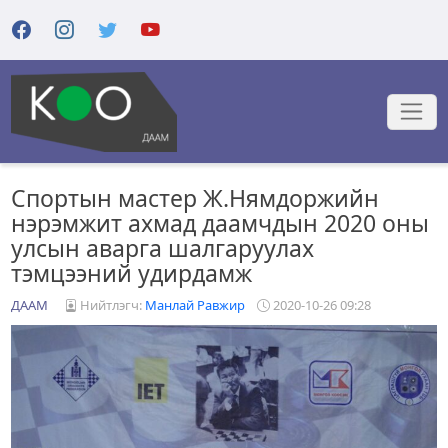
Спортын мастер Ж.Нямдоржийн
нэрэмжит ахмад даамчдын 2020 оны
улсын аварга шалгаруулах
тэмцээний удирдамж
ДААМ
Нийтлэгч:
Манлай Равжир
2020-10-26 09:28