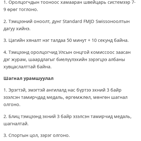
1. Оролцогчдын тооноос хамааран швейцарь системээр 7-
9 өрөг тоглоно.
2. Тэмцээний оноолт, дүнг Standard FMJD Swissоноолтын
дагуу хийнэ.
3. Цагийн хяналт нэг талдаа 50 минут + 10 секунд байна.
4. Тэмцээнд оролцогчид Улсын онцгой комиссоос заасан
дэг журам, шаардлагыг биелүүлэхийн зэрэгцээ албаны
хувцаслалттай байна.
Шагнал урамшуулал
1. Эрэгтэй, эмэгтэй ангилалд нас бүртээ эхний 3 байр
эзэлсэн тамирчдад медаль, өргөмжлөл, мөнгөн шагнал
олгоно.
2. Блиц тэмцээнд эхний 3 байр эзэлсэн тамирчид медаль,
шагналтай.
3. Спортын цол, зэрэг олгоно.