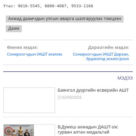
Утас: 9616-5545, 8800-4087, 9533-1166
Ахмад даамчдын улсын аварга шалгаруулах тэмцээн
Даам
Post
Өмнөх мэдээ:
Дараагийн мэдээ:
Сонирхогчдын УАШТ эхэллээ
Сонирхогчдын УАШТ Дархан,
navigation
Эрдэнэтэд зохиогдоно
МЭДЭЭ
Баянгол дүүргийн өсвөрийн АШТ
02/06/2026
В.Думеш ахмадын ДАШТ-ээс
гурван алтан медальтай