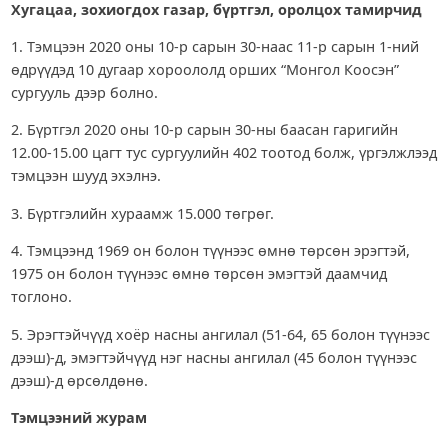
Хугацаа, зохиогдох газар, бүртгэл, оролцох тамирчид
1. Тэмцээн 2020 оны 10-р сарын 30-наас 11-р сарын 1-ний
өдрүүдэд 10 дугаар хороололд орших “Монгол Коосэн”
сургууль дээр болно.
2. Бүртгэл 2020 оны 10-р сарын 30-ны баасан гаригийн
12.00-15.00 цагт тус сургуулийн 402 тоотод болж, үргэлжлээд
тэмцээн шууд эхэлнэ.
3. Бүртгэлийн хураамж 15.000 төгрөг.
4. Тэмцээнд 1969 он болон түүнээс өмнө төрсөн эрэгтэй,
1975 он болон түүнээс өмнө төрсөн эмэгтэй даамчид
тоглоно.
5. Эрэгтэйчүүд хоёр насны ангилал (51-64, 65 болон түүнээс
дээш)-д, эмэгтэйчүүд нэг насны ангилал (45 болон түүнээс
дээш)-д өрсөлдөнө.
Тэмцээний журам