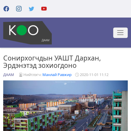
Сонирхогчдын УАШТ Дархан,
Эрдэнэтэд зохиогдоно
ДААМ
Нийтлэгч:
Манлай Равжир
2020-11-01 11:12