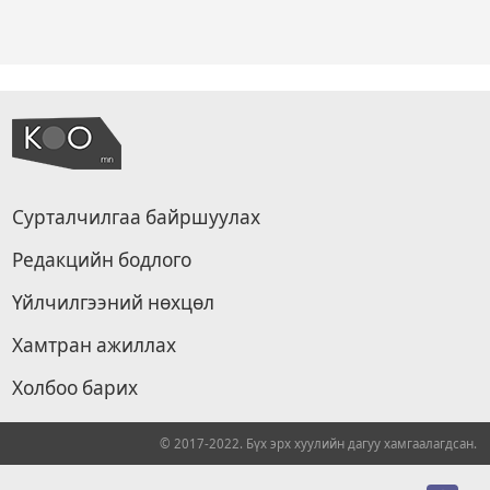
Сурталчилгаа байршуулах
Редакцийн бодлого
Үйлчилгээний нөхцөл
Хамтран ажиллах
Холбоо барих
© 2017-2022. Бүх эрх хуулийн дагуу хамгаалагдсан.