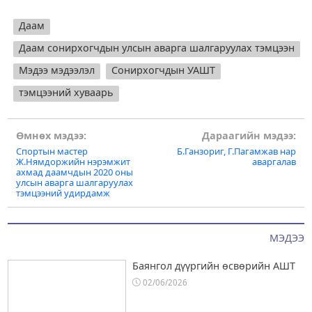
Даам
Даам сонирхогчдын улсын аварга шалгаруулах тэмцээн
Мэдээ мэдээлэл
Сонирхогчдын УАШТ
тэмцээний хуваарь
Post
Өмнөх мэдээ:
Дараагийн мэдээ:
Спортын мастер
Б.Ганзориг, Г.Пагамжав нар
navigation
Ж.Нямдоржийн нэрэмжит
аваргалав
ахмад даамчдын 2020 оны
улсын аварга шалгаруулах
тэмцээний удирдамж
МЭДЭЭ
Баянгол дүүргийн өсвөрийн АШТ
02/06/2026