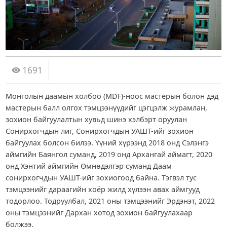
1691
Монголын даамын холбоо (MDF)-ноос мастерын болон дэд
мастерын балл олгох тэмцээнүүдийг цэгцэлж журамлан,
зохион байгуулалтын хувьд шинэ хэлбэрт оруулан
Сонирхогчдын лиг, Сонирхогчдын УАШТ-ийг зохион
байгуулах болсон билээ. Үүний хүрээнд 2018 онд Сэлэнгэ
аймгийн Баянгол суманд, 2019 онд Архангай аймагт, 2020
онд Хэнтий аймгийн Өмнөдэлгэр суманд Даам
сонирхогчдын УАШТ-ийг зохиогоод байна. Тэгвэл тус
тэмцээнийг дараагийн хоёр жилд хүлээн авах аймгууд
тодорлоо. Тодруулбал, 2021 оны тэмцээнийг Эрдэнэт, 2022
оны тэмцээнийг Дархан хотод зохион байгуулахаар
болжээ.