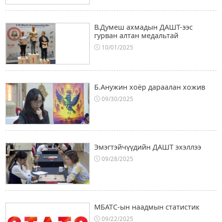
В.Думеш ахмадын ДАШТ-ээс
гурван алтан медальтай
10/01/2025
Б.Анужин хоёр дараалан хожив
09/30/2025
Эмэгтэйчүүдийн ДАШТ эхэллээ
09/28/2025
МБАТС-ын наадмын статистик
09/22/2025