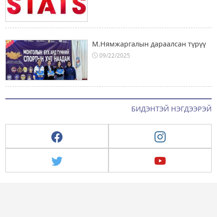
М.Нямжаргалын дараалсан түрүү
09/22/2025
БИДЭНТЭЙ НЭГДЭЭРЭЙ