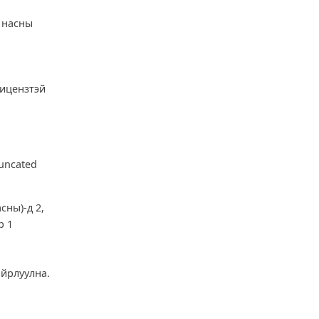
р насны
лицензтэй
uncated
сны)-д 2,
р 1
айрлуулна.