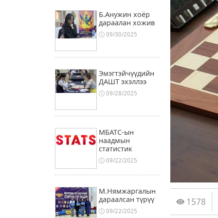
Б.Анужин хоёр
дараалан хожив
09/30/2025
Эмэгтэйчүүдийн
ДАШТ эхэллээ
09/28/2025
МБАТС-ын
наадмын
статистик
09/22/2025
М.Нямжаргалын
дараалсан түрүү
1578
09/22/2025