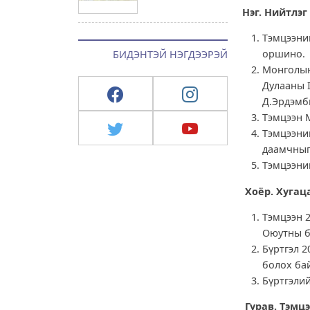
Нэг. Нийтлэг
Тэмцээний
оршино.
БИДЭНТЭЙ НЭГДЭЭРЭЙ
Монголын 
Дулааны 
Д.Эрдэмби
Тэмцээн 
Тэмцээний
даамчныг
Тэмцээни
Хоёр. Хугаца
Тэмцээн 2
Оюутны б
Бүртгэл 2
болох бай
Бүртгэлий
Гурав. Тэмц