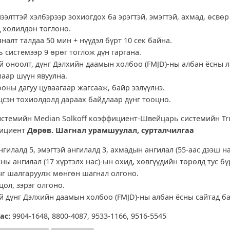
ээлттэй хэлбэрээр зохиогдох ба эрэгтэй, эмэгтэй, ахмад, өсвө
 холилдон тоглоно.
налт талдаа 50 мин + нүүдэл бүрт 10 сек байна.
системээр 9 өрөг тоглож дүн гаргана.
й оноолт, дүнг Дэлхийн даамын холбоо (FMJD)-ны албан ёсны 
аар шүүн явуулна.
оны дагуу цуваагаар жагсааж, байр эзлүүлнэ.
цсэн тохиолдолд дараах байдлаар дүнг тооцно.
стемийн Median Solkoff коэффициент-Швейцарь системийн Tr
фициент
Дөрөв. Шагнал урамшуулал, сурталчилгаа
нгилалд 5, эмэгтэй ангилалд 3, ахмадын ангилал (55-аас дээш на
ны ангилал (17 хүртэлх нас)-ын охид, хөвгүүдийн төрөлд тус бү
г шалгаруулж мөнгөн шагнал олгоно.
цол, зэрэг олгоно.
й дүнг Дэлхийн даамын холбоо (FMJD)-ны албан ёсны сайтад б
ас:
9904-1648, 8800-4087, 9533-1166, 9516-5545