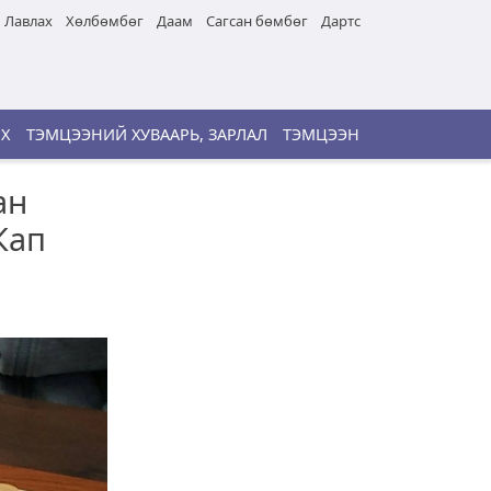
Лавлах
Хөлбөмбөг
Даам
Сагсан бөмбөг
Дартс
ИХ
ТЭМЦЭЭНИЙ ХУВААРЬ, ЗАРЛАЛ
ТЭМЦЭЭН
ан
Кап