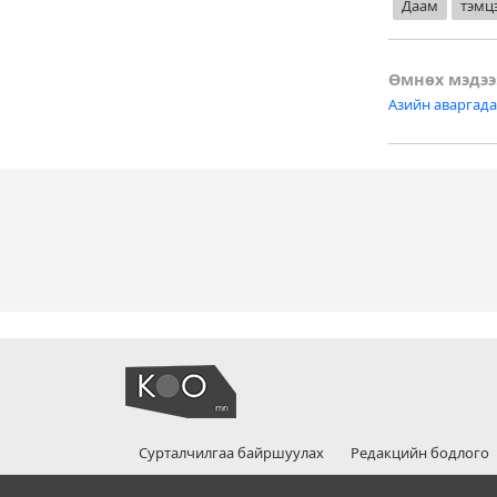
Даам
тэмц
Post
Өмнөх мэдээ
Азийн аваргада
naviga
Сурталчилгаа байршуулах
Редакцийн бодлого