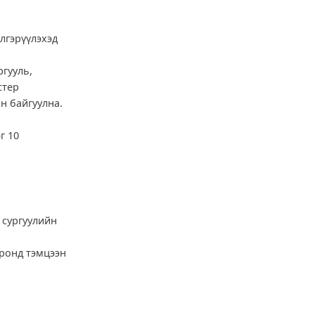
лгэрүүлэхэд
ргууль,
стер
н байгуулна.
г 10
 сургуулийн
оронд тэмцээн