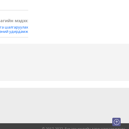
агийн мэдээ:
га шалгаруулах
ээний удирдамж
© 2017-2022. Бүх эрх хуулийн дагуу хамгаалагдсан.