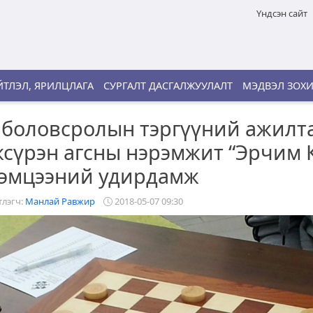
Үндсэн сайт
ТЛЭЛ, ЯРИЛЦЛАГА
СУРГАЛТ ДАСГАЛЖУУЛАЛТ
МЭДВЭЛ ЗОХ
 боловсролын тэргүүний ажилт
сүрэн агсны нэрэмжит “Эрчим 
тэмцээний удирдамж
лэгч:
Манлай Равжир
2018-05-07 09:30