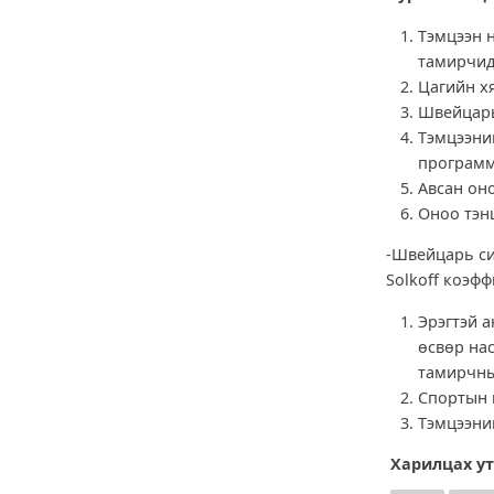
Тэмцээн н
тамирчид
Цагийн хя
Швейцарь 
Тэмцээни
программ
Авсан оно
Оноо тэн
-Швейцарь си
Solkoff коэф
Эрэгтэй а
өсвөр нас
тамирчны
Спортын 
Тэмцээни
Харилцах ут