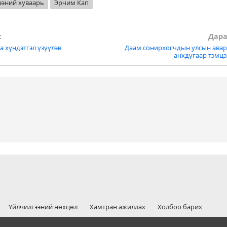
ээний хуваарь
Эрчим Кап
:
Дара
а хүндэтгэл үзүүлэв
Даам сонирхогчдын улсын авар
tion
анхдугаар тэмц
Үйлчилгээний нөхцөл
Хамтран ажиллах
Холбоо барих