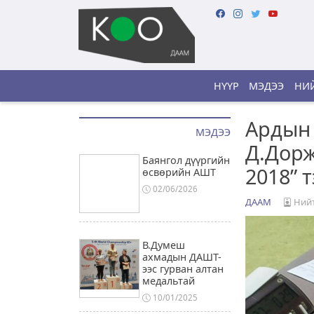
НҮҮР
МЭДЭЭ
НИЙ
Ардын
МЭДЭЭ
Д.Дорж
Баянгол дүүргийн
2018” 
өсвөрийн АШТ
02/06/2026
ДААМ
Нийт
В.Думеш
ахмадын ДАШТ-
ээс гурван алтан
медальтай
10/01/2025