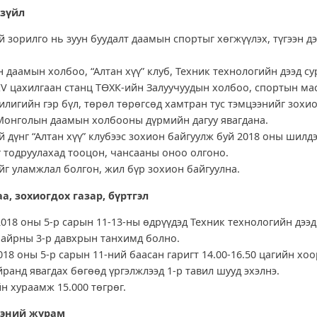
 зүйл
 зорилго нь зуун буудалт даамын спортыг хөгжүүлэх, түгээн дэ
даамын холбоо, “Алтан хүү” клуб, Техник технологийн дээд су
IV цахилгаан станц ТӨХК-ийн Залуучуудын холбоо, спортын ма
лигийн гэр бүл, төрөл төрөгсөд хамтран тус тэмцээнийг зохио
Монголын даамын холбооны дүрмийн дагуу явагдана.
 дүнг “Алтан хүү” клубээс зохион байгуулж буй 2018 оны шилдэ
 тодруулахад тооцон, чансааны оноо олгоно.
йг уламжлал болгон, жил бүр зохион байгуулна.
а, зохиогдох газар, бүртгэл
018 оны 5-р сарын 11-13-ны өдрүүдэд Техник технологийн дээд
айрны 3-р давхрын танхимд болно.
018 оны 5-р сарын 11-ний баасан гаригт 14.00-16.50 цагийн хо
ранд явагдах бөгөөд үргэлжлээд 1-р тавил шууд эхэлнэ.
н хураамж 15.000 төгрөг.
ээний журам