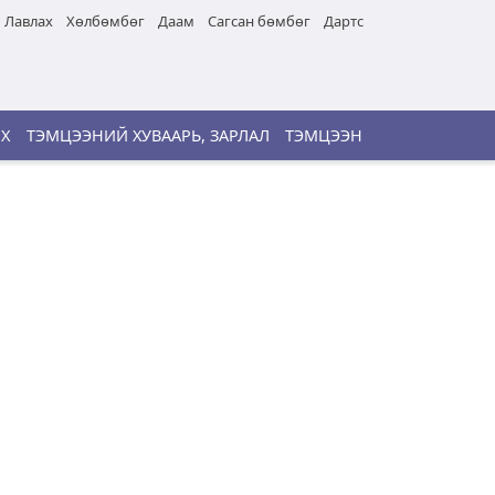
Лавлах
Хөлбөмбөг
Даам
Сагсан бөмбөг
Дартс
ИХ
ТЭМЦЭЭНИЙ ХУВААРЬ, ЗАРЛАЛ
ТЭМЦЭЭН