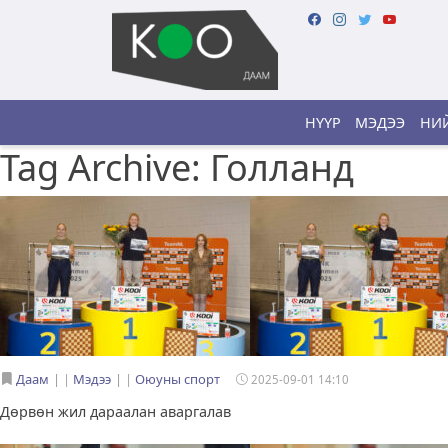
НҮҮР
МЭДЭЭ
НИЙ
Tag Archive: Голланд
Даам
|
Мэдээ
|
Оюуны спорт
2025-09-01 14:10
Дөрвөн жил дараалан аваргалав