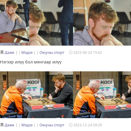
Даам
|
Мэдээ
|
Оюуны спорт
2025-06-24 15:42
Нэгээр илүү бол мянгаар илүү
Даам
|
Мэдээ
|
Оюуны спорт
2023-12-24 09:29