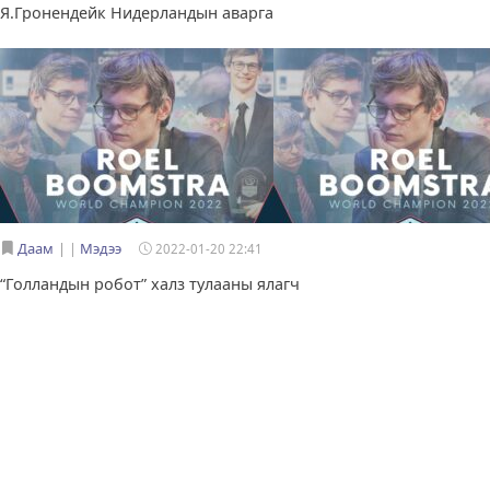
Я.Гронендейк Нидерландын аварга
Даам
|
Мэдээ
2022-01-20 22:41
“Голландын робот” халз тулааны ялагч