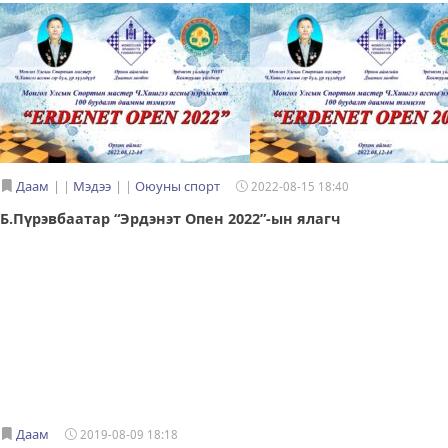
Даам
|
Мэдээ
|
Оюуны спорт
2022-08-15 18:40
Б.Пүрэвбаатар “Эрдэнэт Опен 2022”-ын ялагч
Даам
2019-08-09 18:18