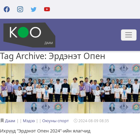
Tag Archive: Эрдэнэт Опен
Даам
|
Мэдээ
|
Оюуны спорт
2024-08-09 08:35
Ихрүүд “Эрдэнэт Опен 2024”-ийн ялагчид