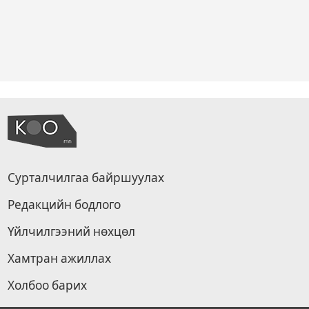
Сурталчилгаа байршуулах
Редакцийн бодлого
Үйлчилгээний нөхцөл
Хамтран ажиллах
Холбоо барих