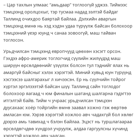
– Цар тахлын улмаас “амьдаар” тоглоогүй уджээ. Тиймээс
тэмцээнд оролцохыг, тэр тусмаа надад ээлтэй байдаг
Таллинд очихдоо баяртай байлаа. Дэлхийн аваргын
тэмцээнд өмнө нь хэд хэдэн удаа түрүүлж байсан болохоор
тэмцээний үеэр юунд ч санаа зовоогүй, маш тайван
тоглосон.
Урьдчилсан тэмцээнд европчууд цөөхөн хэсэгт орсон.
Гэхдээ афро-америк тоглогчид сүүлийн жилүүдэд маш
ширүүн өрсөлдөөнийг үзүүлэх болсон тул тэднийг ялах нь
амаргүй байсныг хэлэх хэрэгтэй. Миний хувьд юун түрүүнд
хэсгээсээ шалгарахыг л хичээсэн. Ер нь сүүлчийн тойрог
хүртэл эргэлзээтэй байсан шүү. Таллинд сайн тоглодог
болохоор яагаад ч юм финалын шатанд шалгарна гэдэгтээ
итгэлтэй байв. Тийм ч учраас урьдчилсан тэмцээн
дуусахаас хоёр тойргийн өмнө заавал хожно гэж өөртөө
амласан юм. Хэрэв хэрэгтэй хожлоо авч чадахгүй бол хөлөг
дээрээ амь тавихад ч бэлэн байлаа. Эцэст нь туршлагаараа
өрсөлдөгчдөө хүндрэл учруулж, алдаа гаргуулсны хүчинд
хэрэгтэй хожлоо авч чадсан.