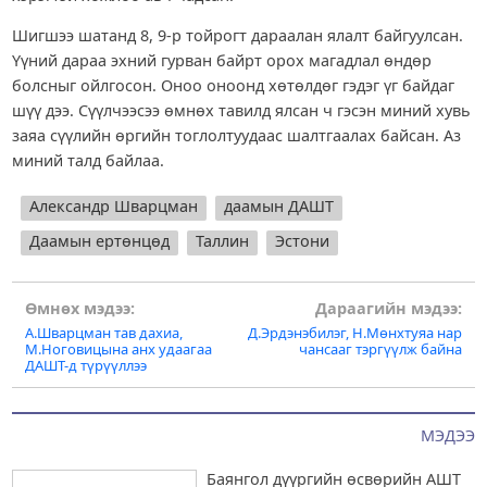
Шигшээ шатанд 8, 9-р тойрогт дараалан ялалт байгуулсан.
Үүний дараа эхний гурван байрт орох магадлал өндөр
болсныг ойлгосон. Оноо оноонд хөтөлдөг гэдэг үг байдаг
шүү дээ. Сүүлчээсээ өмнөх тавилд ялсан ч гэсэн миний хувь
заяа сүүлийн өргийн тоглолтуудаас шалтгаалах байсан. Аз
миний талд байлаа.
Александр Шварцман
даамын ДАШТ
Даамын ертөнцөд
Таллин
Эстони
Post
Өмнөх мэдээ:
Дараагийн мэдээ:
А.Шварцман тав дахиа,
Д.Эрдэнэбилэг, Н.Мөнхтуяа нар
navigation
М.Ноговицына анх удаагаа
чансааг тэргүүлж байна
ДАШТ-д түрүүллээ
МЭДЭЭ
Баянгол дүүргийн өсвөрийн АШТ