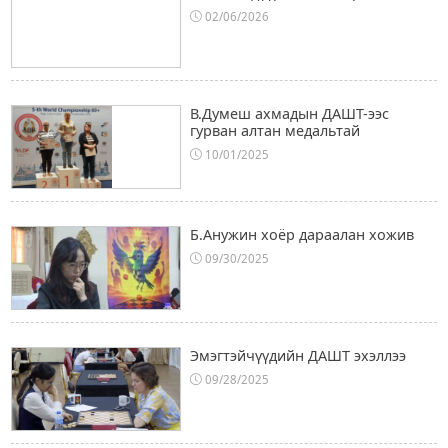
02/06/2026
В.Думеш ахмадын ДАШТ-ээс
гурван алтан медальтай
10/01/2025
Б.Анужин хоёр дараалан хожив
09/30/2025
Эмэгтэйчүүдийн ДАШТ эхэллээ
09/28/2025