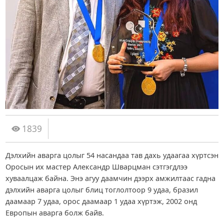
1839
Дэлхийн аварга цолыг 54 насандаа тав дахь удаагаа хүртсэн
Оросын их мастер Александр Шварцман сэтгэгдлээ
хуваалцаж байна. Энэ агуу даамчин дээрх амжилтаас гадна
дэлхийн аварга цолыг блиц тоглолтоор 9 удаа, бразил
даамаар 7 удаа, орос даамаар 1 удаа хүртэж, 2002 онд
Европын аварга болж байв.