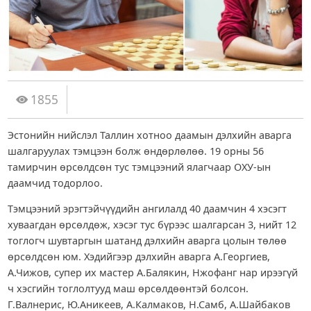
1855
Эстонийн нийслэл Таллин хотноо даамын дэлхийн аварга
шалгаруулах тэмцээн болж өндөрлөлөө. 19 орны 56
тамирчин өрсөлдсөн тус тэмцээний ялагчаар ОХУ-ын
даамчид тодорлоо.
Тэмцээний эрэгтэйчүүдийн ангилалд 40 даамчин 4 хэсэгт
хуваагдан өрсөлдөж, хэсэг тус бүрээс шалгарсан 3, нийт 12
тоглогч шувтаргын шатанд дэлхийн аварга цолын төлөө
өрсөлдсөн юм. Хэдийгээр дэлхийн аварга А.Георгиев,
А.Чижов, супер их мастер А.Балякин, Нжофанг нар ирээгүй
ч хэсгийн тоглолтууд маш өрсөлдөөнтэй болсон.
Г.Валнерис, Ю.Аникеев, А.Калмаков, Н.Самб, А.Шайбаков