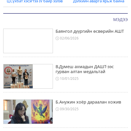
Ц.Сүхбат хэсэгтээ IV байр эзлэв
Дэлхийн аварга ярьж байна
navigation
МЭДЭЭ
Баянгол дүүргийн өсвөрийн АШТ
02/06/2026
В.Думеш ахмадын ДАШТ-ээс
гурван алтан медальтай
10/01/2025
Б.Анужин хоёр дараалан хожив
09/30/2025