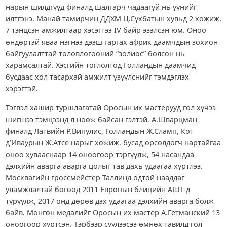
нарын шилдгүүд финалд шалгарч чадаагүй нь үүнийг
илтгэнэ. Манай тамирчин ДДХМ Ц.Сүхбатын хувьд 2 хожиж,
7 тэнцсэн амжилтаар хэсэгтээ IV байр эзэлсэн юм. Оноо
өндөртэй яваа нэгнээ дээш гаргах африк даамчдын зохион
байгуулалттай төлөвлөгөөний “золиос” болсон нь
харамсалтай. Хэсгийн тоглолтод Голландын даамчид
бусдаас хол тасархай амжилт үзүүлснийг тэмдэглэх
хэрэгтэй.
Тэгвэл хашир туршлагатай Оросын их мастерууд гол хүчээ
шигшээ тэмцээнд л нөөж байсан гэлтэй. А.Шварцман
финалд Латвийн Р.Випулис, Голландын Ж.Сламп, Кот
д’Иваурын Ж.Атсе нарыг хожиж, бусад өрсөлдөгч нартайгаа
оноо хувааснаар 14 оноогоор тэргүүлж, 54 насандаа
дэлхийн аварга аварга цолыг тав дахь удаагаа хүртлээ.
Москвагийн гроссмейстер Таллинд одтой нааддаг
уламжлалтай бөгөөд 2011 Европын блицийн АШТ-д
түрүүлж, 2017 онд дөрөв дэх удаагаа дэлхийн аварга болж
байв. Мөнгөн медалийг Оросын их мастер А.Гетманский 13
оноогоор хүртсэн. Тэрбээр сүүлээсээ өмнөх тавилд гол