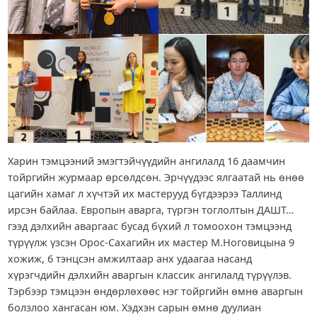
Харин тэмцээний эмэгтэйчүүдийн ангилалд 16 даамчин
тойргийн журмаар өрсөлдсөн. Эрчүүдээс ялгаатай нь өнөө
цагийн хамаг л хүчтэй их мастерууд бүгдээрээ Таллинд
ирсэн байлаа. Европын аварга, түргэн тоглолтын ДАШТ…
гээд дэлхийн аваргаас бусад бүхий л томоохон тэмцээнд
түрүүлж үзсэн Орос-Сахагийн их мастер М.Ноговицына 9
хожиж, 6 тэнцсэн амжилтаар анх удаагаа насанд
хүрэгчдийн дэлхийн аваргын классик ангилалд түрүүлэв.
Тэрбээр тэмцээн өндөрлөхөөс нэг тойргийн өмнө аваргын
болзлоо хангасан юм. Хэдхэн сарын өмнө дуулиан