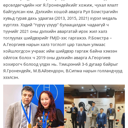
өрсөлдөгчдийн нэг Я.Гронендейкийг хожиж, чухал ялалт
байгуулсан юм. Дэлхийн хошой аварга Рул Бомстрагийн
хувьд гурав дахь удаагаа (2013, 2015, 2021) хүрэл медаль
хүртлээ. Хэдий “түрүү үзүүр” булаацалдаж чадаагүй ч
түүнийг 2021 оны дэлхийн аваргатай ирэх жил халз
тоглуулах шийдвэрийг FMJD-ээс гаргажээ. Р.Бомстра –
А.Георгиев нарын халз тоглолт цар тахлын улмаас
хойшлогдсон учраас ийм шийдвэр гаргаж байна хэмээн
ойлгож болох ч 2019 оны дэлхийн аварга А.Георгиев
хохирогч болоод үлдэх нь. Тэмцээний 3-6 дугаар байрыг
Я.Гронендейк, М.В.Айзендорн, В.Сипма нарын голландчууд
эзэлсэн.