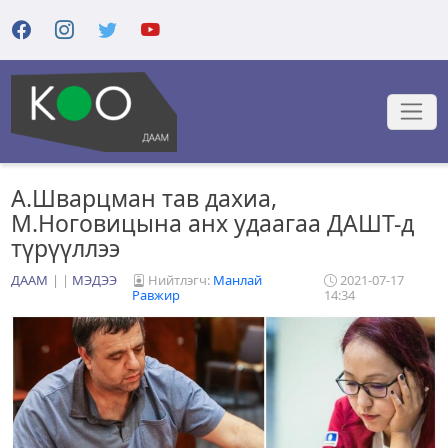
А.Шварцман тав дахиа,
М.Ноговицына анх удаагаа ДАШТ-д
түрүүллээ
ДААМ
|
МЭДЭЭ
Нийтлэгч:
Манлай
2021-07-17
Равжир
14:34