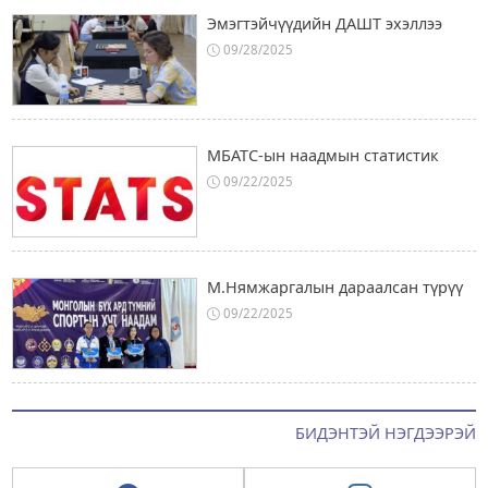
Эмэгтэйчүүдийн ДАШТ эхэллээ
09/28/2025
МБАТС-ын наадмын статистик
09/22/2025
М.Нямжаргалын дараалсан түрүү
09/22/2025
БИДЭНТЭЙ НЭГДЭЭРЭЙ