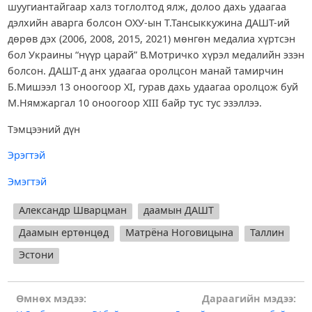
шуугиантайгаар халз тоглолтод ялж, долоо дахь удаагаа
дэлхийн аварга болсон ОХУ-ын Т.Тансыккужина ДАШТ-ий
дөрөв дэх (2006, 2008, 2015, 2021) мөнгөн медалиа хүртсэн
бол Украины “нүүр царай” В.Мотричко хүрэл медалийн эзэн
болсон. ДАШТ-д анх удаагаа оролцсон манай тамирчин
Б.Мишээл 13 оноогоор XI, гурав дахь удаагаа оролцож буй
М.Нямжаргал 10 оноогоор XIII байр тус тус эзэллээ.
Тэмцээний дүн
Эрэгтэй
Эмэгтэй
Александр Шварцман
даамын ДАШТ
Даамын ертөнцөд
Матрёна Ноговицына
Таллин
Эстони
Post
Өмнөх мэдээ:
Дараагийн мэдээ: