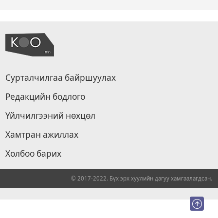
Сурталчилгаа байршуулах
Редакцийн бодлого
Үйлчилгээний нөхцөл
Хамтран ажиллах
Холбоо барих
© 2017-2022. Бүх эрх хуулийн дагуу хамгаалагдсан.