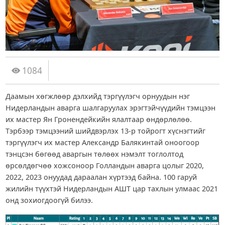
1084
Даамын хөгжлөөр дэлхийд тэргүүлэгч орнуудын нэг
Нидерландын аварга шалгаруулах эрэгтэйчүүдийн тэмцээн
их мастер Ян Гронендейкийн ялалтаар өндөрлөлөө.
Тэрбээр тэмцээний шийдвэрлэх 13-р тойрогт хүснэгтийг
тэргүүлэгч их мастер Александр Балякинтай оноогоор
тэнцсэн бөгөөд аваргын төлөөх нэмэлт тоглолтод
өрсөлдөгчөө хожсоноор Голландын аварга цолыг 2020,
2022, 2023 онуудад дараалан хүртээд байна. 100 гаруй
жилийн түүхтэй Нидерландын АШТ цар тахлын улмаас 2021
онд зохиогдоогүй билээ.