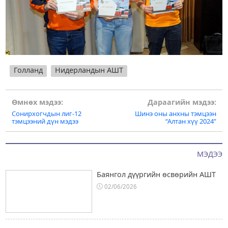
Голланд
Нидерландын АШТ
Post
Өмнөх мэдээ:
Дараагийн мэдээ:
Сонирхогчдын лиг-12
Шинэ оны анхны тэмцээн
navigation
тэмцээний дүн мэдээ
“Алтан хүү 2024”
МЭДЭЭ
Баянгол дүүргийн өсвөрийн АШТ
02/06/2026