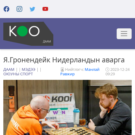
Я.Гронендейк Нидерландын аварга
ДААМ
|
МЭДЭЭ
|
Нийтлэгч:
Манлай
2023-12-24
ОЮУНЫ СПОРТ
Равжир
09:29