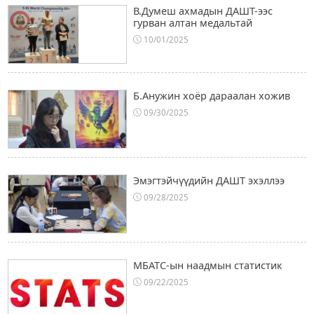
В.Думеш ахмадын ДАШТ-ээс
гурван алтан медальтай
10/01/2025
Б.Анужин хоёр дараалан хожив
09/30/2025
Эмэгтэйчүүдийн ДАШТ эхэллээ
09/28/2025
МБАТС-ын наадмын статистик
09/22/2025