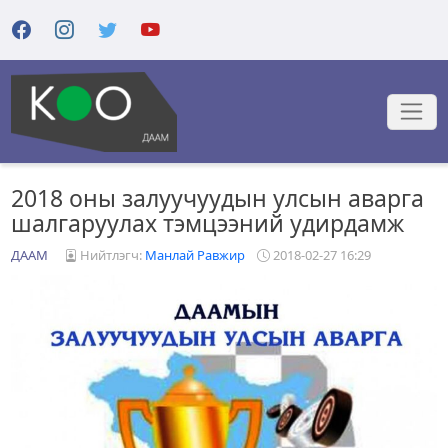
2018 оны залуучуудын улсын аварга
шалгаруулах тэмцээний удирдамж
ДААМ
Нийтлэгч:
Манлай Равжир
2018-02-27 16:29