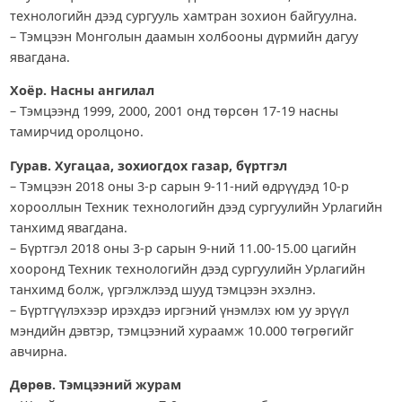
технологийн дээд сургууль хамтран зохион байгуулна.
– Тэмцээн Монголын даамын холбооны дүрмийн дагуу
явагдана.
Хоёр. Насны ангилал
– Тэмцээнд 1999, 2000, 2001 онд төрсөн 17-19 насны
тамирчид оролцоно.
Гурав. Хугацаа, зохиогдох газар, бүртгэл
– Тэмцээн 2018 оны 3-р сарын 9-11-ний өдрүүдэд 10-р
хорооллын Техник технологийн дээд сургуулийн Урлагийн
танхимд явагдана.
– Бүртгэл 2018 оны 3-р сарын 9-ний 11.00-15.00 цагийн
хооронд Техник технологийн дээд сургуулийн Урлагийн
танхимд болж, үргэлжлээд шууд тэмцээн эхэлнэ.
– Бүртгүүлэхээр ирэхдээ иргэний үнэмлэх юм уу эрүүл
мэндийн дэвтэр, тэмцээний хураамж 10.000 төгрөгийг
авчирна.
Дөрөв. Тэмцээний журам