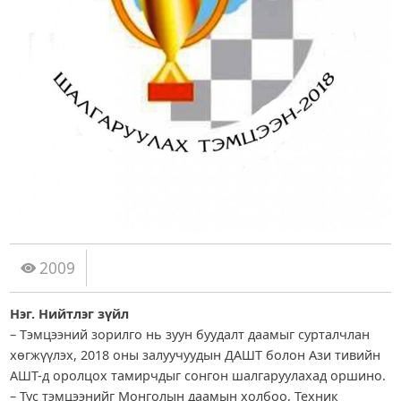
2009
Нэг. Нийтлэг зүйл
– Тэмцээний зорилго нь зуун буудалт даамыг сурталчлан
хөгжүүлэх, 2018 оны залуучуудын ДАШТ болон Ази тивийн
АШТ-д оролцох тамирчдыг сонгон шалгаруулахад оршино.
– Тус тэмцээнийг Монголын даамын холбоо, Техник