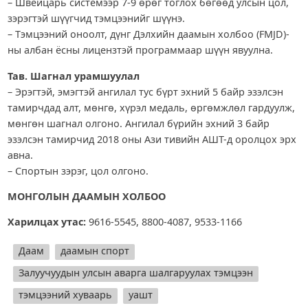
– Швейцарь системээр 7-9 өрөг тоглох бөгөөд улсын цол,
зэрэгтэй шүүгчид тэмцээнийг шүүнэ.
– Тэмцээний оноолт, дүнг Дэлхийн даамын холбоо (FMJD)-
ны албан ёсны лицензтэй программаар шүүн явуулна.
Тав. Шагнал урамшуулал
– Эрэгтэй, эмэгтэй ангилал тус бүрт эхний 5 байр эзэлсэн
тамирчдад алт, мөнгө, хүрэл медаль, өргөмжлөл гардуулж,
мөнгөн шагнал олгоно. Ангилал бүрийн эхний 3 байр
эзэлсэн тамирчид 2018 оны Ази тивийн АШТ-д оролцох эрх
авна.
– Спортын зэрэг, цол олгоно.
МОНГОЛЫН ДААМЫН ХОЛБОО
Харилцах утас:
9616-5545, 8800-4087, 9533-1166
Даам
даамын спорт
Залуучуудын улсын аварга шалгаруулах тэмцээн
тэмцээний хуваарь
уашт