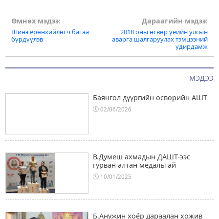
Post
Өмнөх мэдээ:
Дараагийн мэдээ:
Шинэ ерөнхийлөгч багаа
2018 оны өсвөр үеийн улсын
navigation
бүрдүүлэв
аварга шалгаруулах тэмцээний
удирдамж
МЭДЭЭ
Баянгол дүүргийн өсвөрийн АШТ
02/06/2026
В.Думеш ахмадын ДАШТ-ээс
гурван алтан медальтай
10/01/2025
Б.Анужин хоёр дараалан хожив