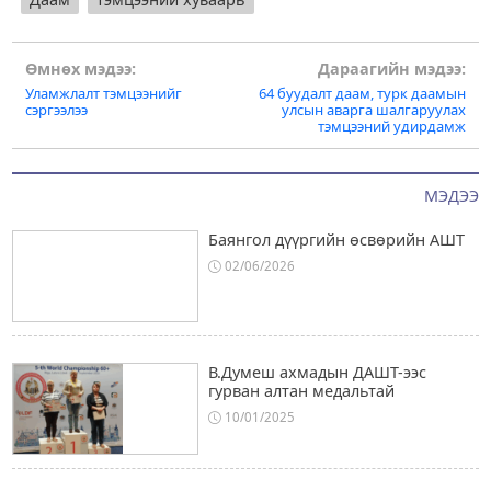
Post
Өмнөх мэдээ:
Дараагийн мэдээ:
Уламжлалт тэмцээнийг
64 буудалт даам, турк даамын
navigation
сэргээлээ
улсын аварга шалгаруулах
тэмцээний удирдамж
МЭДЭЭ
Баянгол дүүргийн өсвөрийн АШТ
02/06/2026
В.Думеш ахмадын ДАШТ-ээс
гурван алтан медальтай
10/01/2025