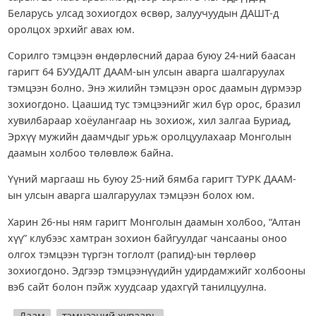
Беларусь улсад зохиогдох өсвөр, залуучуудын ДАШТ-д
оролцох эрхийг авах юм.
Сорилго тэмцээн өндөрлөсний дараа буюу 24-ний баасан
гаригт 64 БУУДАЛТ ДААМ-ын улсын аварга шалгаруулах
тэмцээн болно. Энэ жилийн тэмцээн орос даамын дүрмээр
зохиогдоно. Цаашид тус тэмцээнийг жил бүр орос, бразил
хувилбараар хоёулангаар нь зохиож, хил залгаа Буриад,
Эрхүү мужийн даамчдыг урьж оролцуулахаар Монголын
даамын холбоо төлөвлөж байна.
Үүний маргааш нь буюу 25-ний бямба гаригт ТУРК ДААМ-
ын улсын аварга шалгаруулах тэмцээн болох юм.
Харин 26-ны ням гаригт Монголын даамын холбоо, “Алтан
хүү” клубээс хамтран зохион байгуулдаг чансааны оноо
олгох тэмцээн түргэн тоглолт (рапид)-ын төрлөөр
зохиогдоно. Эдгээр тэмцээнүүдийн удирдамжийг холбооны
вэб сайт болон пэйж хуудсаар удахгүй танилцуулна.
Даам
тэмцээний хуваарь