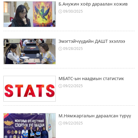
Б.Анужин хоёр дараалан хожив
09/30/2025
Эмэгтэйчүүдийн ДАШТ эхэллээ
09/28/2025
МБАТС-ын наадмын статистик
09/22/2025
М.Нямжаргалын дараалсан түрүү
09/22/2025