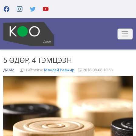
5 ӨДӨР, 4 ТЭМЦЭЭН
ДААМ
Нийтлэгч:
Манлай Равжир
2018-08-08 10:58