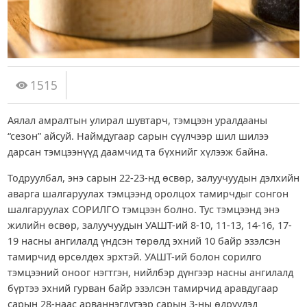
1515
Аялал амралтын улирал шувтарч, тэмцээн уралдааны
“сезон” айсуй. Наймдугаар сарын сүүлчээр шил шилээ
дарсан тэмцээнүүд даамчид та бүхнийг хүлээж байна.
Тодруулбал, энэ сарын 22-23-нд өсвөр, залуучуудын дэлхийн
аварга шалгаруулах тэмцээнд оролцох тамирчдыг сонгон
шалгаруулах СОРИЛГО тэмцээн болно. Тус тэмцээнд энэ
жилийн өсвөр, залуучуудын УАШТ-ий 8-10, 11-13, 14-16, 17-
19 насны ангилалд үндсэн төрөлд эхний 10 байр эзэлсэн
тамирчид өрсөлдөх эрхтэй. УАШТ-ий болон сорилго
тэмцээний оноог нэгтгэн, нийлбэр дүнгээр насны ангилалд
бүртээ эхний гурван байр эзэлсэн тамирчид аравдугаар
сарын 28-наас арваннэгдүгээр сарын 3-ны өдрүүдэд