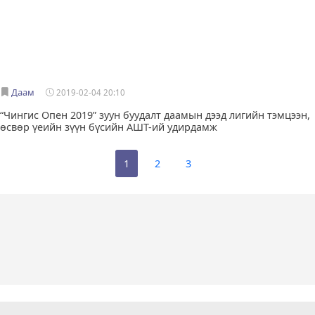
Даам
2019-02-04 20:10
“Чингис Опен 2019” зуун буудалт даамын дээд лигийн тэмцээн,
өсвөр үеийн зүүн бүсийн АШТ-ий удирдамж
1
2
3