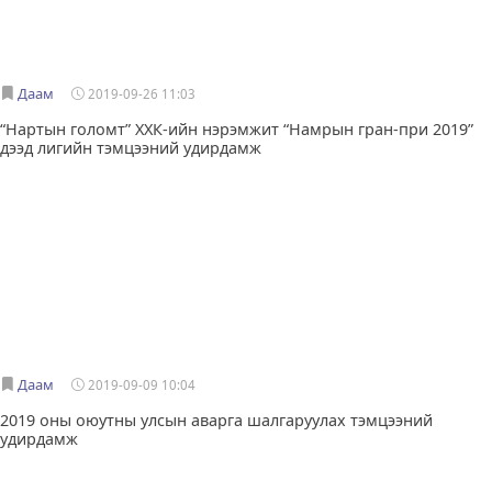
Даам
2019-09-26 11:03
“Нартын голомт” ХХК-ийн нэрэмжит “Намрын гран-при 2019”
дээд лигийн тэмцээний удирдамж
Даам
2019-09-09 10:04
2019 оны оюутны улсын аварга шалгаруулах тэмцээний
удирдамж