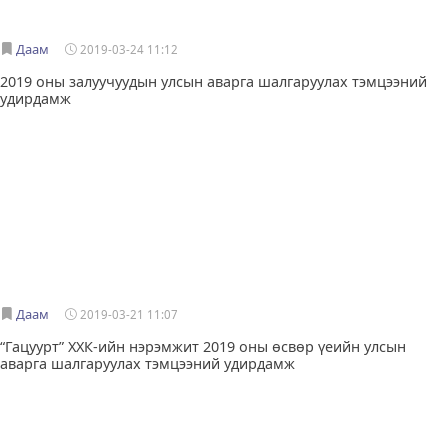
Даам
2019-03-24 11:12
2019 оны залуучуудын улсын аварга шалгаруулах тэмцээний
удирдамж
Даам
2019-03-21 11:07
“Гацуурт” ХХК-ийн нэрэмжит 2019 оны өсвөр үеийн улсын
аварга шалгаруулах тэмцээний удирдамж