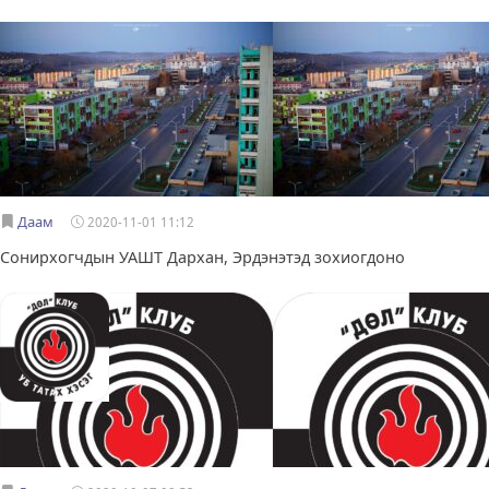
Даам
2020-11-01 11:12
Сонирхогчдын УАШТ Дархан, Эрдэнэтэд зохиогдоно