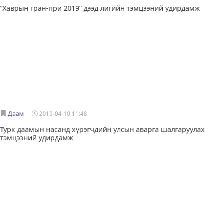
“Хаврын гран-при 2019” дээд лигийн тэмцээний удирдамж
Даам
2019-04-10 11:48
Турк даамын насанд хүрэгчдийн улсын аварга шалгаруулах
тэмцээний удирдамж