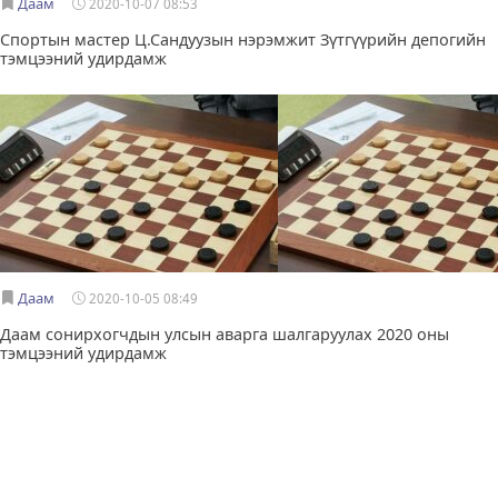
Даам
2020-10-07 08:53
Спортын мастер Ц.Сандуузын нэрэмжит Зүтгүүрийн депогийн
тэмцээний удирдамж
Даам
2020-10-05 08:49
Даам сонирхогчдын улсын аварга шалгаруулах 2020 оны
тэмцээний удирдамж